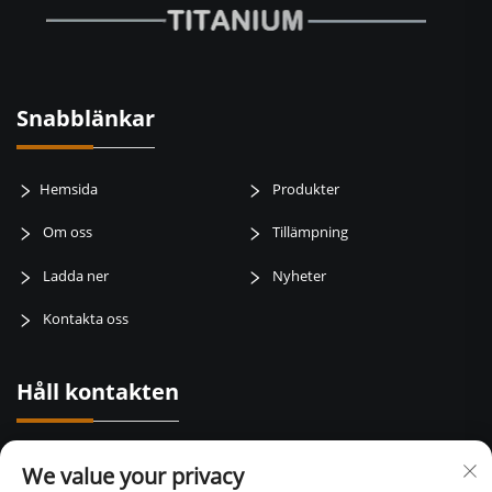
Snabblänkar
Hemsida
Produkter
Om oss
Tillämpning
Ladda ner
Nyheter
Kontakta oss
Håll kontakten
Baotai road, weibin zone, baoji city, Shaanxi Province, Kina
We value your privacy