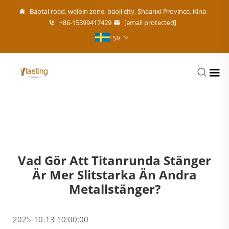
Baotai road, weibin zone, baoji city, Shaanxi Province, Kina
+86-15399417429
[email protected]
SV
Vad Gör Att Titanrunda Stänger
Är Mer Slitstarka Än Andra
Metallstänger?
2025-10-13 10:00:00