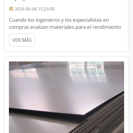
2026-06-06 15:23:00
Cuando los ingenieros y los especialistas en
compras evalúan materiales para el rendimiento
a largo plazo del equipo, la elección de la chapa
VER MÁS
estructural desempeña un papel decisivo. Una
chapa de titanio de 10 mm destaca como una
opción de alto rendimiento que aborda
directamente el desgaste, la c...