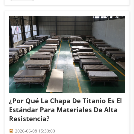
a la Gr23 en una aleación para uso médico? La
respuesta es: ELI (Extra Low Interstitial,
intersticiales extra bajos). La Gr23 limita el
oxígeno a un máximo del 0,13 %...
¿Por Qué La Chapa De Titanio Es El
Estándar Para Materiales De Alta
Resistencia?
2026-06-08 15:30:00