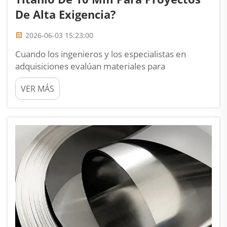
De Alta Exigencia?
2026-06-03 15:23:00
Cuando los ingenieros y los especialistas en
adquisiciones evalúan materiales para
aplicaciones estructurales e industriales
VER MÁS
exigentes, la chapa de titanio de 10 mm se sitúa
sistemáticamente en la parte superior de la lista
corta. Su espesor específico logra un equilibrio
entre un peso manejable...