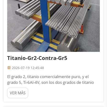
Titanio-Gr2-Contra-Gr5
2026-07-19 12:45:48
El grado 2, titanio comercialmente puro, y el
grado 5, Ti-6Al-4V, son los dos grados de titanio
más comúnmente especificados. El grado 2
VER MÁS
ofrece una excelente resistencia a la corrosión y
soldabilidad, con una resistencia a la tracción de
345 MPa, lo que lo hace ideal para procesamiento