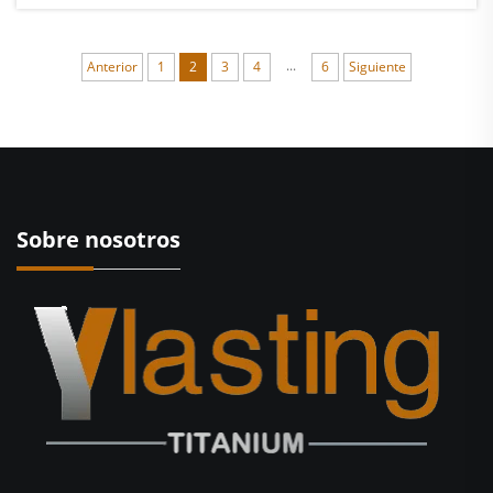
material habilitador fundamental en los sistemas
energéticos de próxima generación...
...
Anterior
1
2
3
4
6
Siguiente
Sobre nosotros