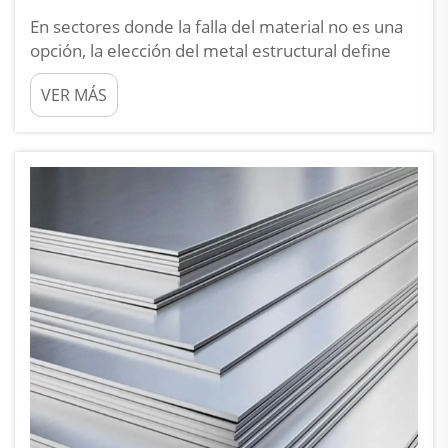
En sectores donde la falla del material no es una
opción, la elección del metal estructural define
todo, desde la vida útil del producto hasta la
VER MÁS
seguridad operativa. La chapa de titanio se ha
convertido en el estándar de referencia
precisamente porque ofrece una combinación de
prop...