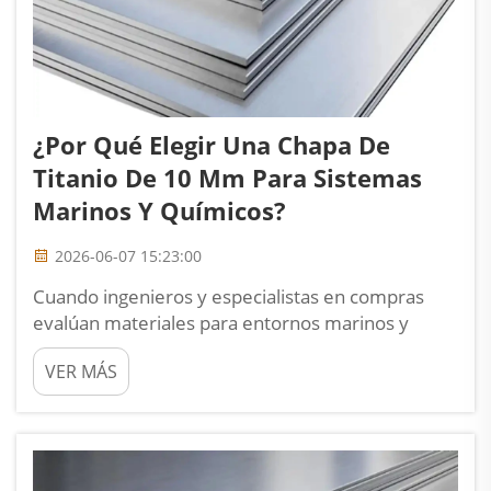
¿Por Qué Elegir Una Chapa De
Titanio De 10 Mm Para Sistemas
Marinos Y Químicos?
2026-06-07 15:23:00
Cuando ingenieros y especialistas en compras
evalúan materiales para entornos marinos y
químicos exigentes, la chapa de titanio de 10 mm
VER MÁS
se sitúa constantemente en la parte superior de
la lista corta. Su equilibrio excepcional entre
resistencia mecánica, inmunidad a la corrosión...