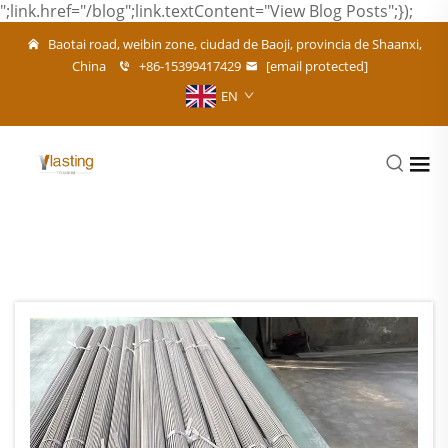
";link.href="/blog";link.textContent="View Blog Posts";});
Baotai road, weibin zone, ciudad de Baoji, provincia de Shaanxi,
China
+86-15399417429
[email protected]
EN