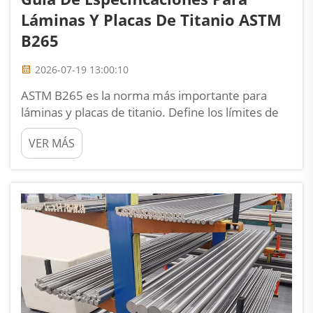
Láminas Y Placas De Titanio ASTM
B265
2026-07-19 13:00:10
ASTM B265 es la norma más importante para
láminas y placas de titanio. Define los límites de
composición química, los requisitos de
VER MÁS
propiedades mecánicas y las tolerancias
dimensionales para todos los grados de titanio
comercialmente puro (CP) y aleados, incluidos los
grados 1 a 5, 7, 9, 12 y 2...