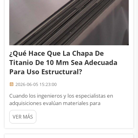
¿Qué Hace Que La Chapa De
Titanio De 10 Mm Sea Adecuada
Para Uso Estructural?
2026-06-05 15:23:00
Cuando los ingenieros y los especialistas en
adquisiciones evalúan materiales para
aplicaciones estructurales, la elección del espesor
VER MÁS
de la chapa y del grado del material desempeña
un papel decisivo en el rendimiento a largo plazo.
Una chapa de titanio de 10 mm ocupa una