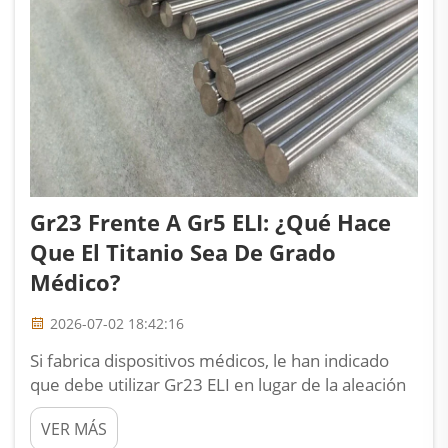
Gr23 Frente A Gr5 ELI: ¿Qué Hace
Que El Titanio Sea De Grado
Médico?
2026-07-02 18:42:16
Si fabrica dispositivos médicos, le han indicado
que debe utilizar Gr23 ELI en lugar de la aleación
Gr5 estándar. Ambas son Ti-6Al-4V, con el mismo
VER MÁS
contenido de aluminio y vanadio. ¿Qué convierte