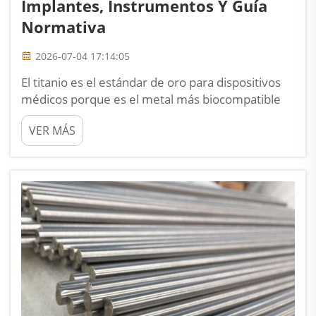
Implantes, Instrumentos Y Guía
Normativa
2026-07-04 17:14:05
El titanio es el estándar de oro para dispositivos
médicos porque es el metal más biocompatible
disponible. El hueso humano se une
VER MÁS
directamente al titanio sin rechazo. Cuatro
propiedades clave lo hacen esencial:
biocompatibilidad mediante una capa espontánea
de óxido de TiO2...