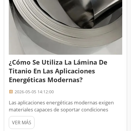
¿Cómo Se Utiliza La Lámina De
Titanio En Las Aplicaciones
Energéticas Modernas?
2026-05-05 14:12:00
Las aplicaciones energéticas modernas exigen
materiales capaces de soportar condiciones
operativas extremas, al tiempo que ofrecen un
VER MÁS
rendimiento constante durante décadas de vida
útil. La lámina de titanio ha surgido como un