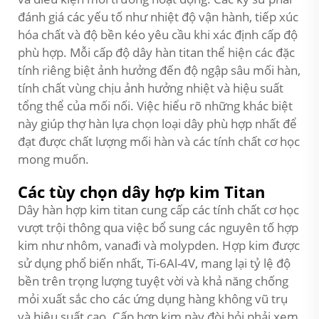
đánh giá các yếu tố như nhiệt độ vận hành, tiếp xúc
hóa chất và độ bền kéo yêu cầu khi xác định cấp độ
phù hợp. Mỗi cấp độ dây hàn titan thể hiện các đặc
tính riêng biệt ảnh hưởng đến độ ngập sâu mối hàn,
tính chất vùng chịu ảnh hưởng nhiệt và hiệu suất
tổng thể của mối nối. Việc hiểu rõ những khác biệt
này giúp thợ hàn lựa chọn loại dây phù hợp nhất để
đạt được chất lượng mối hàn và các tính chất cơ học
mong muốn.
Các tùy chọn dây hợp kim Titan
Dây hàn hợp kim titan cung cấp các tính chất cơ học
vượt trội thông qua việc bổ sung các nguyên tố hợp
kim như nhôm, vanađi và molypden. Hợp kim được
sử dụng phổ biến nhất, Ti-6Al-4V, mang lại tỷ lệ độ
bền trên trọng lượng tuyệt vời và khả năng chống
mỏi xuất sắc cho các ứng dụng hàng không vũ trụ
và hiệu suất cao. Cấp hợp kim này đòi hỏi phải xem