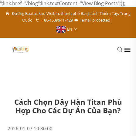
";link.href="/blog";link.textContent="View Blog Posts";});
Đường Baotai, khu Weibin, thành phố Baoji, tỉnh Thiểm Tây, Trung
Quốc
+86-15399417429
[email protected]
EN
Cách Chọn Dây Hàn Titan Phù
Hợp Cho Các Dự Án Của Bạn?
2026-01-07 10:30:00