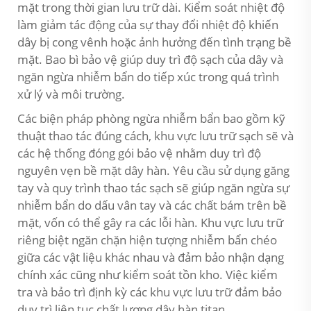
mặt trong thời gian lưu trữ dài. Kiểm soát nhiệt độ
làm giảm tác động của sự thay đổi nhiệt độ khiến
dây bị cong vênh hoặc ảnh hưởng đến tình trạng bề
mặt. Bao bì bảo vệ giúp duy trì độ sạch của dây và
ngăn ngừa nhiễm bẩn do tiếp xúc trong quá trình
xử lý và môi trường.
Các biện pháp phòng ngừa nhiễm bẩn bao gồm kỹ
thuật thao tác đúng cách, khu vực lưu trữ sạch sẽ và
các hệ thống đóng gói bảo vệ nhằm duy trì độ
nguyên vẹn bề mặt dây hàn. Yêu cầu sử dụng găng
tay và quy trình thao tác sạch sẽ giúp ngăn ngừa sự
nhiễm bẩn do dấu vân tay và các chất bám trên bề
mặt, vốn có thể gây ra các lỗi hàn. Khu vực lưu trữ
riêng biệt ngăn chặn hiện tượng nhiễm bẩn chéo
giữa các vật liệu khác nhau và đảm bảo nhận dạng
chính xác cũng như kiểm soát tồn kho. Việc kiểm
tra và bảo trì định kỳ các khu vực lưu trữ đảm bảo
duy trì liên tục chất lượng dây hàn titan.