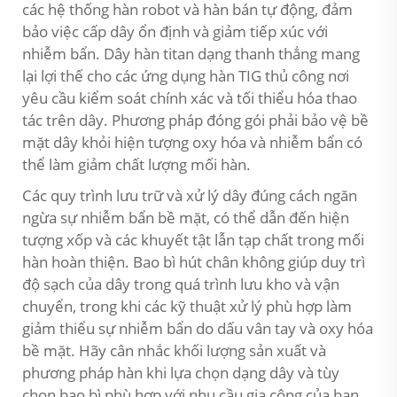
các hệ thống hàn robot và hàn bán tự động, đảm
bảo việc cấp dây ổn định và giảm tiếp xúc với
nhiễm bẩn. Dây hàn titan dạng thanh thẳng mang
lại lợi thế cho các ứng dụng hàn TIG thủ công nơi
yêu cầu kiểm soát chính xác và tối thiểu hóa thao
tác trên dây. Phương pháp đóng gói phải bảo vệ bề
mặt dây khỏi hiện tượng oxy hóa và nhiễm bẩn có
thể làm giảm chất lượng mối hàn.
Các quy trình lưu trữ và xử lý dây đúng cách ngăn
ngừa sự nhiễm bẩn bề mặt, có thể dẫn đến hiện
tượng xốp và các khuyết tật lẫn tạp chất trong mối
hàn hoàn thiện. Bao bì hút chân không giúp duy trì
độ sạch của dây trong quá trình lưu kho và vận
chuyển, trong khi các kỹ thuật xử lý phù hợp làm
giảm thiểu sự nhiễm bẩn do dấu vân tay và oxy hóa
bề mặt. Hãy cân nhắc khối lượng sản xuất và
phương pháp hàn khi lựa chọn dạng dây và tùy
chọn bao bì phù hợp với nhu cầu gia công của bạn.