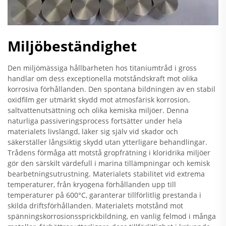
Miljöbeständighet
Den miljömässiga hållbarheten hos titaniumtråd i gross
handlar om dess exceptionella motståndskraft mot olika
korrosiva förhållanden. Den spontana bildningen av en stabil
oxidfilm ger utmärkt skydd mot atmosfärisk korrosion,
saltvattenutsättning och olika kemiska miljöer. Denna
naturliga passiveringsprocess fortsätter under hela
materialets livslängd, läker sig själv vid skador och
säkerställer långsiktig skydd utan ytterligare behandlingar.
Trådens förmåga att motstå gropfrätning i kloridrika miljöer
gör den särskilt värdefull i marina tillämpningar och kemisk
bearbetningsutrustning. Materialets stabilitet vid extrema
temperaturer, från kryogena förhållanden upp till
temperaturer på 600°C, garanterar tillförlitlig prestanda i
skilda driftsförhållanden. Materialets motstånd mot
spänningskorrosionssprickbildning, en vanlig felmod i många