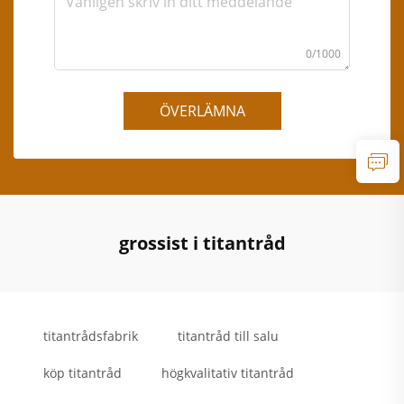
0/1000
ÖVERLÄMNA
grossist i titantråd
titantrådsfabrik
titantråd till salu
köp titantråd
högkvalitativ titantråd