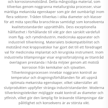
och korrosionsmotstånd. Detta mångsidiga material, som
tillverkas genom noggranna metallurgiska processer, visar
märkliga mekaniska egenskaper som gör det oumbärligt inom
flera sektorer. Tråden tillverkas i olika diameter och klasser
för att möta specifika branschkrav samtidigt som konsekventa
kvalitetsstandarder upprätthålls. Dess exceptionella
hållfasthet i förhållande till vikt gör den särskilt värdefull
inom flyg- och rymdindustrin, medicinska apparater och
industriell tillverkning. Materialets biokompatibilitet och
motstånd mot kroppsvätskor har gjort det till ett föredraget
val för medicinska implantat och kirurgiska instrument. Inom
industriella tillämpningar visar engrosförsäljning av titantråd
överlägsen prestanda i hårda miljöer genom att motstå
korrosion från kemikalier och sjövatten.
Tillverkningsprocessen innebär noggrann kontroll av
temperatur och dragningsförhållanden för att uppnå
optimala mekaniska egenskaper, vilket säkerställer att
slutprodukten uppfyller stränga industristandarder. Moderna
tillverkningstekniker möjliggör exakt kontroll av diameter och
ytfinish, vilket gör den lämplig för krävande tillämpningar där
pålitlighet och konsekvens är av största vikt.