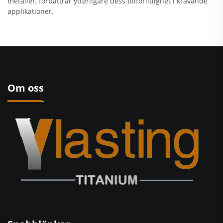
metaller, förbättrar ytterligare dess tillförlitlighet i krävande
applikationer.
Om oss