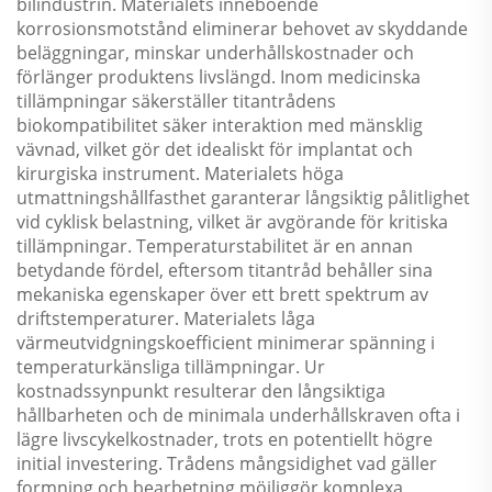
bilindustrin. Materialets inneboende
korrosionsmotstånd eliminerar behovet av skyddande
beläggningar, minskar underhållskostnader och
förlänger produktens livslängd. Inom medicinska
tillämpningar säkerställer titantrådens
biokompatibilitet säker interaktion med mänsklig
vävnad, vilket gör det idealiskt för implantat och
kirurgiska instrument. Materialets höga
utmattningshållfasthet garanterar långsiktig pålitlighet
vid cyklisk belastning, vilket är avgörande för kritiska
tillämpningar. Temperaturstabilitet är en annan
betydande fördel, eftersom titantråd behåller sina
mekaniska egenskaper över ett brett spektrum av
driftstemperaturer. Materialets låga
värmeutvidgningskoefficient minimerar spänning i
temperaturkänsliga tillämpningar. Ur
kostnadssynpunkt resulterar den långsiktiga
hållbarheten och de minimala underhållskraven ofta i
lägre livscykelkostnader, trots en potentiellt högre
initial investering. Trådens mångsidighet vad gäller
formning och bearbetning möjliggör komplexa