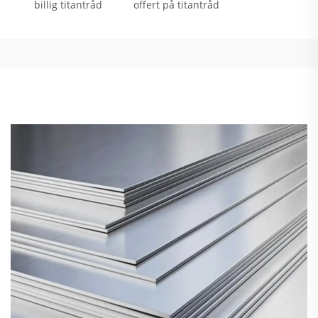
billig titantråd
offert på titantråd