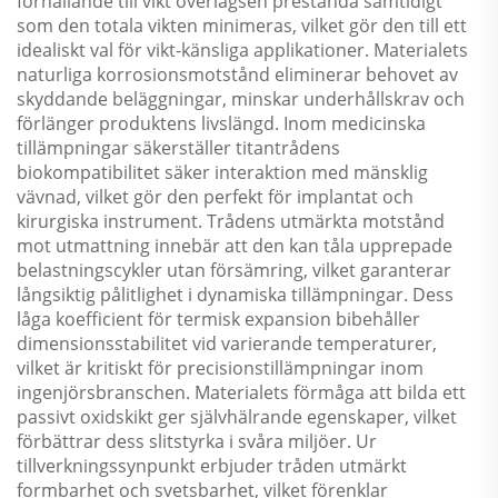
förhållande till vikt överlägsen prestanda samtidigt
som den totala vikten minimeras, vilket gör den till ett
idealiskt val för vikt-känsliga applikationer. Materialets
naturliga korrosionsmotstånd eliminerar behovet av
skyddande beläggningar, minskar underhållskrav och
förlänger produktens livslängd. Inom medicinska
tillämpningar säkerställer titantrådens
biokompatibilitet säker interaktion med mänsklig
vävnad, vilket gör den perfekt för implantat och
kirurgiska instrument. Trådens utmärkta motstånd
mot utmattning innebär att den kan tåla upprepade
belastningscykler utan försämring, vilket garanterar
långsiktig pålitlighet i dynamiska tillämpningar. Dess
låga koefficient för termisk expansion bibehåller
dimensionsstabilitet vid varierande temperaturer,
vilket är kritiskt för precisionstillämpningar inom
ingenjörsbranschen. Materialets förmåga att bilda ett
passivt oxidskikt ger självhälrande egenskaper, vilket
förbättrar dess slitstyrka i svåra miljöer. Ur
tillverkningssynpunkt erbjuder tråden utmärkt
formbarhet och svetsbarhet, vilket förenklar