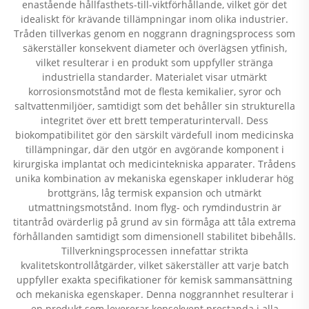
enastående hållfasthets-till-viktförhållande, vilket gör det
idealiskt för krävande tillämpningar inom olika industrier.
Tråden tillverkas genom en noggrann dragningsprocess som
säkerställer konsekvent diameter och överlägsen ytfinish,
vilket resulterar i en produkt som uppfyller stränga
industriella standarder. Materialet visar utmärkt
korrosionsmotstånd mot de flesta kemikalier, syror och
saltvattenmiljöer, samtidigt som det behåller sin strukturella
integritet över ett brett temperaturintervall. Dess
biokompatibilitet gör den särskilt värdefull inom medicinska
tillämpningar, där den utgör en avgörande komponent i
kirurgiska implantat och medicintekniska apparater. Trådens
unika kombination av mekaniska egenskaper inkluderar hög
brottgräns, låg termisk expansion och utmärkt
utmattningsmotstånd. Inom flyg- och rymdindustrin är
titantråd ovärderlig på grund av sin förmåga att tåla extrema
förhållanden samtidigt som dimensionell stabilitet bibehålls.
Tillverkningsprocessen innefattar strikta
kvalitetskontrollåtgärder, vilket säkerställer att varje batch
uppfyller exakta specifikationer för kemisk sammansättning
och mekaniska egenskaper. Denna noggrannhet resulterar i
en produkt som levererar konsekvent prestanda i alla