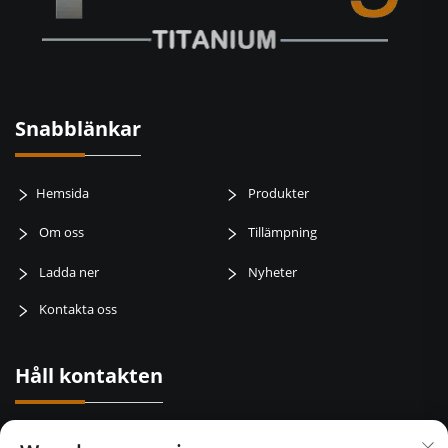
Snabblänkar
Hemsida
Produkter
Om oss
Tillämpning
Ladda ner
Nyheter
Kontakta oss
Håll kontakten
Baotai road, weibin zone, baoji city, Shaanxi Province, Kina