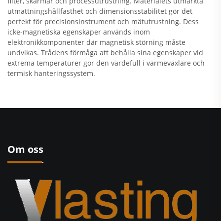
filter, skärmar och processutrustning. Materialets utmärkta
utmattningshållfasthet och dimensionsstabilitet gör det
perfekt för precisionsinstrument och mätutrustning. Dess
icke-magnetiska egenskaper används inom
elektronikkomponenter där magnetisk störning måste
undvikas. Trådens förmåga att behålla sina egenskaper vid
extrema temperaturer gör den värdefull i värmeväxlare och
termisk hanteringssystem.
Om oss