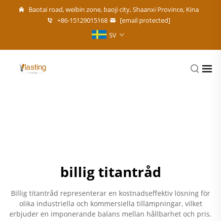
Baotai road, weibin zone, baoji city, Shaanxi Province, Kina
+86-15129015168
[email protected]
SV
billig titantråd
Billig titantråd representerar en kostnadseffektiv lösning för
olika industriella och kommersiella tillämpningar, vilket
erbjuder en imponerande balans mellan hållbarhet och pris.