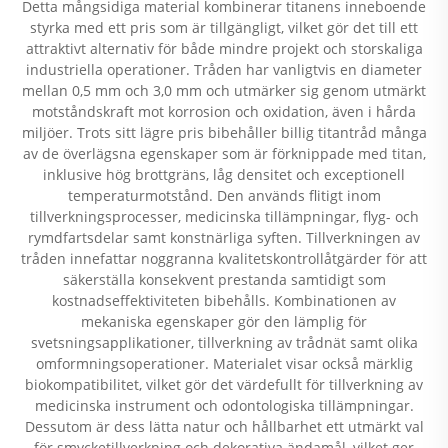
Detta mångsidiga material kombinerar titanens inneboende
styrka med ett pris som är tillgängligt, vilket gör det till ett
attraktivt alternativ för både mindre projekt och storskaliga
industriella operationer. Tråden har vanligtvis en diameter
mellan 0,5 mm och 3,0 mm och utmärker sig genom utmärkt
motståndskraft mot korrosion och oxidation, även i hårda
miljöer. Trots sitt lägre pris bibehåller billig titantråd många
av de överlägsna egenskaper som är förknippade med titan,
inklusive hög brottgräns, låg densitet och exceptionell
temperaturmotstånd. Den används flitigt inom
tillverkningsprocesser, medicinska tillämpningar, flyg- och
rymdfartsdelar samt konstnärliga syften. Tillverkningen av
tråden innefattar noggranna kvalitetskontrollåtgärder för att
säkerställa konsekvent prestanda samtidigt som
kostnadseffektiviteten bibehålls. Kombinationen av
mekaniska egenskaper gör den lämplig för
svetsningsapplikationer, tillverkning av trådnät samt olika
omformningsoperationer. Materialet visar också märklig
biokompatibilitet, vilket gör det värdefullt för tillverkning av
medicinska instrument och odontologiska tillämpningar.
Dessutom är dess lätta natur och hållbarhet ett utmärkt val
för smycketillverkning och dekorativa ändamål, vilket ger