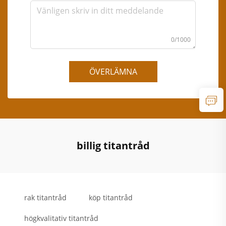
0/1000
ÖVERLÄMNA
billig titantråd
rak titantråd
köp titantråd
högkvalitativ titantråd