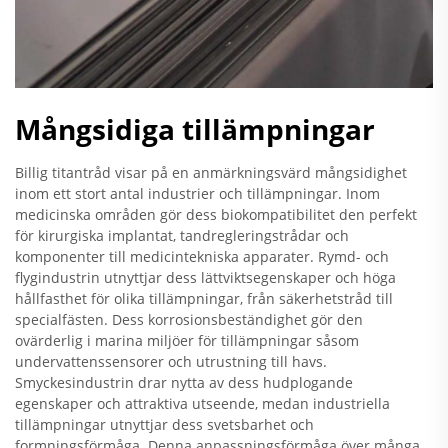
Mångsidiga tillämpningar
Billig titantråd visar på en anmärkningsvärd mångsidighet
inom ett stort antal industrier och tillämpningar. Inom
medicinska områden gör dess biokompatibilitet den perfekt
för kirurgiska implantat, tandregleringstrådar och
komponenter till medicintekniska apparater. Rymd- och
flygindustrin utnyttjar dess lättviktsegenskaper och höga
hållfasthet för olika tillämpningar, från säkerhetstråd till
specialfästen. Dess korrosionsbeständighet gör den
ovärderlig i marina miljöer för tillämpningar såsom
undervattenssensorer och utrustning till havs.
Smyckesindustrin drar nytta av dess hudplogande
egenskaper och attraktiva utseende, medan industriella
tillämpningar utnyttjar dess svetsbarhet och
formningsförmåga. Denna anpassningsförmåga över många