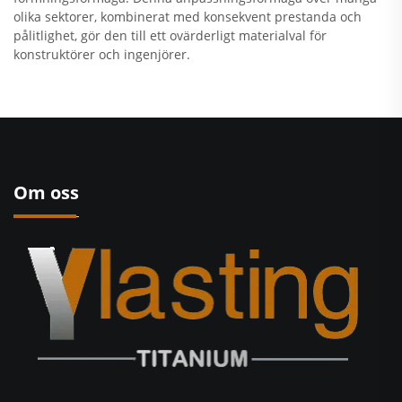
olika sektorer, kombinerat med konsekvent prestanda och
pålitlighet, gör den till ett ovärderligt materialval för
konstruktörer och ingenjörer.
Om oss