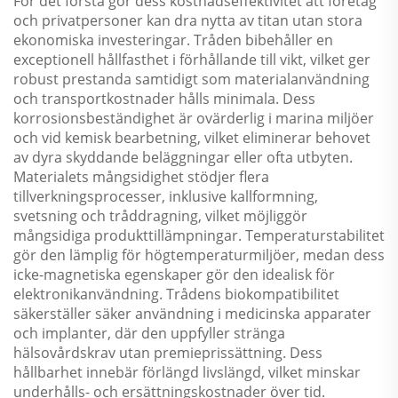
För det första gör dess kostnadseffektivitet att företag
och privatpersoner kan dra nytta av titan utan stora
ekonomiska investeringar. Tråden bibehåller en
exceptionell hållfasthet i förhållande till vikt, vilket ger
robust prestanda samtidigt som materialanvändning
och transportkostnader hålls minimala. Dess
korrosionsbeständighet är ovärderlig i marina miljöer
och vid kemisk bearbetning, vilket eliminerar behovet
av dyra skyddande beläggningar eller ofta utbyten.
Materialets mångsidighet stödjer flera
tillverkningsprocesser, inklusive kallformning,
svetsning och tråddragning, vilket möjliggör
mångsidiga produkttillämpningar. Temperaturstabilitet
gör den lämplig för högtemperaturmiljöer, medan dess
icke-magnetiska egenskaper gör den idealisk för
elektronikanvändning. Trådens biokompatibilitet
säkerställer säker användning i medicinska apparater
och implanter, där den uppfyller stränga
hälsovårdskrav utan premieprissättning. Dess
hållbarhet innebär förlängd livslängd, vilket minskar
underhålls- och ersättningskostnader över tid.