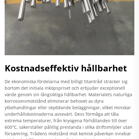
Kostnadseffektiv hållbarhet
De ekonomiska fördelarna med billigt titantråd sträcker sig
bortom det initiala inköpspriset och erbjuder exceptionell
värde genom sin långsiktiga hållbarhet. Materialets naturliga
korrosionsmotstånd eliminerar behovet av dyra
ytbehandlingar eller skyddande beläggningar, vilket minskar
underhållskostnaderna avsevärt. Dess förmåga att tåla
extrema temperaturer, från kryogena förhållanden till över
600°C, säkerställer pålitlig prestanda i olika driftsmiljöer utan
försämring. Trådens motstånd mot kemisk påverkan innebär