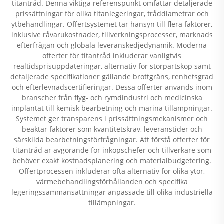
titantråd. Denna viktiga referenspunkt omfattar detaljerade
prissättningar för olika titanlegeringar, tråddiametrar och
ytbehandlingar. Offertsystemet tar hänsyn till flera faktorer,
inklusive råvarukostnader, tillverkningsprocesser, marknads
efterfrågan och globala leveranskedjedynamik. Moderna
offerter för titantråd inkluderar vanligtvis
realtidsprisuppdateringar, alternativ för storpartsköp samt
detaljerade specifikationer gällande brottgräns, renhetsgrad
och efterlevnadscertifieringar. Dessa offerter används inom
branscher från flyg- och rymdindustri och medicinska
implantat till kemisk bearbetning och marina tillämpningar.
Systemet ger transparens i prissättningsmekanismer och
beaktar faktorer som kvantitetskrav, leveranstider och
särskilda bearbetningsförfrågningar. Att förstå offerter för
titantråd är avgörande för inköpschefer och tillverkare som
behöver exakt kostnadsplanering och materialbudgetering.
Offertprocessen inkluderar ofta alternativ för olika ytor,
värmebehandlingsförhållanden och specifika
legeringssammansättningar anpassade till olika industriella
tillämpningar.