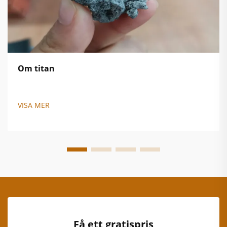
Om titan
VISA MER
Få ett gratispris