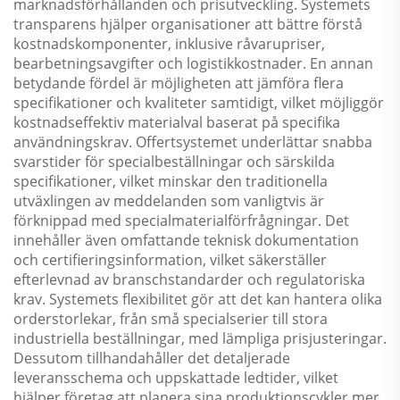
marknadsförhållanden och prisutveckling. Systemets
transparens hjälper organisationer att bättre förstå
kostnadskomponenter, inklusive råvarupriser,
bearbetningsavgifter och logistikkostnader. En annan
betydande fördel är möjligheten att jämföra flera
specifikationer och kvaliteter samtidigt, vilket möjliggör
kostnadseffektiv materialval baserat på specifika
användningskrav. Offertsystemet underlättar snabba
svarstider för specialbeställningar och särskilda
specifikationer, vilket minskar den traditionella
utväxlingen av meddelanden som vanligtvis är
förknippad med specialmaterialförfrågningar. Det
innehåller även omfattande teknisk dokumentation
och certifieringsinformation, vilket säkerställer
efterlevnad av branschstandarder och regulatoriska
krav. Systemets flexibilitet gör att det kan hantera olika
orderstorlekar, från små specialserier till stora
industriella beställningar, med lämpliga prisjusteringar.
Dessutom tillhandahåller det detaljerade
leveransschema och uppskattade ledtider, vilket
hjälper företag att planera sina produktionscykler mer