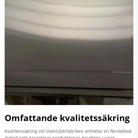
Omfattande kvalitetssäkring
Kvalitetssäkring vid titantrådsfabriken omfattar en flerskiktad
metod som garanterar produkternas excellens i varje