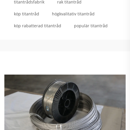
titantrådsfabrik
rak titantråd
köp titantråd
högkvalitativ titantråd
köp rabatterad titantråd
populär titantråd