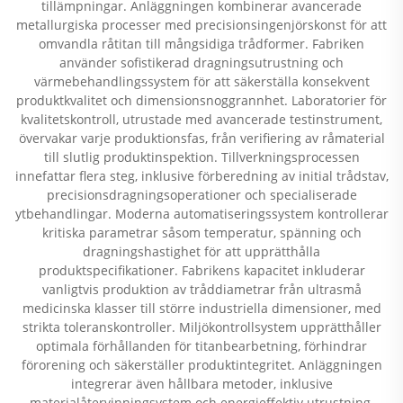
tillämpningar. Anläggningen kombinerar avancerade
metallurgiska processer med precisionsingenjörskonst för att
omvandla råtitan till mångsidiga trådformer. Fabriken
använder sofistikerad dragningsutrustning och
värmebehandlingssystem för att säkerställa konsekvent
produktkvalitet och dimensionsnoggrannhet. Laboratorier för
kvalitetskontroll, utrustade med avancerade testinstrument,
övervakar varje produktionsfas, från verifiering av råmaterial
till slutlig produktinspektion. Tillverkningsprocessen
innefattar flera steg, inklusive förberedning av initial trådstav,
precisionsdragningsoperationer och specialiserade
ytbehandlingar. Moderna automatiseringssystem kontrollerar
kritiska parametrar såsom temperatur, spänning och
dragningshastighet för att upprätthålla
produktspecifikationer. Fabrikens kapacitet inkluderar
vanligtvis produktion av tråddiametrar från ultrasmå
medicinska klasser till större industriella dimensioner, med
strikta toleranskontroller. Miljökontrollsystem upprätthåller
optimala förhållanden för titanbearbetning, förhindrar
förorening och säkerställer produktintegritet. Anläggningen
integrerar även hållbara metoder, inklusive
materialåtervinningsystem och energieffektiv utrustning,