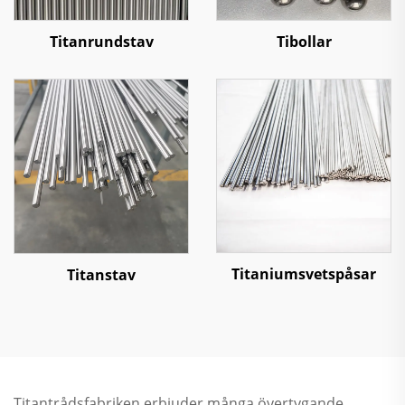
Titanrundstav
Tibollar
Titaniumsvetspåsar
Titanstav
Titantrådsfabriken erbjuder många övertygande