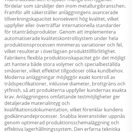
fördelar som särskiljer den inom metallurgibranschen.
Framför allt säkerställer anläggningens avancerade
tillverkningskapacitet konsekvent hög kvalitet, vilket
uppfyller eller överträffar internationella standarder
för titantrådsprodukter. Genom att implementera
automatiserade kvalitetskontrollsystem under hela
produktionsprocessen minimeras variationer och fel,
vilket resulterar i överlägsen produkttillförlitlighet.
Fabrikens flexibla produktionskapacitet gör det möjligt
att hantera både stora volymer och specialbeställda
småserier, vilket effektivt tillgodoser olika kundbehov.
Moderna anläggningar möjliggör exakt kontroll av
trådspecifikationer, inklusive diameter, brottgräns och
ytfinish, så att produkterna uppfyller kundernas exakta
krav. Anläggningens omfattande testmöjligheter ger
detaljerade materialintyg och
kvalifikationsdokumentation, vilket förenklar kundens
godkännandeprocesser. Snabba leveranstider uppnås
genom optimerad produktionsschemaläggning och
effektiva lagerhållningssystem. Den erfarna tekniska