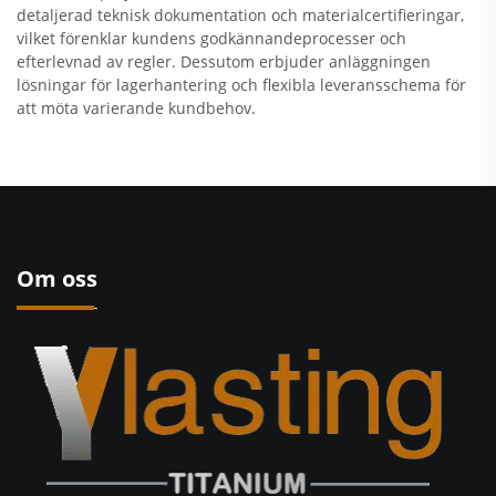
detaljerad teknisk dokumentation och materialcertifieringar,
vilket förenklar kundens godkännandeprocesser och
efterlevnad av regler. Dessutom erbjuder anläggningen
lösningar för lagerhantering och flexibla leveransschema för
att möta varierande kundbehov.
Om oss