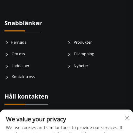
Snabblänkar
Hemsida
Produkter
Om oss
Tillämpning
Ladda ner
Nyheter
Kontakta oss
Håll kontakten
Baotai road, weibin zone, baoji city, Shaanxi Province, Kina
We value your privacy
+86-15129015168
We use cookies and similar tools to provide our services. If