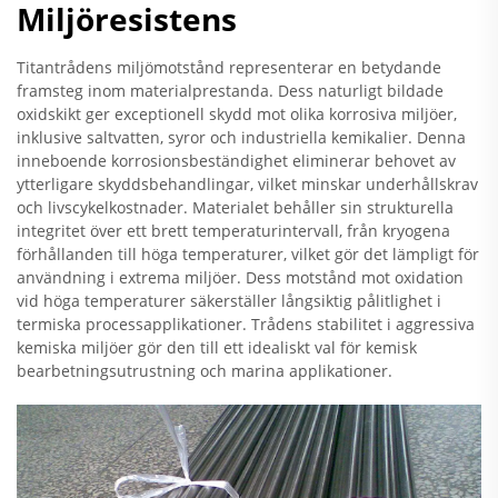
Miljöresistens
Titantrådens miljömotstånd representerar en betydande
framsteg inom materialprestanda. Dess naturligt bildade
oxidskikt ger exceptionell skydd mot olika korrosiva miljöer,
inklusive saltvatten, syror och industriella kemikalier. Denna
inneboende korrosionsbeständighet eliminerar behovet av
ytterligare skyddsbehandlingar, vilket minskar underhållskrav
och livscykelkostnader. Materialet behåller sin strukturella
integritet över ett brett temperaturintervall, från kryogena
förhållanden till höga temperaturer, vilket gör det lämpligt för
användning i extrema miljöer. Dess motstånd mot oxidation
vid höga temperaturer säkerställer långsiktig pålitlighet i
termiska processapplikationer. Trådens stabilitet i aggressiva
kemiska miljöer gör den till ett idealiskt val för kemisk
bearbetningsutrustning och marina applikationer.