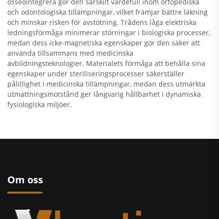
osseointegrera gör den särskilt värdefull inom ortopediska
och odontologiska tillämpningar, vilket främjar bättre läkning
och minskar risken för avstötning. Trådens låga elektriska
ledningsförmåga minimerar störningar i biologiska processer,
medan dess icke-magnetiska egenskaper gör den säker att
använda tillsammans med medicinska
avbildningsteknologier. Materialets förmåga att behålla sina
egenskaper under steriliseringsprocesser säkerställer
pålitlighet i medicinska tillämpningar, medan dess utmärkta
utmattningsmotstånd ger långvarig hållbarhet i dynamiska
fysiologiska miljöer.
Om oss