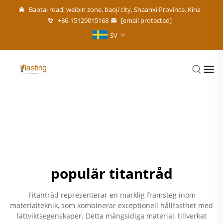
Baotai road, weibin zone, baoji city, Shaanxi Province, Kina
+86-15129015168
[email protected]
SV
populär titantråd
Titantråd representerar en märklig framsteg inom
materialteknik, som kombinerar exceptionell hållfasthet med
lättviktsegenskaper. Detta mångsidiga material, tillverkat