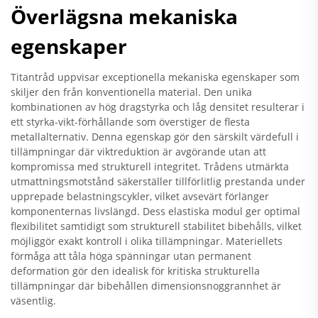
Överlägsna mekaniska
egenskaper
Titantråd uppvisar exceptionella mekaniska egenskaper som
skiljer den från konventionella material. Den unika
kombinationen av hög dragstyrka och låg densitet resulterar i
ett styrka-vikt-förhållande som överstiger de flesta
metallalternativ. Denna egenskap gör den särskilt värdefull i
tillämpningar där viktreduktion är avgörande utan att
kompromissa med strukturell integritet. Trådens utmärkta
utmattningsmotstånd säkerställer tillförlitlig prestanda under
upprepade belastningscykler, vilket avsevärt förlänger
komponenternas livslängd. Dess elastiska modul ger optimal
flexibilitet samtidigt som strukturell stabilitet bibehålls, vilket
möjliggör exakt kontroll i olika tillämpningar. Materiellets
förmåga att tåla höga spänningar utan permanent
deformation gör den idealisk för kritiska strukturella
tillämpningar där bibehållen dimensionsnoggrannhet är
väsentlig.