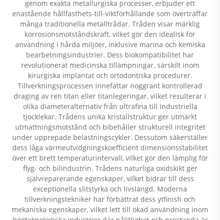
genom exakta metallurgiska processer, erbjuder ett
enastående hållfasthets-till-viktförhållande som överträffar
många traditionella metalltrådar. Tråden visar märklig
korrosionsmotståndskraft, vilket gör den idealisk för
användning i hårda miljöer, inklusive marina och kemiska
bearbetningsindustrier. Dess biokompatibilitet har
revolutionerat medicinska tillämpningar, särskilt inom
kirurgiska implantat och ortodontiska procedurer.
Tillverkningsprocessen innefattar noggrant kontrollerad
draging av ren titan eller titanlegeringar, vilket resulterar i
olika diameteralternativ från ultrafina till industriella
tjocklekar. Trådens unika kristallstruktur ger utmärkt
utmattningsmotstånd och bibehåller strukturell integritet
under upprepade belastningscykler. Dessutom säkerställer
dess låga värmeutvidgningskoefficient dimensionsstabilitet
över ett brett temperaturintervall, vilket gör den lämplig för
flyg- och bilindustrin. Trådens naturliga oxidskikt ger
självreparerande egenskaper, vilket bidrar till dess
exceptionella slitstyrka och livslängd. Moderna
tillverkningstekniker har förbättrat dess ytfinish och
mekaniska egenskaper, vilket lett till ökad användning inom
högteknologiska industrier där pålitlighet och prestanda är