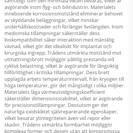
samtidigt som den minimala vikten bevaras, vilket är
avgörande inom flyg- och bilindustrin. Materialets
inneboende korrosionsmotstånd eliminerar behovet
av skyddande beläggningar, vilket minskar
underhållskostnader och förlänger livslängden. Inom
medicinska tillämpningar säkerställer dess
biokompatibilitet säker interaktion med mänsklig
vävnad, vilket gör det idealiskt för implantat och
kirurgiska ingrepp. Trådens utmärkta motstånd mot
utmattningsbrott möjliggör pålitlig prestanda vid
cyklisk belastning, vilket är avgörande för långsiktig
tillförlitlighet i kritiska tillämpningar. Dess brett
upplagda arbets temperaturintervall, från kryogen till
höga temperaturer, gör det mångsidigt i olika miljöer.
Materialets låga värmeutvidgningskoefficient
säkerställer dimensionsstabilitet, vilket är avgörande
för precisionstillämpningar. Dessutom ger det
naturliga oxidskiktet självreparerande egenskaper,
vilket bevarar ytintegriteten även vid repor eller
skador. Trådens utmärkta formbarhet möjliggör
komplexa former och design utan att kompromissa