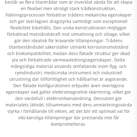
består av flera titantrådar som är invecklat vävda för att skapa
en flexibel men otroligt stark trådkonstruktion.
Flätningsprocessen förbättrar trådens mekaniska egenskaper
och ger överlägsen dragstyrka samtidigt som exceptionell
flexibilitet bibehålls. Den unika konstruktionen möjliggör
förbättrad motståndskraft mot utmattning och slitage, vilket
gör den idealisk för krävande tillämpningar. Trådens
titanbeståndsdel säkerställer utmärkt korrosionsmotstånd
och biokompatibilitet, medan dess flätade struktur ger ökad
yta och förbättrade värmeavledningsegenskaper. Detta
mångsidiga material används omfattande inom flyg- och
rymdindustri, medicinska instrument och industriell
utrustning där tillförlitlighet och hållbarhet är avgörande.
Den flätade konfigurationen erbjuder även överlägsna
egenskaper vad gäller elektromagnetisk skärmning, vilket gör
den värdefull i elektronikanvändning. Dessutom gör
materialets lättvikt, tillsammans med dess anmärkningsvärda
styrka i förhållande till vikten, att det blir ett optimalt val för
vikt-känsliga tillämpningar där prestanda inte får
komprometteras.