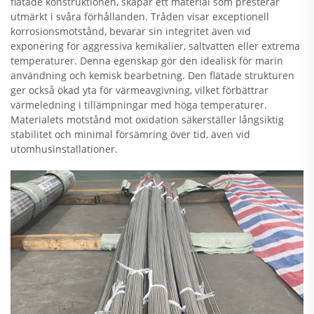
flätade konstruktionen, skapar ett material som presterar
utmärkt i svåra förhållanden. Tråden visar exceptionell
korrosionsmotstånd, bevarar sin integritet även vid
exponering för aggressiva kemikalier, saltvatten eller extrema
temperaturer. Denna egenskap gör den idealisk för marin
användning och kemisk bearbetning. Den flätade strukturen
ger också ökad yta för värmeavgivning, vilket förbättrar
värmeledning i tillämpningar med höga temperaturer.
Materialets motstånd mot oxidation säkerställer långsiktig
stabilitet och minimal försämring över tid, även vid
utomhusinstallationer.