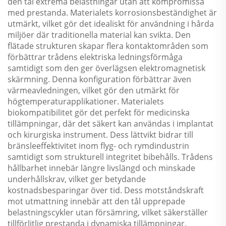
den tål extrema belastningar utan att kompromissa
med prestanda. Materialets korrosionsbeständighet är
utmärkt, vilket gör det idealiskt för användning i hårda
miljöer där traditionella material kan svikta. Den
flätade strukturen skapar flera kontaktområden som
förbättrar trådens elektriska ledningsförmåga
samtidigt som den ger överlägsen elektromagnetisk
skärmning. Denna konfiguration förbättrar även
värmeavledningen, vilket gör den utmärkt för
högtemperaturapplikationer. Materialets
biokompatibilitet gör det perfekt för medicinska
tillämpningar, där det säkert kan användas i implantat
och kirurgiska instrument. Dess lättvikt bidrar till
bränsleeffektivitet inom flyg- och rymdindustrin
samtidigt som strukturell integritet bibehålls. Trådens
hållbarhet innebär längre livslängd och minskade
underhållskrav, vilket ger betydande
kostnadsbesparingar över tid. Dess motståndskraft
mot utmattning innebär att den tål upprepade
belastningscykler utan försämring, vilket säkerställer
tillförlitlig prestanda i dynamiska tillämpningar.