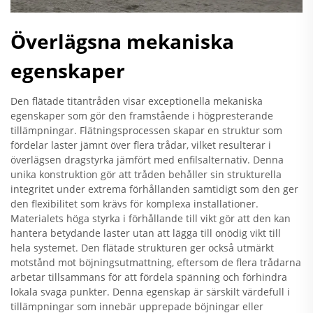
Överlägsna mekaniska
egenskaper
Den flätade titantråden visar exceptionella mekaniska
egenskaper som gör den framstående i högpresterande
tillämpningar. Flätningsprocessen skapar en struktur som
fördelar laster jämnt över flera trådar, vilket resulterar i
överlägsen dragstyrka jämfört med enfilsalternativ. Denna
unika konstruktion gör att tråden behåller sin strukturella
integritet under extrema förhållanden samtidigt som den ger
den flexibilitet som krävs för komplexa installationer.
Materialets höga styrka i förhållande till vikt gör att den kan
hantera betydande laster utan att lägga till onödig vikt till
hela systemet. Den flätade strukturen ger också utmärkt
motstånd mot böjningsutmattning, eftersom de flera trådarna
arbetar tillsammans för att fördela spänning och förhindra
lokala svaga punkter. Denna egenskap är särskilt värdefull i
tillämpningar som innebär upprepade böjningar eller