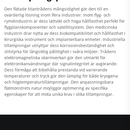
Den flätade titantrådens mångsidighet gör den till en
ovärderlig lösning inom flera industrier. Inom flyg- och
rymdindustrin är dess lättvikt och höga hållfasthet perfekt för
flygplanskomponenter och satellitsystem. Den medicinska
industrin drar nytta av dess biokompatibilitet och hållfasthet i
kirurgiska instrument och implanterbara enheter. Industriella
tillämpningar utnyttjar dess korrosionsbeständighet och
slitstyrka för långsiktig pålitlighet i svåra miljöer. Trådens
elektromagnetiska skärmverkan gör den utmärkt för
elektronikanvändningar där signalintegritet är avgörande.
Dess förmåga att bibehålla prestanda vid varierande
temperaturer och tryck gör den lämplig för både kryogena
och högtemperaturtillämpningar. Den anpassningsbara
flätmönstrets natur möjliggör optimering av specifika
egenskaper för att möta unika krav i olika tillämpningar.