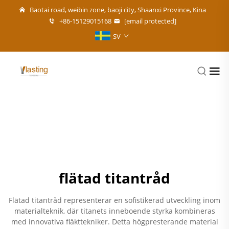
Baotai road, weibin zone, baoji city, Shaanxi Province, Kina
+86-15129015168
[email protected]
SV
flätad titantråd
Flätad titantråd representerar en sofistikerad utveckling inom
materialteknik, där titanets inneboende styrka kombineras
med innovativa fläkttekniker. Detta högpresterande material