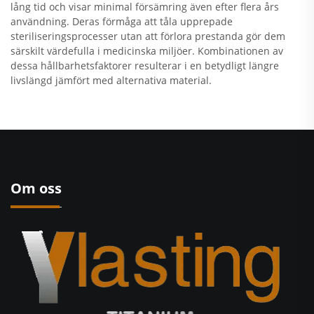
lång tid och visar minimal försämring även efter flera års
användning. Deras förmåga att tåla upprepade
steriliseringsprocesser utan att förlora prestanda gör dem
särskilt värdefulla i medicinska miljöer. Kombinationen av
dessa hållbarhetsfaktorer resulterar i en betydligt längre
livslängd jämfört med alternativa material.
Om oss