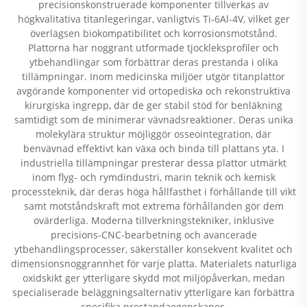
precisionskonstruerade komponenter tillverkas av
högkvalitativa titanlegeringar, vanligtvis Ti-6Al-4V, vilket ger
överlägsen biokompatibilitet och korrosionsmotstånd.
Plattorna har noggrant utformade tjockleksprofiler och
ytbehandlingar som förbättrar deras prestanda i olika
tillämpningar. Inom medicinska miljöer utgör titanplattor
avgörande komponenter vid ortopediska och rekonstruktiva
kirurgiska ingrepp, där de ger stabil stöd för benläkning
samtidigt som de minimerar vävnadsreaktioner. Deras unika
molekylära struktur möjliggör osseointegration, där
benvävnad effektivt kan växa och binda till plattans yta. I
industriella tillämpningar presterar dessa plattor utmärkt
inom flyg- och rymdindustri, marin teknik och kemisk
processteknik, där deras höga hållfasthet i förhållande till vikt
samt motståndskraft mot extrema förhållanden gör dem
ovärderliga. Moderna tillverkningstekniker, inklusive
precisions-CNC-bearbetning och avancerade
ytbehandlingsprocesser, säkerställer konsekvent kvalitet och
dimensionsnoggrannhet för varje platta. Materialets naturliga
oxidskikt ger ytterligare skydd mot miljöpåverkan, medan
specialiserade beläggningsalternativ ytterligare kan förbättra
specifika prestandaegenskaper.