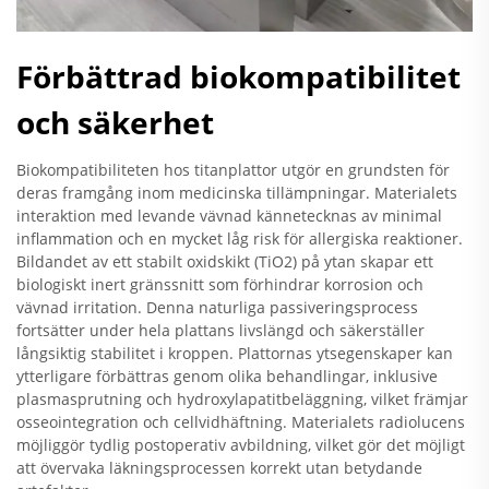
Förbättrad biokompatibilitet
och säkerhet
Biokompatibiliteten hos titanplattor utgör en grundsten för
deras framgång inom medicinska tillämpningar. Materialets
interaktion med levande vävnad kännetecknas av minimal
inflammation och en mycket låg risk för allergiska reaktioner.
Bildandet av ett stabilt oxidskikt (TiO2) på ytan skapar ett
biologiskt inert gränssnitt som förhindrar korrosion och
vävnad irritation. Denna naturliga passiveringsprocess
fortsätter under hela plattans livslängd och säkerställer
långsiktig stabilitet i kroppen. Plattornas ytsegenskaper kan
ytterligare förbättras genom olika behandlingar, inklusive
plasmasprutning och hydroxylapatitbeläggning, vilket främjar
osseointegration och cellvidhäftning. Materialets radiolucens
möjliggör tydlig postoperativ avbildning, vilket gör det möjligt
att övervaka läkningsprocessen korrekt utan betydande