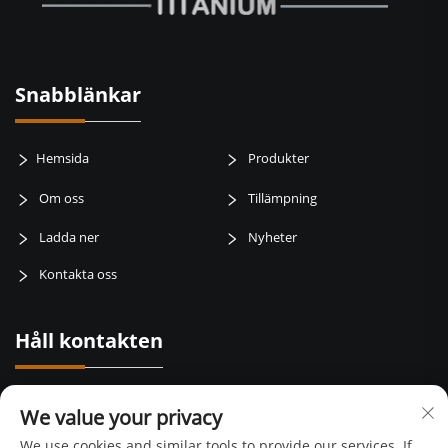
Snabblänkar
Hemsida
Produkter
Om oss
Tillämpning
Ladda ner
Nyheter
Kontakta oss
Håll kontakten
Baotai road, weibin zone, baoji city, Shaanxi Province, Kina
We value your privacy
+86-15129015168
We use cookies and similar tools to provide our services. If