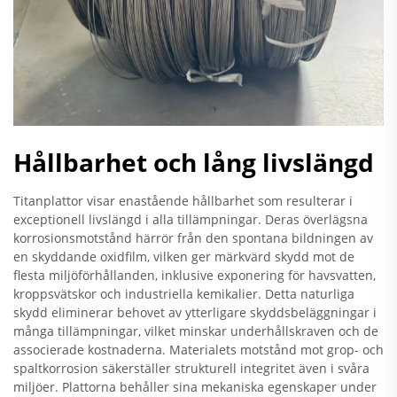
Hållbarhet och lång livslängd
Titanplattor visar enastående hållbarhet som resulterar i
exceptionell livslängd i alla tillämpningar. Deras överlägsna
korrosionsmotstånd härrör från den spontana bildningen av
en skyddande oxidfilm, vilken ger märkvärd skydd mot de
flesta miljöförhållanden, inklusive exponering för havsvatten,
kroppsvätskor och industriella kemikalier. Detta naturliga
skydd eliminerar behovet av ytterligare skyddsbeläggningar i
många tillämpningar, vilket minskar underhållskraven och de
associerade kostnaderna. Materialets motstånd mot grop- och
spaltkorrosion säkerställer strukturell integritet även i svåra
miljöer. Plattorna behåller sina mekaniska egenskaper under