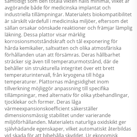
samtidigt som den totala vikten hålls minimal, vilket är
avgörande både för medicinska implantat och
industriella tillämpningar. Materialets biokompatibilitet
är särskilt värdefull i medicinska miljöer, eftersom det
sällan orsakar oönskade reaktioner och främjar lämplig
läkning. Dessa plattor visar märklig
korrosionsmotståndskraft och tål exponering för
hårda kemikalier, saltvatten och olika atmosfäriska
förhållanden utan att försämras. Deras hållbarhet
sträcker sig även till temperaturmotstånd, där de
behåller sin strukturella integritet över ett brett
temperaturintervall, från kryogena till höga
temperaturer. Plattornas mångsidighet inom
tillverkning möjliggör anpassning till specifika
tillämpningar, med alternativ för olika ytbehandlingar,
tjocklekar och former. Deras låga
värmeexpansionskoefficient säkerställer
dimensionsmässig stabilitet under varierande
miljöförhållanden. Materialets naturliga oxidskikt ger
självhädande egenskaper, vilket automatiskt återbildas
vid skada för att bibehålla skyddet. Ur ekonomisk