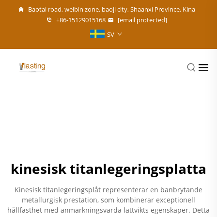
Baotai road, weibin zone, baoji city, Shaanxi Province, Kina
+86-15129015168
[email protected]
SV
kinesisk titanlegeringsplatta
Kinesisk titanlegeringsplåt representerar en banbrytande
metallurgisk prestation, som kombinerar exceptionell
hållfasthet med anmärkningsvärda lättvikts egenskaper. Detta