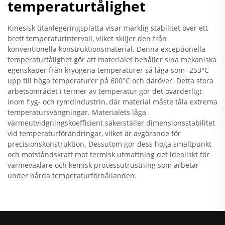
temperaturtålighet
Kinesisk titanlegeringsplatta visar märklig stabilitet över ett
brett temperaturintervall, vilket skiljer den från
konventionella konstruktionsmaterial. Denna exceptionella
temperaturtålighet gör att materialet behåller sina mekaniska
egenskaper från kryogena temperaturer så låga som -253°C
upp till höga temperaturer på 600°C och däröver. Detta stora
arbetsområdet i termer av temperatur gör det ovärderligt
inom flyg- och rymdindustrin, där material måste tåla extrema
temperatursvängningar. Materialets låga
värmeutvidgningskoefficient säkerställer dimensionsstabilitet
vid temperaturförändringar, vilket är avgörande för
precisionskonstruktion. Dessutom gör dess höga smältpunkt
och motståndskraft mot termisk utmattning det idealiskt för
värmeväxlare och kemisk processutrustning som arbetar
under hårda temperaturförhållanden.