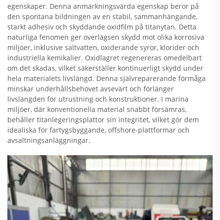
egenskaper. Denna anmärkningsvärda egenskap beror på
den spontana bildningen av en stabil, sammanhängande,
starkt adhesiv och skyddande oxidfilm på titanytan. Detta
naturliga fenomen ger överlägsen skydd mot olika korrosiva
miljöer, inklusive saltvatten, oxiderande syror, klorider och
industriella kemikalier. Oxidlagret regenereras omedelbart
om det skadas, vilket säkerställer kontinuerligt skydd under
hela materialets livslängd. Denna självreparerande förmåga
minskar underhållsbehovet avsevärt och förlänger
livslängden för utrustning och konstruktioner. I marina
miljöer, där konventionella material snabbt försämras,
behåller titanlegeringsplattor sin integritet, vilket gör dem
idealiska för fartygsbyggande, offshore-plattformar och
avsaltningsanläggningar.