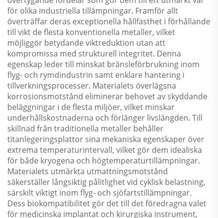
för olika industriella tillämpningar. Framför allt
överträffar deras exceptionella hållfasthet i förhållande
till vikt de flesta konventionella metaller, vilket
möjliggör betydande viktreduktion utan att
kompromissa med strukturell integritet. Denna
egenskap leder till minskat bränsleförbrukning inom
flyg- och rymdindustrin samt enklare hantering i
tillverkningsprocesser. Materialets överlägsna
korrosionsmotstånd eliminerar behovet av skyddande
beläggningar i de flesta miljöer, vilket minskar
underhållskostnaderna och förlänger livslängden. Till
skillnad från traditionella metaller behåller
titanlegeringsplattor sina mekaniska egenskaper över
extrema temperaturintervall, vilket gör dem idealiska
för både kryogena och högtemperaturtillämpningar.
Materialets utmärkta utmattningsmotstånd
säkerställer långsiktig pålitlighet vid cyklisk belastning,
särskilt viktigt inom flyg- och sjöfartstillämpningar.
Dess biokompatibilitet gör det till det föredragna valet
för medicinska implantat och kirurgiska instrument,