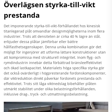
Överlägsen styrka-till-vikt
prestanda
Det imponerande styrka-till-vikt-förhållandet hos kinesisk
titanlegerad plåt omvandlar designmöjligheterna inom flera
industrier. Trots att densiteten är cirka 40 % lägre än stål,
erbjuder dessa plåtar jämförbar eller bättre
hållfasthetsegenskaper. Denna unika kombination gör det
möjligt för ingenjörer att utforma lättare konstruktioner utan
att kompromissa med strukturell integritet. Inom flyg- och
rymdindustrin innebär detta förbättrad bränsleeffektivitet
och ökad lastkapacitet. Materialets höga specifika styrka gör
det också ovärderligt i högpresterande fordonskomponenter,
där viktreduktion direkt påverkar fordonets prestanda och
effektivitet. Trots sitt låga viktnedslag bibehåller plåten
utmärkt stabilitet under olika belastningsförhållanden,
inklusive drag-, tryck- och utmattningssbelastning.