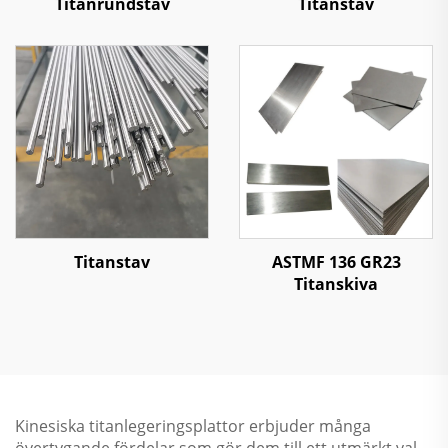
Titanrundstav
Titanstav
Titanstav
ASTMF 136 GR23
Titanskiva
Kinesiska titanlegeringsplattor erbjuder många
övertygande fördelar som gör dem till ett utmärkt val