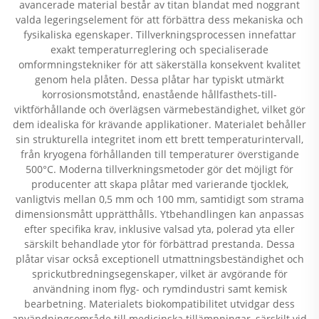
avancerade material består av titan blandat med noggrant
valda legeringselement för att förbättra dess mekaniska och
fysikaliska egenskaper. Tillverkningsprocessen innefattar
exakt temperaturreglering och specialiserade
omformningstekniker för att säkerställa konsekvent kvalitet
genom hela plåten. Dessa plåtar har typiskt utmärkt
korrosionsmotstånd, enastående hållfasthets-till-
viktförhållande och överlägsen värmebeständighet, vilket gör
dem idealiska för krävande applikationer. Materialet behåller
sin strukturella integritet inom ett brett temperaturintervall,
från kryogena förhållanden till temperaturer överstigande
500°C. Moderna tillverkningsmetoder gör det möjligt för
producenter att skapa plåtar med varierande tjocklek,
vanligtvis mellan 0,5 mm och 100 mm, samtidigt som strama
dimensionsmått upprätthålls. Ytbehandlingen kan anpassas
efter specifika krav, inklusive valsad yta, polerad yta eller
särskilt behandlade ytor för förbättrad prestanda. Dessa
plåtar visar också exceptionell utmattningsbeständighet och
sprickutbredningsegenskaper, vilket är avgörande för
användning inom flyg- och rymdindustri samt kemisk
bearbetning. Materialets biokompatibilitet utvidgar dess
användningsområde till medicinska tillämpningar, särskilt vid