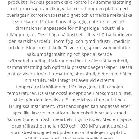
produkt tillverkas genom exakt kontroll av sammansättning
och processparametrar, vilket resulterar i en platta med
överlägsen korrosionsbeständighet och utmärkta mekaniska
egenskaper. Plattan finns tillgänglig i olika klasser och
dimensioner, anpassade för mångsidiga industriella
tillämpningar. Dess höga hållfasthets-till-viktförhållande gör
den särskilt värdefull inom flyg- och rymdindustri, medicin
och kemisk processteknik. Tillverkningsprocessen omfattar
vakuumbågsmältning och specialiserade
värmebehandlingsförfaranden för att säkerställa enhetlig
sammansättning och optimala prestandaegenskaper. Dessa
plattor visar utmärkt utmattningsbeständighet och behåller
sin strukturella integritet även vid extrema
temperaturförhållanden, från kryogena till förhöjda
temperaturer. De visar också exceptionell biokompatibilitet,
vilket gör dem idealiska för medicinska implantat och
kirurgiska instrument. Ytbehandlingen kan anpassas efter
specifika krav, och plattorna kan enkelt bearbetas med
konventionella maskinbearbetningsmetoder. Med en typisk
draghållfasthet mellan 830 och 1030 MPa samt utmärkt
sprickbeständighet erbjuder dessa titanlegeringsplattor
pålitlig prestanda i krävande applikationer.