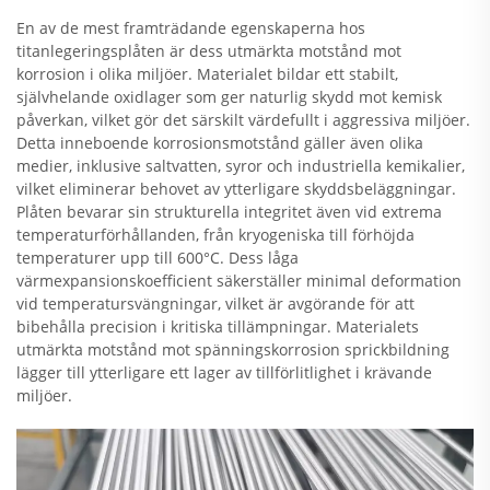
En av de mest framträdande egenskaperna hos
titanlegeringsplåten är dess utmärkta motstånd mot
korrosion i olika miljöer. Materialet bildar ett stabilt,
självhelande oxidlager som ger naturlig skydd mot kemisk
påverkan, vilket gör det särskilt värdefullt i aggressiva miljöer.
Detta inneboende korrosionsmotstånd gäller även olika
medier, inklusive saltvatten, syror och industriella kemikalier,
vilket eliminerar behovet av ytterligare skyddsbeläggningar.
Plåten bevarar sin strukturella integritet även vid extrema
temperaturförhållanden, från kryogeniska till förhöjda
temperaturer upp till 600°C. Dess låga
värmexpansionskoefficient säkerställer minimal deformation
vid temperatursvängningar, vilket är avgörande för att
bibehålla precision i kritiska tillämpningar. Materialets
utmärkta motstånd mot spänningskorrosion sprickbildning
lägger till ytterligare ett lager av tillförlitlighet i krävande
miljöer.