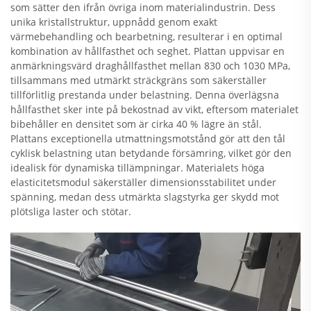
som sätter den ifrån övriga inom materialindustrin. Dess
unika kristallstruktur, uppnådd genom exakt
värmebehandling och bearbetning, resulterar i en optimal
kombination av hållfasthet och seghet. Plattan uppvisar en
anmärkningsvärd draghållfasthet mellan 830 och 1030 MPa,
tillsammans med utmärkt sträckgräns som säkerställer
tillförlitlig prestanda under belastning. Denna överlägsna
hållfasthet sker inte på bekostnad av vikt, eftersom materialet
bibehåller en densitet som är cirka 40 % lägre än stål.
Plattans exceptionella utmattningsmotstånd gör att den tål
cyklisk belastning utan betydande försämring, vilket gör den
idealisk för dynamiska tillämpningar. Materialets höga
elasticitetsmodul säkerställer dimensionsstabilitet under
spänning, medan dess utmärkta slagstyrka ger skydd mot
plötsliga laster och stötar.