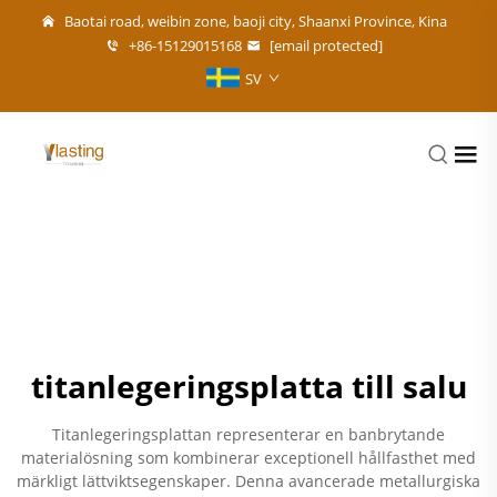
Baotai road, weibin zone, baoji city, Shaanxi Province, Kina
+86-15129015168
[email protected]
SV
titanlegeringsplatta till salu
Titanlegeringsplattan representerar en banbrytande
materialösning som kombinerar exceptionell hållfasthet med
märkligt lättviktsegenskaper. Denna avancerade metallurgiska