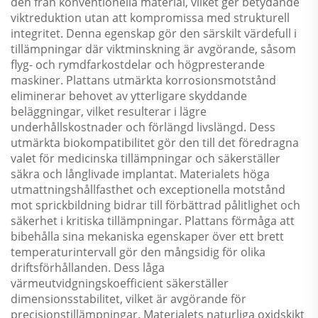
den från konventionella material, vilket ger betydande
viktreduktion utan att kompromissa med strukturell
integritet. Denna egenskap gör den särskilt värdefull i
tillämpningar där viktminskning är avgörande, såsom
flyg- och rymdfarkostdelar och högpresterande
maskiner. Plattans utmärkta korrosionsmotstånd
eliminerar behovet av ytterligare skyddande
beläggningar, vilket resulterar i lägre
underhållskostnader och förlängd livslängd. Dess
utmärkta biokompatibilitet gör den till det föredragna
valet för medicinska tillämpningar och säkerställer
säkra och långlivade implantat. Materialets höga
utmattningshållfasthet och exceptionella motstånd
mot sprickbildning bidrar till förbättrad pålitlighet och
säkerhet i kritiska tillämpningar. Plattans förmåga att
bibehålla sina mekaniska egenskaper över ett brett
temperaturintervall gör den mångsidig för olika
driftsförhållanden. Dess låga
värmeutvidgningskoefficient säkerställer
dimensionsstabilitet, vilket är avgörande för
precisionstillämpningar. Materialets naturliga oxidskikt