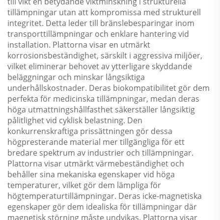
till vikt en betydande viktminskning i strukturella
tillämpningar utan att kompromissa med strukturell
integritet. Detta leder till bränslebesparingar inom
transporttillämpningar och enklare hantering vid
installation. Plattorna visar en utmärkt
korrosionsbeständighet, särskilt i aggressiva miljöer,
vilket eliminerar behovet av ytterligare skyddande
beläggningar och minskar långsiktiga
underhållskostnader. Deras biokompatibilitet gör dem
perfekta för medicinska tillämpningar, medan deras
höga utmattningshållfasthet säkerställer långsiktig
pålitlighet vid cyklisk belastning. Den
konkurrenskraftiga prissättningen gör dessa
högpresterande material mer tillgängliga för ett
bredare spektrum av industrier och tillämpningar.
Plattorna visar utmärkt värmebeständighet och
behåller sina mekaniska egenskaper vid höga
temperaturer, vilket gör dem lämpliga för
högtemperaturtillämpningar. Deras icke-magnetiska
egenskaper gör dem idealiska för tillämpningar där
magnetisk störning måste undvikas. Plattorna visar