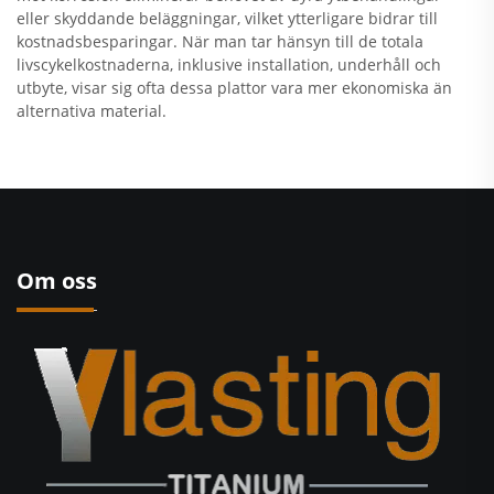
eller skyddande beläggningar, vilket ytterligare bidrar till
kostnadsbesparingar. När man tar hänsyn till de totala
livscykelkostnaderna, inklusive installation, underhåll och
utbyte, visar sig ofta dessa plattor vara mer ekonomiska än
alternativa material.
Om oss