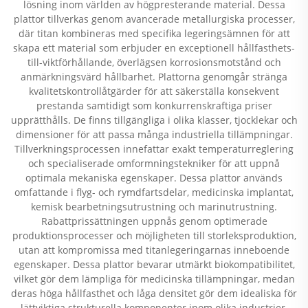
lösning inom världen av högpresterande material. Dessa
plattor tillverkas genom avancerade metallurgiska processer,
där titan kombineras med specifika legeringsämnen för att
skapa ett material som erbjuder en exceptionell hållfasthets-
till-viktförhållande, överlägsen korrosionsmotstånd och
anmärkningsvärd hållbarhet. Plattorna genomgår stränga
kvalitetskontrollåtgärder för att säkerställa konsekvent
prestanda samtidigt som konkurrenskraftiga priser
upprätthålls. De finns tillgängliga i olika klasser, tjocklekar och
dimensioner för att passa många industriella tillämpningar.
Tillverkningsprocessen innefattar exakt temperaturreglering
och specialiserade omformningstekniker för att uppnå
optimala mekaniska egenskaper. Dessa plattor används
omfattande i flyg- och rymdfartsdelar, medicinska implantat,
kemisk bearbetningsutrustning och marinutrustning.
Rabattprissättningen uppnås genom optimerade
produktionsprocesser och möjligheten till storleksproduktion,
utan att kompromissa med titanlegeringarnas inneboende
egenskaper. Dessa plattor bevarar utmärkt biokompatibilitet,
vilket gör dem lämpliga för medicinska tillämpningar, medan
deras höga hållfasthet och låga densitet gör dem idealiska för
lättviktiga strukturella komponenter inom olika industrier.