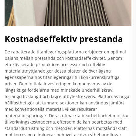
Kostnadseffektiv prestanda
De rabatterade titanlegeringsplattorna erbjuder en optimal
balans mellan prestanda och kostnadseffektivitet. Genom
effektiviserade produktionsprocesser och effektiv
materialutnyttjande ger dessa plattor de överlägsna
egenskaperna hos titanlegeringar till konkurrenskraftiga
priser. Den initiala investeringen kompenseras av de
långsiktiga fördelarna med minskade underhållskrav,
förlängd livslängd och lägre utbytesfrekvens. Plattornas höga
hållfasthet gör att tunnare sektioner kan användas jämfört
med konventionella material, vilket resulterar i
materialbesparingar. Deras utmärkta bearbetbarhet minskar
tillverkningskostnaderna, eftersom de kan bearbetas med
standardutrustning och metoder. Plattornas motståndskraft
mot korrosion eliminerar behovet av dyra ytbehandlingar