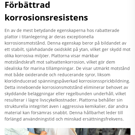
Förbättrad
korrosionsresistens
En av de mest betydande egenskaperna hos rabatterade
plattor i titanlegering är deras exceptionella
korrosionsmotstånd. Denna egenskap beror på bildandet av
ett stabilt, självhädande oxidskikt på ytan, vilket ger skydd mot
olika korrosiva miljöer. Plattorna visar märkbar
motståndskraft mot saltvattenkorrosion, vilket gör dem
idealiska för marina tillämpningar. De visar utmärkt motstånd
mot både oxiderande och reducerande syror, liksom
kloridinducerad spänningspåverkad korrosionssprickbildning.
Detta inneboende korrosionsmotstånd eliminerar behovet av
skyddande beläggningar eller regelbunden underhåll, vilket
resulterar i lägre livscykelkostnader. Plattorna behåller sin
strukturella integritet även i aggressiva kemikalier, där andra
material kan försämras snabbt. Denna hållbarhet leder till
förlängd användningstid och minskad ersättningsfrekvens.