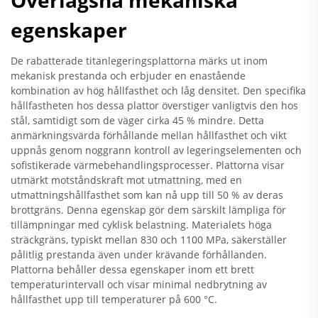
egenskaper
De rabatterade titanlegeringsplattorna märks ut inom
mekanisk prestanda och erbjuder en enastående
kombination av hög hållfasthet och låg densitet. Den specifika
hållfastheten hos dessa plattor överstiger vanligtvis den hos
stål, samtidigt som de väger cirka 45 % mindre. Detta
anmärkningsvärda förhållande mellan hållfasthet och vikt
uppnås genom noggrann kontroll av legeringselementen och
sofistikerade värmebehandlingsprocesser. Plattorna visar
utmärkt motståndskraft mot utmattning, med en
utmattningshållfasthet som kan nå upp till 50 % av deras
brottgräns. Denna egenskap gör dem särskilt lämpliga för
tillämpningar med cyklisk belastning. Materialets höga
sträckgräns, typiskt mellan 830 och 1100 MPa, säkerställer
pålitlig prestanda även under krävande förhållanden.
Plattorna behåller dessa egenskaper inom ett brett
temperaturintervall och visar minimal nedbrytning av
hållfasthet upp till temperaturer på 600 °C.