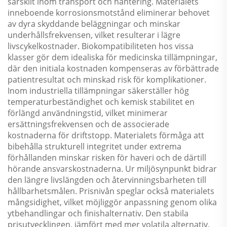
särskilt inom transport och hantering. Materialets
inneboende korrosionsmotstånd eliminerar behovet
av dyra skyddande beläggningar och minskar
underhållsfrekvensen, vilket resulterar i lägre
livscykelkostnader. Biokompatibiliteten hos vissa
klasser gör dem idealiska för medicinska tillämpningar,
där den initiala kostnaden kompenseras av förbättrade
patientresultat och minskad risk för komplikationer.
Inom industriella tillämpningar säkerställer hög
temperaturbeständighet och kemisk stabilitet en
förlängd användningstid, vilket minimerar
ersättningsfrekvensen och de associerade
kostnaderna för driftstopp. Materialets förmåga att
bibehålla strukturell integritet under extrema
förhållanden minskar risken för haveri och de därtill
hörande ansvarskostnaderna. Ur miljösynpunkt bidrar
den längre livslängden och återvinningsbarheten till
hållbarhetsmålen. Prisnivån speglar också materialets
mångsidighet, vilket möjliggör anpassning genom olika
ytbehandlingar och finishalternativ. Den stabila
prisutvecklingen, jämfört med mer volatila alternativ,