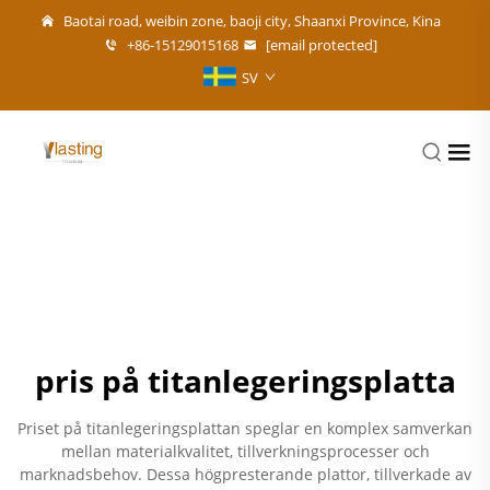
Baotai road, weibin zone, baoji city, Shaanxi Province, Kina
+86-15129015168
[email protected]
SV
pris på titanlegeringsplatta
Priset på titanlegeringsplattan speglar en komplex samverkan
mellan materialkvalitet, tillverkningsprocesser och
marknadsbehov. Dessa högpresterande plattor, tillverkade av