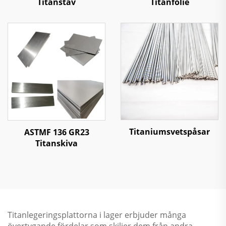
Titanstav
Titanfolie
Titaniumsvetspåsar
ASTMF 136 GR23
Titanskiva
Titanlegeringsplattorna i lager erbjuder många
övertygande fördelar som skiljer dem från andra