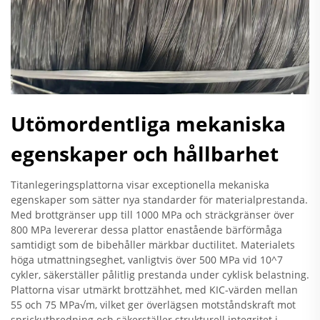
Utömordentliga mekaniska
egenskaper och hållbarhet
Titanlegeringsplattorna visar exceptionella mekaniska
egenskaper som sätter nya standarder för materialprestanda.
Med brottgränser upp till 1000 MPa och sträckgränser över
800 MPa levererar dessa plattor enastående bärförmåga
samtidigt som de bibehåller märkbar ductilitet. Materialets
höga utmattningseghet, vanligtvis över 500 MPa vid 10^7
cykler, säkerställer pålitlig prestanda under cyklisk belastning.
Plattorna visar utmärkt brottzähhet, med KIC-värden mellan
55 och 75 MPa√m, vilket ger överlägsen motståndskraft mot
sprickutbredning och säkerställer strukturell integritet i