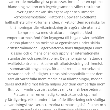
avancerade metallurgiska processer, innehåller en optimal
blandning av titan och legeringsämnen, vilket resulterar i
överlägsna mekaniska egenskaper och utmärkt
korrosionsmotstånd. Plattorna uppvisar excellenta
hållfasthets-till-vikt-förhållanden, vilket gör dem idealiska för
tillämpningar där viktminskning är avgörande utan att
kompromissa med strukturell integritet. Med
temperaturmotstånd från kryogena till höga nivåer behåller
dessa plattor sina mekaniska egenskaper under skilda
driftsförhållanden. Lagerplattorna finns tillgängliga i olika
klasser och dimensioner och uppfyller internationella
standarder och specifikationer. De genomgår omfattande
kvalitetskontroller, inklusive ultraljudstestning och kemisk
sammansättningsanalys, för att säkerställa konsekvent
prestanda och pålitlighet. Deras biokompatibilitet gör dem
särskilt värdefulla inom medicinska tillämpningar, medan
deras motstånd mot hårda miljöer gör dem oumbärliga inom
flyg- och rymdindustrin, sjöfart samt kemisk bearbetning.
Plattorna har en enhetlig kornstruktur och optimal
ytfärdigering, vilket underlättar både tillverkning och slutliga
användningskrav. Deras utmärkta utmattningshållfasthet och
sprickmotstånd säkerställer långsiktig hållbarhet och