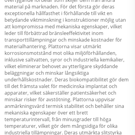
material på marknaden. För det första gör deras
exceptionella hållfasthet i förhållande till vikt en
betydande viktminskning i konstruktioner möjlig utan
att kompromissa med mekaniska egenskaper, vilket
leder till förbättrad bränsleeffektivitet inom
transporttillämpningar och minskade kostnader för
materialhantering. Plattorna visar utmärkt
korrosionsmotstånd mot olika miljöförhållanden,
inklusive saltvatten, syror och industriella kemikalier,
vilket eliminerar behovet av ytterligare skyddande
beläggningar och minskar långsiktiga
underhållskostnader. Deras biokompatibilitet gör dem
till det främsta valet för medicinska implantat och
apparater, vilket säkerställer patientsäkerhet och
minskar risker för avstötning. Plattorna uppvisar
anmärkningsvärd termisk stabilitet och behåller sina
mekaniska egenskaper över ett brett
temperaturintervall, från minusgrader till höga
temperaturer, vilket gör dem mångsidiga för olika
industriella tillämpningar. Deras utmärkta slitstyrka