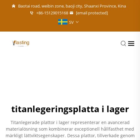
Baotai road, weibin zone, baoji city, Shaanxi Province, Kina
+86-15129015168
[email protected]
SV
titanlegeringsplatta i lager
Titanlegerade plattor i lager representerar en avancerad
materialösning som kombinerar exceptionell hållfasthet med
märkligt lättviktsegenskaper. Dessa plattor, tillverkade genom