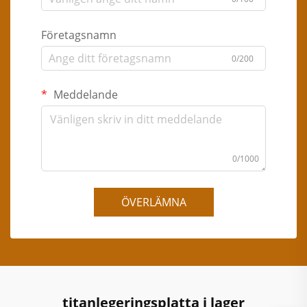
Företagsnamn
0/200
Meddelande
0/1000
ÖVERLÄMNA
titanlegeringsplatta i lager