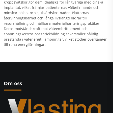
kroppsvätskor gör dem idealiska för långvariga medicinska
implantat, vilket främjar patienternas välbefinnande och
minskar hälso- och sjukvårdskostnader. Plattornas
återvinningsbarhet och långa livslängd bidrar till
resurshållning och hållbara materialhanteringspraktiker.
Deras motståndskraft mot väteembrittlement och
spänningskorrrosionssprickbildning säkerställer pålitlig
prestanda i vätenergitillämpningar, vilket stödjer övergången
till rena energilösningar.
Om oss