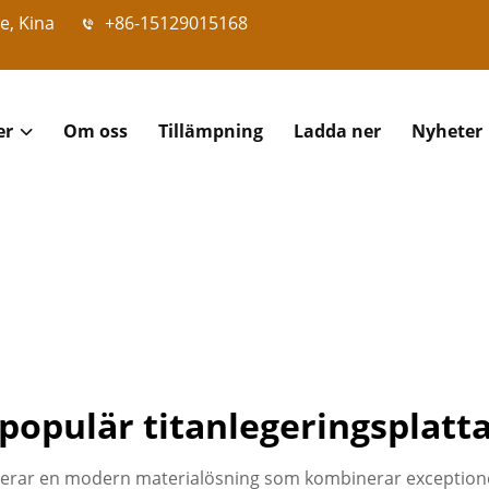
e, Kina
+86-15129015168
er
Om oss
Tillämpning
Ladda ner
Nyheter
populär titanlegeringsplatt
terar en modern materialösning som kombinerar exceptionel