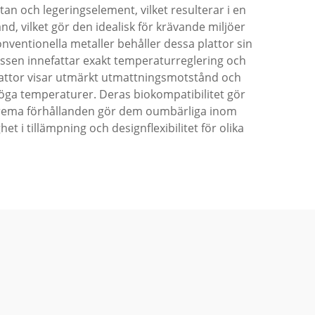
 och legeringselement, vilket resulterar i en
d, vilket gör den idealisk för krävande miljöer
onventionella metaller behåller dessa plattor sin
cessen innefattar exakt temperaturreglering och
plattor visar utmärkt utmattningsmotstånd och
 höga temperaturer. Deras biokompatibilitet gör
xtrema förhållanden gör dem oumbärliga inom
et i tillämpning och designflexibilitet för olika