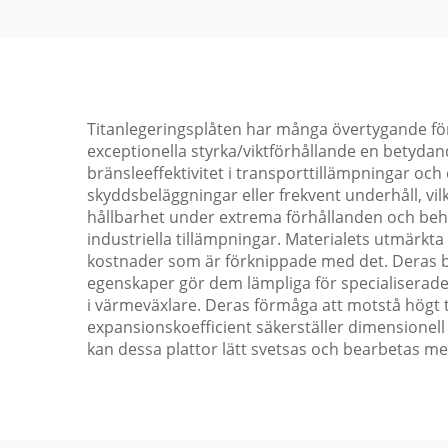
Titanlegeringsplåten har många övertygande förde
exceptionella styrka/viktförhållande en betydande
bränsleeffektivitet i transporttillämpningar oc
skyddsbeläggningar eller frekvent underhåll, vi
hållbarhet under extrema förhållanden och behå
industriella tillämpningar. Materialets utmärkt
kostnader som är förknippade med det. Deras b
egenskaper gör dem lämpliga för specialiserade
i värmeväxlare. Deras förmåga att motstå högt t
expansionskoefficient säkerställer dimensionell
kan dessa plattor lätt svetsas och bearbetas med h