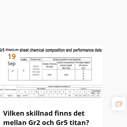
19
1
Sep
Se
Vilken skillnad finns det
Sk
mellan Gr2 och Gr5 titan?
oc