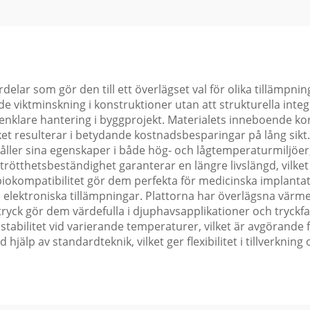
lar som gör den till ett överlägset val för olika tillämpnin
 viktminskning i konstruktioner utan att strukturella integrit
h enklare hantering i byggprojekt. Materialets inneboende 
lket resulterar i betydande kostnadsbesparingar på lång sik
ller sina egenskaper i både hög- och lågtemperaturmiljöer,
a trötthetsbeständighet garanterar en längre livslängd, vilk
iokompatibilitet gör dem perfekta för medicinska implanta
 elektroniska tillämpningar. Plattorna har överlägsna värme
ryck gör dem värdefulla i djuphavsapplikationer och tryckfa
 stabilitet vid varierande temperaturer, vilket är avgörand
jälp av standardteknik, vilket ger flexibilitet i tillverkning