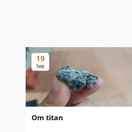
19
Sep
Om titan