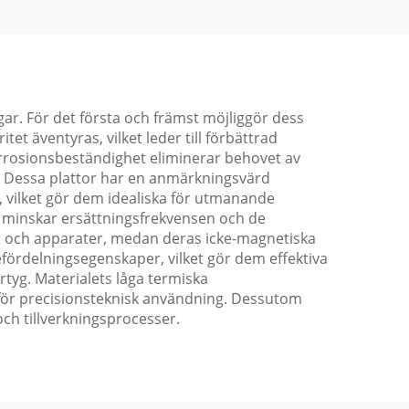
gar. För det första och främst möjliggör dess
et äventyras, vilket leder till förbättrad
korrosionsbeständighet eliminerar behovet av
t. Dessa plattor har en anmärkningsvärd
 vilket gör dem idealiska för utmanande
et minskar ersättningsfrekvensen och de
t och apparater, medan deras icke-magnetiska
fördelningsegenskaper, vilket gör dem effektiva
rtyg. Materialets låga termiska
e för precisionsteknisk användning. Dessutom
 och tillverkningsprocesser.