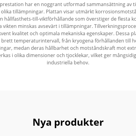
restation har en noggrant utformad sammansättning av titan
lika tillämpningar. Plattan visar utmärkt korrosionsmotstån
n hållfasthets-till-viktförhållande som överstiger de flesta k
la vikten minskas avsevärt i tillämpningar. Tillverkningspro
ekvent kvalitet och optimala mekaniska egenskaper. Dessa 
 brett temperaturintervall, från kryogena förhållanden till
mpningar, medan deras hållbarhet och motståndskraft mot e
erkas i olika dimensioner och tjocklekar, vilket ger mångsidigh
industriella behov.
Nya produkter