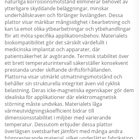
naturliga korrosionsmotstånd eliminerar behovet av
ytterligare skyddande beläggningar, minskar
underhållskraven och förlänger livslängden. Dessa
plattor visar märkbar mångsidighet i bearbetning och
kan ta emot olika ytbearbetningar och ytbehandlingar
för att möta specifika applikationsbehov. Materialets
biokompatibilitet gör det särskilt värdefullt i
medicinska implantat och apparater, där
patientsäkerhet är avgörande. Termisk stabilitet över
ett brett temperaturintervall säkerställer konsekvent
prestanda under skiftande driftsförhållanden.
Plattorna visar utmärkt utmattningsmotstånd och
behåller sin strukturella integritet även vid cyklisk
belastning. Deras icke-magnetiska egenskaper gör dem
idealiska för applikationer där elektromagnetisk
störning måste undvikas. Materialets låga
värmeutvidgningskoefficient bidrar till
dimensionsstabilitet i miljöer med varierande
temperatur. Dessutom erbjuder dessa plattor
överlägsen svetsbarhet jämfört med många andra
högpresterande material, vilket underlättar fabrikation