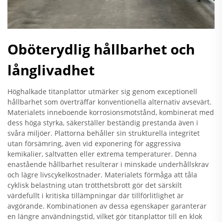
Oböterydlig hållbarhet och
långlivadhet
Höghalkade titanplattor utmärker sig genom exceptionell
hållbarhet som överträffar konventionella alternativ avsevärt.
Materialets inneboende korrosionsmotstånd, kombinerat med
dess höga styrka, säkerställer beständig prestanda även i
svåra miljöer. Plattorna behåller sin strukturella integritet
utan försämring, även vid exponering för aggressiva
kemikalier, saltvatten eller extrema temperaturer. Denna
enastående hållbarhet resulterar i minskade underhållskrav
och lägre livscykelkostnader. Materialets förmåga att tåla
cyklisk belastning utan trötthetsbrott gör det särskilt
värdefullt i kritiska tillämpningar där tillförlitlighet är
avgörande. Kombinationen av dessa egenskaper garanterar
en längre användningstid, vilket gör titanplattor till en klok