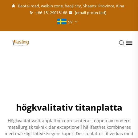
Baotai road, weibin zone, baoji city, Shaanxi Province, Kina
+86-15129015168
[email protected]
SV
högkvalitativ titanplatta
Högkvalitativa titanplattor representerar toppen av modern
metallurgisk teknik, där exceptionell hållfasthet kombineras
med märkligt lättviktsegenskaper. Dessa plattor tillverkas med