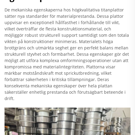
De mekaniska egenskaperna hos högkvalitativa titanplattor
sätter nya standarder för materialprestanda. Dessa plattor
uppvisar en exceptionell hållfasthet i förhållande till vikt,
vilket överträffar de flesta konstruktionsmaterial, och
möjliggör robust strukturell support samtidigt som den totala
vikten på konstruktioner minimeras. Materialets höga
brottgräns och utmärkta seghet ger en perfekt balans mellan
strukturell styvhet och formbarhet. Dessa egenskaper gör det
möjligt att utföra komplexa omformningsoperationer utan att
kompromissa med materialintegriteten. Plattorna visar
märkbar motståndskraft mot sprickutbredning, vilket
förbättrar säkerheten i kritiska tillämpningar. Deras
konsekventa mekaniska egenskaper över hela plattan
säkerställer enhetlig prestanda och förutsägbart beteende i
drift.