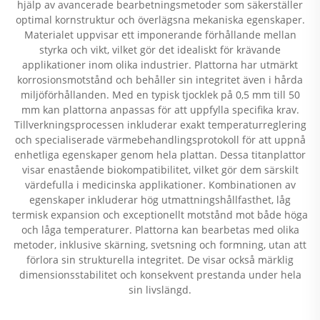
hjälp av avancerade bearbetningsmetoder som säkerställer
optimal kornstruktur och överlägsna mekaniska egenskaper.
Materialet uppvisar ett imponerande förhållande mellan
styrka och vikt, vilket gör det idealiskt för krävande
applikationer inom olika industrier. Plattorna har utmärkt
korrosionsmotstånd och behåller sin integritet även i hårda
miljöförhållanden. Med en typisk tjocklek på 0,5 mm till 50
mm kan plattorna anpassas för att uppfylla specifika krav.
Tillverkningsprocessen inkluderar exakt temperaturreglering
och specialiserade värmebehandlingsprotokoll för att uppnå
enhetliga egenskaper genom hela plattan. Dessa titanplattor
visar enastående biokompatibilitet, vilket gör dem särskilt
värdefulla i medicinska applikationer. Kombinationen av
egenskaper inkluderar hög utmattningshållfasthet, låg
termisk expansion och exceptionellt motstånd mot både höga
och låga temperaturer. Plattorna kan bearbetas med olika
metoder, inklusive skärning, svetsning och formning, utan att
förlora sin strukturella integritet. De visar också märklig
dimensionsstabilitet och konsekvent prestanda under hela
sin livslängd.