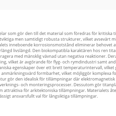
r som gör den till det material som föredras för kritiska ti
ättviktiga men samtidigt robusta strukturer, vilket avsevärt 
ialets inneboende korrosionsmotstånd eliminerar behovet a
förlängd livslängd. Den biokompatibla karaktären hos ren tit
nteragera med mänsklig vävnad utan negativa reaktioner. D
tning, vilket är avgörande för flyg- och rymdindustri samt and
kaniska egenskaper över ett brett temperaturintervall, vilke
så anmärkningsvärd formbarhet, vilket möjliggör komplexa
ur gör den idealisk för tillämpningar där elektromagnetis
i tillverknings- och monteringsprocesser. Dessutom gör titanp
attraktiva för arkitektoniska tillämpningar. Materialets åte
ässigt ansvarsfullt val för långsiktiga tillämpningar.