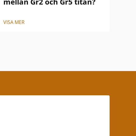
mellan Gr2 och Gr5 titan?
oc
VISA MER
VISA