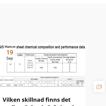
19
1
Sep
Se
Vilken skillnad finns det
Sk