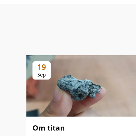
19
Sep
Om titan