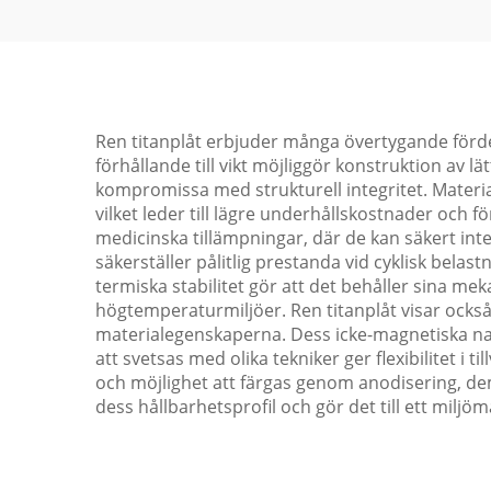
Ren titanplåt erbjuder många övertygande fördela
förhållande till vikt möjliggör konstruktion av l
kompromissa med strukturell integritet. Mater
vilket leder till lägre underhållskostnader och 
medicinska tillämpningar, där de kan säkert i
säkerställer pålitlig prestanda vid cyklisk belas
termiska stabilitet gör att det behåller sina me
högtemperaturmiljöer. Ren titanplåt visar ock
materialegenskaperna. Dess icke-magnetiska nat
att svetsas med olika tekniker ger flexibilitet 
och möjlighet att färgas genom anodisering, dem 
dess hållbarhetsprofil och gör det till ett miljöm