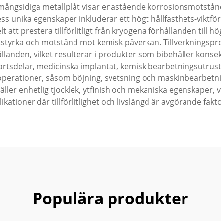
mångsidiga metallplåt visar enastående korrosionsmotstånd 
ss unika egenskaper inkluderar ett högt hållfasthets-viktfö
t prestera tillförlitligt från kryogena förhållanden till hög
litstyrka och motstånd mot kemisk påverkan. Tillverkningsp
landen, vilket resulterar i produkter som bibehåller konse
artsdelar, medicinska implantat, kemisk bearbetningsutrust
erationer, såsom böjning, svetsning och maskinbearbetning
ller enhetlig tjocklek, ytfinish och mekaniska egenskaper, vi
ikationer där tillförlitlighet och livslängd är avgörande fakt
Populära produkter