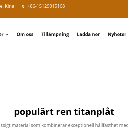
e, Kina
+86-15129015168
er
Om oss
Tillämpning
Ladda ner
Nyheter
populärt ren titanplåt
ssigt material som kombinerar exceptionell hållfasthet med för