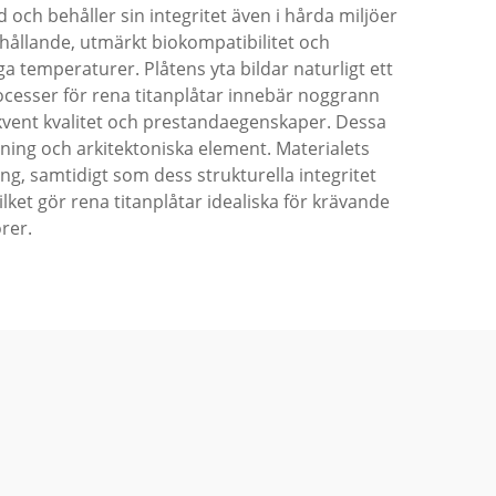
och behåller sin integritet även i hårda miljöer
rhållande, utmärkt biokompatibilitet och
a temperaturer. Plåtens yta bildar naturligt ett
rocesser för rena titanplåtar innebär noggrann
kvent kvalitet och prestandaegenskaper. Dessa
ning och arkitektoniska element. Materialets
, samtidigt som dess strukturella integritet
lket gör rena titanplåtar idealiska för krävande
orer.