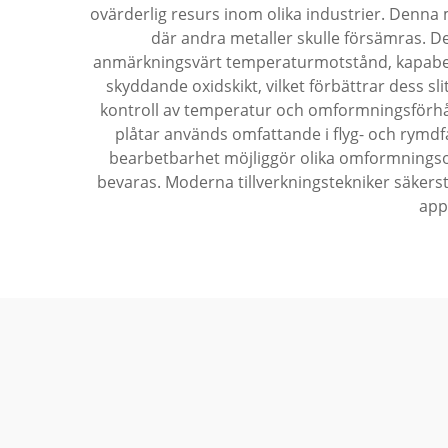
ovärderlig resurs inom olika industrier. Denna 
där andra metaller skulle försämras. De
anmärkningsvärt temperaturmotstånd, kapabelt at
skyddande oxidskikt, vilket förbättrar dess s
kontroll av temperatur och omformningsförhål
plåtar används omfattande i flyg- och rymdf
bearbetbarhet möjliggör olika omformningsop
bevaras. Moderna tillverkningstekniker säkerstä
appl