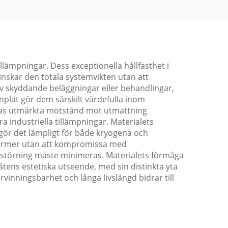
llämpningar. Dess exceptionella hållfasthet i
minskar den totala systemvikten utan att
v skyddande beläggningar eller behandlingar,
anplåt gör dem särskilt värdefulla inom
eras utmärkta motstånd mot utmattning
ra industriella tillämpningar. Materialets
t gör det lämpligt för både kryogena och
 former utan att kompromissa med
k störning måste minimeras. Materialets förmåga
låtens estetiska utseende, med sin distinkta yta
rvinningsbarhet och långa livslängd bidrar till