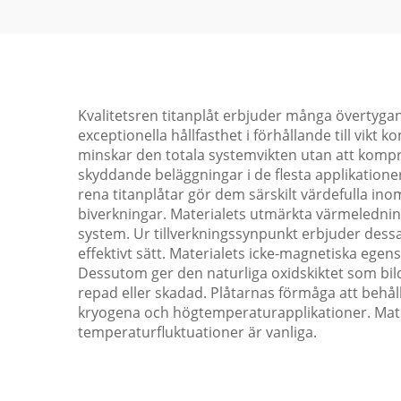
Kvalitetsren titanplåt erbjuder många övertygand
exceptionella hållfasthet i förhållande till vikt
minskar den totala systemvikten utan att kompr
skyddande beläggningar i de flesta applikatione
rena titanplåtar gör dem särskilt värdefulla in
biverkningar. Materialets utmärkta värmeledni
system. Ur tillverkningssynpunkt erbjuder dess
effektivt sätt. Materialets icke-magnetiska egen
Dessutom ger den naturliga oxidskiktet som bil
repad eller skadad. Plåtarnas förmåga att behåll
kryogena och högtemperaturapplikationer. Mate
temperaturfluktuationer är vanliga.