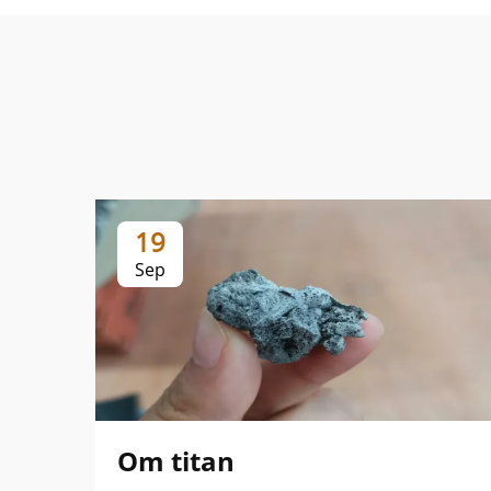
19
Sep
Om titan