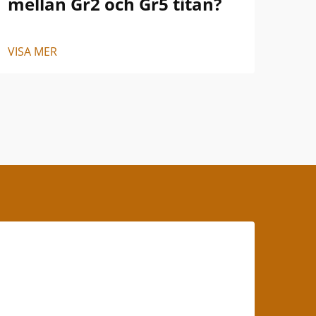
mellan Gr2 och Gr5 titan?
oc
VISA MER
VISA