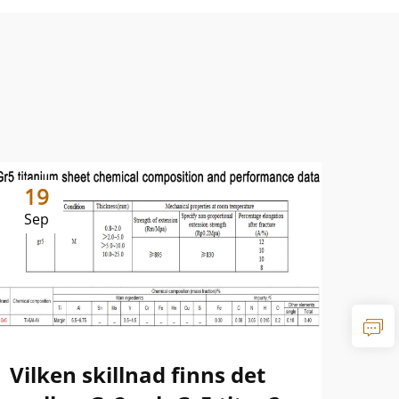
19
1
Sep
Se
Vilken skillnad finns det
Sk