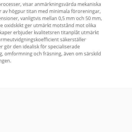
 processer, visar anmärkningsvärda mekaniska
r av högpur titan med minimala föroreningar,
imensioner, vanligtvis mellan 0,5 mm och 50 mm,
nde oxidskikt ger utmärkt motstånd mot olika
skaper erbjuder kvalitetsren titanplåt utmärkt
värmeutvidgningskoefficient säkerställer
 gör den idealisk för specialiserade
g, omformning och fräsning, även om särskild
ngen.