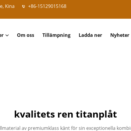
e, Kina
+86-15129015168
er
Om oss
Tillämpning
Ladda ner
Nyheter
kvalitets ren titanplåt
llmaterial av premiumklass känt för sin exceptionella kombi