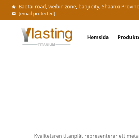
Baotai road, weibin zone, baoji city, Shaanxi Provinc
[email protected]
Hemsida
Produkt
Kvalitetsren titanplåt representerar ett meta