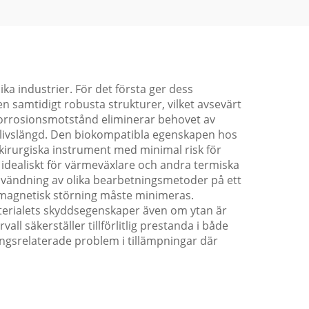
ka industrier. För det första ger dess
men samtidigt robusta strukturer, vilket avsevärt
 korrosionsmotstånd eliminerar behovet av
gd livslängd. Den biokompatibla egenskapen hos
 kirurgiska instrument med minimal risk för
idealiskt för värmeväxlare och andra termiska
användning av olika bearbetningsmetoder på ett
tromagnetisk störning måste minimeras.
aterialets skyddsegenskaper även om ytan är
l säkerställer tillförlitlig prestanda i både
gsrelaterade problem i tillämpningar där