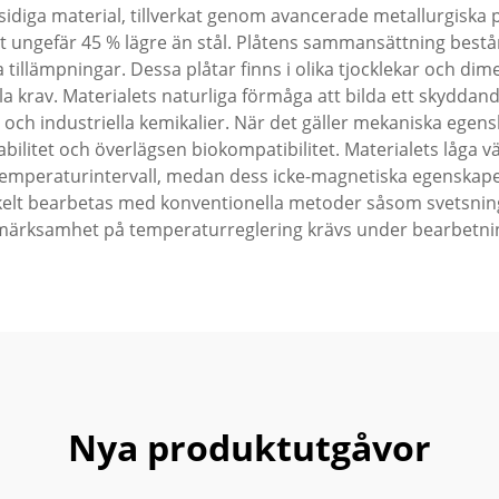
diga material, tillverkat genom avancerade metallurgiska
t ungefär 45 % lägre än stål. Plåtens sammansättning bestå
ka tillämpningar. Dessa plåtar finns i olika tjocklekar och d
ella krav. Materialets naturliga förmåga att bilda ett skydda
r och industriella kemikalier. När det gäller mekaniska egen
bilitet och överlägsen biokompatibilitet. Materialets låga 
 temperaturintervall, medan dess icke-magnetiska egenskaper
kelt bearbetas med konventionella metoder såsom svetsnin
ärksamhet på temperaturreglering krävs under bearbetni
Nya produktutgåvor