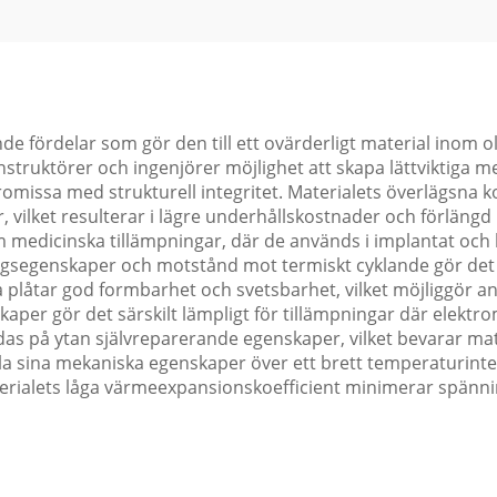
e fördelar som gör den till ett ovärderligt material inom oli
 konstruktörer och ingenjörer möjlighet att skapa lättviktiga 
omissa med strukturell integritet. Materialets överlägsna
r, vilket resulterar i lägre underhållskostnader och förlän
om medicinska tillämpningar, där de används i implantat och
ngsegenskaper och motstånd mot termiskt cyklande gör det 
a plåtar god formbarhet och svetsbarhet, vilket möjliggör 
skaper gör det särskilt lämpligt för tillämpningar där elek
das på ytan självreparerande egenskaper, vilket bevarar m
a sina mekaniska egenskaper över ett brett temperaturinterval
rialets låga värmeexpansionskoefficient minimerar spännin