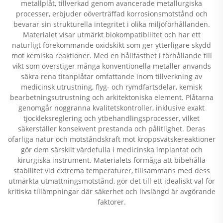
metallplåt, tillverkad genom avancerade metallurgiska
processer, erbjuder oöverträffad korrosionsmotstånd och
bevarar sin strukturella integritet i olika miljöförhållanden.
Materialet visar utmärkt biokompatibilitet och har ett
naturligt förekommande oxidskikt som ger ytterligare skydd
mot kemiska reaktioner. Med en hållfasthet i förhållande till
vikt som överstiger många konventionella metaller används
säkra rena titanplåtar omfattande inom tillverkning av
medicinsk utrustning, flyg- och rymdfartsdelar, kemisk
bearbetningsutrustning och arkitektoniska element. Plåtarna
genomgår noggranna kvalitetskontroller, inklusive exakt
tjockleksreglering och ytbehandlingsprocesser, vilket
säkerställer konsekvent prestanda och pålitlighet. Deras
ofarliga natur och motståndskraft mot kroppsvätskereaktioner
gör dem särskilt värdefulla i medicinska implantat och
kirurgiska instrument. Materialets förmåga att bibehålla
stabilitet vid extrema temperaturer, tillsammans med dess
utmärkta utmattningsmotstånd, gör det till ett idealiskt val för
kritiska tillämpningar där säkerhet och livslängd är avgörande
faktorer.