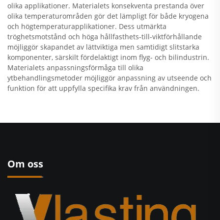
olika applikationer. Materialets konsekventa prestanda över
olika temperaturområden gör det lämpligt för både kryogena
och högtemperaturapplikationer. Dess utmärkta
tröghetsmotstånd och höga hållfasthets-till-viktförhållande
möjliggör skapandet av lättviktiga men samtidigt slitstarka
komponenter, särskilt fördelaktigt inom flyg- och bilindustrin.
Materialets anpassningsförmåga till olika
ytbehandlingsmetoder möjliggör anpassning av utseende och
funktion för att uppfylla specifika krav från användningen.
Om oss