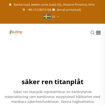
Baotai road, weibin zone, baoji city, Shaanxi Province, Kina
+86-15129015168
[email protected]
SV
säker ren titanplåt
Säker ren titanplåt representerar en banbrytande
materialösning som kombinerar exceptionell hållbarhet med
märkbara säkerhetsfunktioner. Denna högkvalitativa