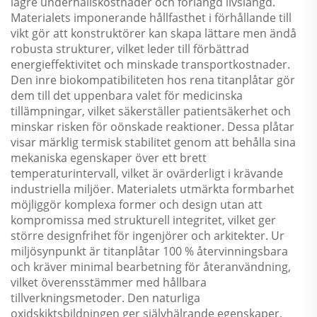
lägre underhållskostnader och förlängd livslängd.
Materialets imponerande hållfasthet i förhållande till
vikt gör att konstruktörer kan skapa lättare men ändå
robusta strukturer, vilket leder till förbättrad
energieffektivitet och minskade transportkostnader.
Den inre biokompatibiliteten hos rena titanplåtar gör
dem till det uppenbara valet för medicinska
tillämpningar, vilket säkerställer patientsäkerhet och
minskar risken för oönskade reaktioner. Dessa plåtar
visar märklig termisk stabilitet genom att behålla sina
mekaniska egenskaper över ett brett
temperaturintervall, vilket är ovärderligt i krävande
industriella miljöer. Materialets utmärkta formbarhet
möjliggör komplexa former och design utan att
kompromissa med strukturell integritet, vilket ger
större designfrihet för ingenjörer och arkitekter. Ur
miljösynpunkt är titanplåtar 100 % återvinningsbara
och kräver minimal bearbetning för återanvändning,
vilket överensstämmer med hållbara
tillverkningsmetoder. Den naturliga
oxidskiktsbildningen ger självhälrande egenskaper,