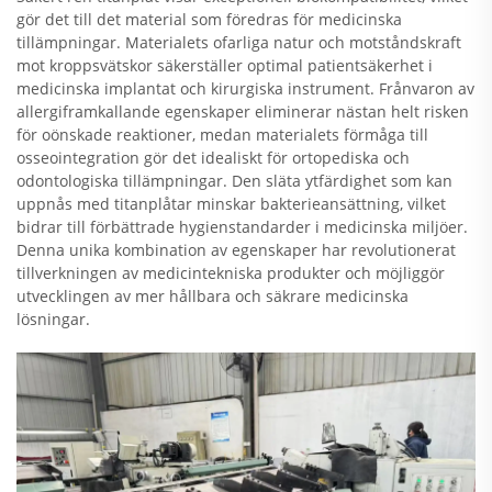
gör det till det material som föredras för medicinska
tillämpningar. Materialets ofarliga natur och motståndskraft
mot kroppsvätskor säkerställer optimal patientsäkerhet i
medicinska implantat och kirurgiska instrument. Frånvaron av
allergiframkallande egenskaper eliminerar nästan helt risken
för oönskade reaktioner, medan materialets förmåga till
osseointegration gör det idealiskt för ortopediska och
odontologiska tillämpningar. Den släta ytfärdighet som kan
uppnås med titanplåtar minskar bakterieansättning, vilket
bidrar till förbättrade hygienstandarder i medicinska miljöer.
Denna unika kombination av egenskaper har revolutionerat
tillverkningen av medicintekniska produkter och möjliggör
utvecklingen av mer hållbara och säkrare medicinska
lösningar.