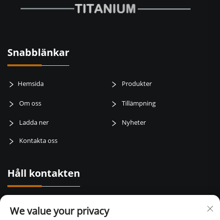
Snabblänkar
Hemsida
Produkter
Om oss
Tillämpning
Ladda ner
Nyheter
Kontakta oss
Håll kontakten
Baotai road, weibin zone, baoji city, Shaanxi Province, Kina
We value your privacy