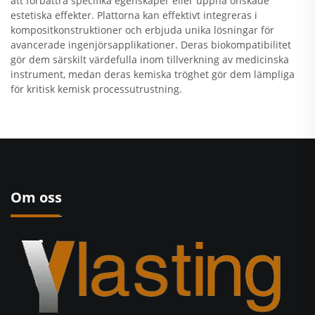
att förbättra specifika egenskaper eller uppnå önskade
estetiska effekter. Plattorna kan effektivt integreras i
kompositkonstruktioner och erbjuda unika lösningar för
avancerade ingenjörsapplikationer. Deras biokompatibilitet
gör dem särskilt värdefulla inom tillverkning av medicinska
instrument, medan deras kemiska tröghet gör dem lämpliga
för kritisk kemisk processutrustning.
Om oss