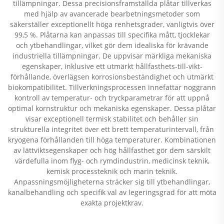
tillämpningar. Dessa precisionsframställda plåtar tillverkas
med hjälp av avancerade bearbetningsmetoder som
säkerställer exceptionellt höga renhetsgrader, vanligtvis över
99,5 %. Plåtarna kan anpassas till specifika mått, tjocklekar
och ytbehandlingar, vilket gör dem idealiska för krävande
industriella tillämpningar. De uppvisar märkliga mekaniska
egenskaper, inklusive ett utmärkt hållfasthets-till-vikt-
förhållande, överlägsen korrosionsbeständighet och utmärkt
biokompatibilitet. Tillverkningsprocessen innefattar noggrann
kontroll av temperatur- och tryckparametrar för att uppnå
optimal kornstruktur och mekaniska egenskaper. Dessa plåtar
visar exceptionell termisk stabilitet och behåller sin
strukturella integritet över ett brett temperaturintervall, från
kryogena förhållanden till höga temperaturer. Kombinationen
av lättviktsegenskaper och hög hållfasthet gör dem särskilt
värdefulla inom flyg- och rymdindustrin, medicinsk teknik,
kemisk processteknik och marin teknik.
Anpassningsmöjligheterna sträcker sig till ytbehandlingar,
kanalbehandling och specifik val av legeringsgrad för att möta
exakta projektkrav.