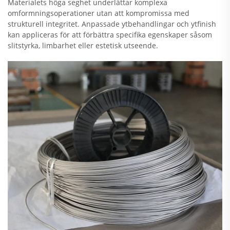
Materialets höga seghet underlättar komplexa
omformningsoperationer utan att kompromissa med
strukturell integritet. Anpassade ytbehandlingar och ytfinish
kan appliceras för att förbättra specifika egenskaper såsom
slitstyrka, limbarhet eller estetisk utseende.