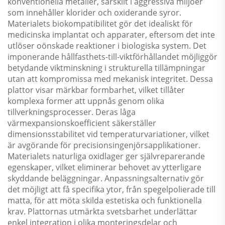
konventionella metaller, särskilt i aggressiva miljöer
som innehåller klorider och oxiderande syror.
Materialets biokompatibilitet gör det idealiskt för
medicinska implantat och apparater, eftersom det inte
utlöser oönskade reaktioner i biologiska system. Det
imponerande hållfasthets-till-viktförhållandet möjliggör
betydande viktminskning i strukturella tillämpningar
utan att kompromissa med mekanisk integritet. Dessa
plattor visar märkbar formbarhet, vilket tillåter
komplexa former att uppnås genom olika
tillverkningsprocesser. Deras låga
värmexpansionskoefficient säkerställer
dimensionsstabilitet vid temperaturvariationer, vilket
är avgörande för precisionsingenjörsapplikationer.
Materialets naturliga oxidlager ger självreparerande
egenskaper, vilket eliminerar behovet av ytterligare
skyddande beläggningar. Anpassningsalternativ gör
det möjligt att få specifika ytor, från spegelpolierade till
matta, för att möta skilda estetiska och funktionella
krav. Plattornas utmärkta svetsbarhet underlättar
enkel integration i olika monteringsdelar och