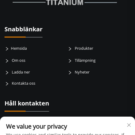
Snabblänkar
Hemsida
Produkter
Om oss
Tillämpning
Ladda ner
Nyheter
Kontakta oss
Håll kontakten
Baotai road, weibin zone, baoji city, Shaanxi Province, Kina
We value your privacy
+86-15129015168
We use cookies and similar tools to provide our services. If