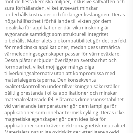
mot de flesta kemiska miljöer, inklusive saltvatten och
sura förhållanden, vilket avsevärt minskar
underhållskostnader och förlänger livslängden. Deras
höga hållfasthet i förhållande till vikten gör dem
idealiska för applikationer där viktminskning är
avgörande samtidigt som strukturell integritet
bibehålls. Materialets biokompatibilitet gör det perfekt
för medicinska applikationer, medan dess utmärkta
värmeledningsegenskaper passar för värmeväxlare.
Dessa plåtar erbjuder överlägsen svetsbarhet och
formbarhet, vilket möjliggör mångsidiga
tillverkningsalternativ utan att kompromissa med
materialegenskaperna. Den konsekventa
kvalitetskontrollen under tillverkningen säkerställer
pålitlig prestanda i olika applikationer och minskar
materialrelaterade fel. Plåtarnas dimensionsstabilitet
vid varierande temperaturer gör dem lämpliga för
applikationer som innebär termisk cykling. Deras icke-
magnetiska egenskaper gör dem idealiska för
applikationer som kräver elektromagnetisk neutralitet.
Materialets naturliga oxidskikt ger ytterligare skydd