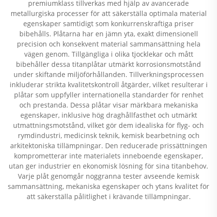
premiumklass tillverkas med hjälp av avancerade
metallurgiska processer för att säkerställa optimala material
egenskaper samtidigt som konkurrenskraftiga priser
bibehålls. Plåtarna har en jämn yta, exakt dimensionell
precision och konsekvent material sammansättning hela
vägen genom. Tillgängliga i olika tjocklekar och mått
bibehåller dessa titanplåtar utmärkt korrosionsmotstånd
under skiftande miljöförhållanden. Tillverkningsprocessen
inkluderar strikta kvalitetskontroll åtgärder, vilket resulterar i
plåtar som uppfyller internationella standarder för renhet
och prestanda. Dessa plåtar visar märkbara mekaniska
egenskaper, inklusive hög draghållfasthet och utmärkt
utmattningsmotstånd, vilket gör dem idealiska för flyg- och
rymdindustri, medicinsk teknik, kemisk bearbetning och
arkitektoniska tillämpningar. Den reducerade prissättningen
komprometterar inte materialets inneboende egenskaper,
utan ger industrier en ekonomisk lösning för sina titanbehov.
Varje plåt genomgår noggranna tester avseende kemisk
sammansättning, mekaniska egenskaper och ytans kvalitet för
att säkerställa pålitlighet i krävande tillämpningar.