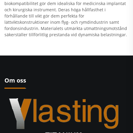
biokompatibilitet gör dem idealiska för medicinska implantat
och kirurgiska instrument. Deras höga hållfasthet i
förhållande till vikt gör dem perfekta för
lättviktskonstruktioner inom flyg- och rymdindustrin samt
fordonsindustrin. Materialets utmärkta utmattningsmotstånd
säkerställer tillförlitlig prestanda vid dynamiska belastningar.
Om oss