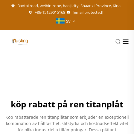
Baotai road, weibin zone, baoji city, Shaanxi Province, Kina
+86-15129015168
[email protected]
SV
köp rabatt på ren titanplåt
Köp rabatterade ren titanplåtar som erbjuder en exceptionell
kombination av hållfasthet, slitstyrka och kostnadseffektivitet
för olika industriella tillämpningar. Dessa plåtar i