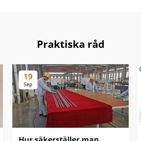
Praktiska råd
19
Sep
Hur säkerställer man