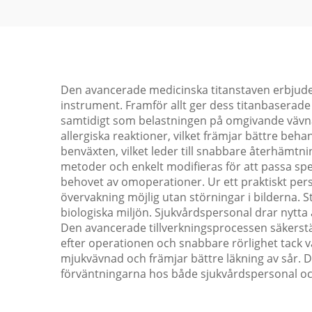
Den avancerade medicinska titanstaven erbjude
instrument. Framför allt ger dess titanbaserade 
samtidigt som belastningen på omgivande vävnad
allergiska reaktioner, vilket främjar bättre beh
benväxten, vilket leder till snabbare återhämtning
metoder och enkelt modifieras för att passa spe
behovet av omoperationer. Ur ett praktiskt per
övervakning möjlig utan störningar i bilderna.
biologiska miljön. Sjukvårdspersonal drar nytta
Den avancerade tillverkningsprocessen säkerställ
efter operationen och snabbare rörlighet tack v
mjukvävnad och främjar bättre läkning av sår. 
förväntningarna hos både sjukvårdspersonal oc