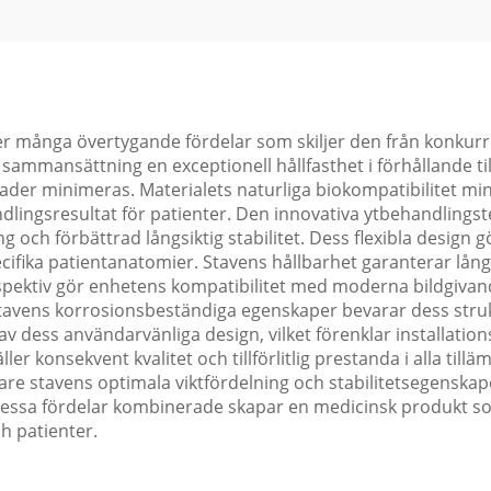
r många övertygande fördelar som skiljer den från konku
sammansättning en exceptionell hållfasthet i förhållande till
er minimeras. Materialets naturliga biokompatibilitet mins
andlingsresultat för patienter. Den innovativa ytbehandling
 och förbättrad långsiktig stabilitet. Dess flexibla design gö
cifika patientanatomier. Stavens hållbarhet garanterar långv
spektiv gör enhetens kompatibilitet med moderna bildgivand
 Stavens korrosionsbeständiga egenskaper bevarar dess stru
 av dess användarvänliga design, vilket förenklar installati
er konsekvent kvalitet och tillförlitlig prestanda i alla til
are stavens optimala viktfördelning och stabilitetsegenskap
Dessa fördelar kombinerade skapar en medicinsk produkt som
h patienter.