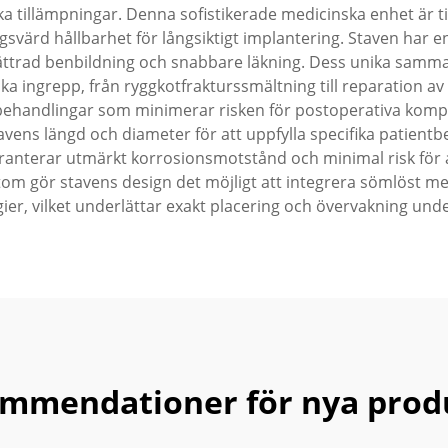
ka tillämpningar. Denna sofistikerade medicinska enhet är till
svärd hållbarhet för långsiktigt implantering. Staven har 
bättrad benbildning och snabbare läkning. Dess unika samm
rgiska ingrepp, från ryggkotfrakturssmältning till reparation
behandlingar som minimerar risken för postoperativa kompli
s längd och diameter för att uppfylla specifika patientbeho
nterar utmärkt korrosionsmotstånd och minimal risk för alle
utom gör stavens design det möjligt att integrera sömlöst me
ier, vilket underlättar exakt placering och övervakning unde
mmendationer för nya prod