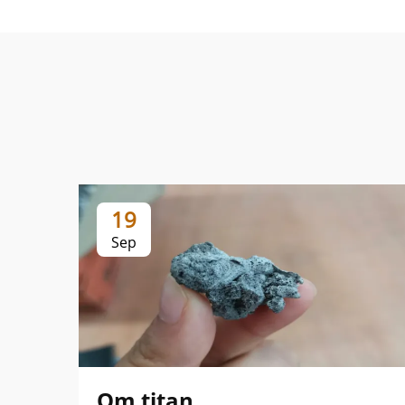
19
Sep
Om titan