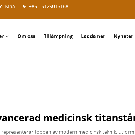
e, Kina
+86-15129015168
er
Om oss
Tillämpning
Ladda ner
Nyheter
vancerad medicinsk titanstå
representerar toppen av modern medicinsk teknik, utformad