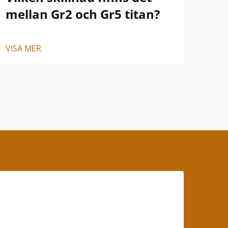
mellan Gr2 och Gr5 titan?
oc
VISA MER
VISA