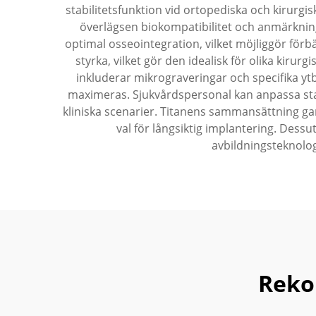
stabilitetsfunktion vid ortopediska och kirurgis
överlägsen biokompatibilitet och anmärkning
optimal osseointegration, vilket möjliggör för
styrka, vilket gör den idealisk för olika kiru
inkluderar mikrograveringar och specifika yt
maximeras. Sjukvårdspersonal kan anpassa staven
kliniska scenarier. Titanens sammansättning gara
val för långsiktig implantering. Dess
avbildningsteknolog
Reko