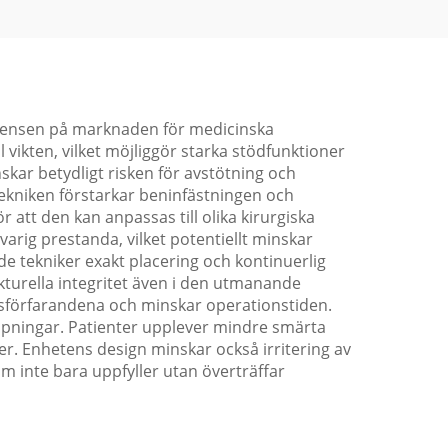
rrensen på marknaden för medicinska
 vikten, vilket möjliggör starka stödfunktioner
kar betydligt risken för avstötning och
stekniken förstarkar beninfästningen och
r att den kan anpassas till olika kirurgiska
arig prestanda, vilket potentiellt minskar
e tekniker exakt placering och kontinuerlig
kturella integritet även i den utmanande
onsförfarandena och minskar operationstiden.
lämpningar. Patienter upplever mindre smärta
er. Enhetens design minskar också irritering av
 inte bara uppfyller utan överträffar