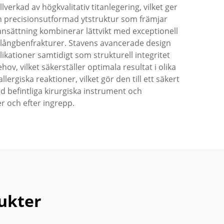
verkad av högkvalitativ titanlegering, vilket ger
en precisionsutformad ytstruktur som främjar
ansättning kombinerar lättvikt med exceptionell
 av långbenfrakturer. Stavens avancerade design
kationer samtidigt som strukturell integritet
v, vilket säkerställer optimala resultat i olika
rgiska reaktioner, vilket gör den till ett säkert
d befintliga kirurgiska instrument och
r och efter ingrepp.
ukter