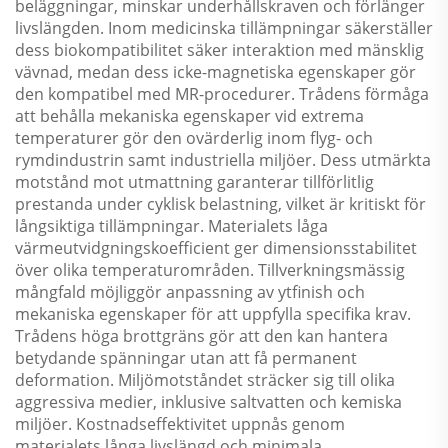
beläggningar, minskar underhållskraven och förlänger
livslängden. Inom medicinska tillämpningar säkerställer
dess biokompatibilitet säker interaktion med mänsklig
vävnad, medan dess icke-magnetiska egenskaper gör
den kompatibel med MR-procedurer. Trådens förmåga
att behålla mekaniska egenskaper vid extrema
temperaturer gör den ovärderlig inom flyg- och
rymdindustrin samt industriella miljöer. Dess utmärkta
motstånd mot utmattning garanterar tillförlitlig
prestanda under cyklisk belastning, vilket är kritiskt för
långsiktiga tillämpningar. Materialets låga
värmeutvidgningskoefficient ger dimensionsstabilitet
över olika temperaturområden. Tillverkningsmässig
mångfald möjliggör anpassning av ytfinish och
mekaniska egenskaper för att uppfylla specifika krav.
Trådens höga brottgräns gör att den kan hantera
betydande spänningar utan att få permanent
deformation. Miljömotståndet sträcker sig till olika
aggressiva medier, inklusive saltvatten och kemiska
miljöer. Kostnadseffektivitet uppnås genom
materialets långa livslängd och minimala