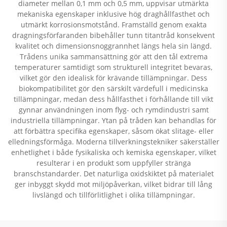
diameter mellan 0,1 mm och 0,5 mm, uppvisar utmärkta
mekaniska egenskaper inklusive hög draghållfasthet och
utmärkt korrosionsmotstånd. Framställd genom exakta
dragningsförfaranden bibehåller tunn titantråd konsekvent
kvalitet och dimensionsnoggrannhet längs hela sin längd.
Trådens unika sammansättning gör att den tål extrema
temperaturer samtidigt som strukturell integritet bevaras,
vilket gör den idealisk för krävande tillämpningar. Dess
biokompatibilitet gör den särskilt värdefull i medicinska
tillämpningar, medan dess hållfasthet i förhållande till vikt
gynnar användningen inom flyg- och rymdindustri samt
industriella tillämpningar. Ytan på tråden kan behandlas för
att förbättra specifika egenskaper, såsom ökat slitage- eller
elledningsförmåga. Moderna tillverkningstekniker säkerställer
enhetlighet i både fysikaliska och kemiska egenskaper, vilket
resulterar i en produkt som uppfyller stränga
branschstandarder. Det naturliga oxidskiktet på materialet
ger inbyggt skydd mot miljöpåverkan, vilket bidrar till lång
livslängd och tillförlitlighet i olika tillämpningar.