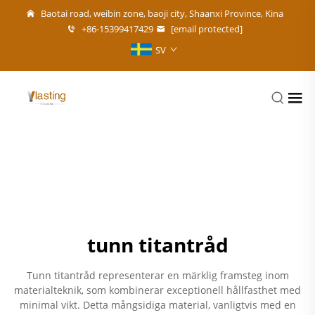
Baotai road, weibin zone, baoji city, Shaanxi Province, Kina
+86-15399417429
[email protected]
SV
tunn titantråd
Tunn titantråd representerar en märklig framsteg inom
materialteknik, som kombinerar exceptionell hållfasthet med
minimal vikt. Detta mångsidiga material, vanligtvis med en