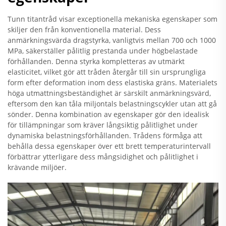
Tunn titantråd visar exceptionella mekaniska egenskaper som
skiljer den från konventionella material. Dess
anmärkningsvärda dragstyrka, vanligtvis mellan 700 och 1000
MPa, säkerställer pålitlig prestanda under högbelastade
förhållanden. Denna styrka kompletteras av utmärkt
elasticitet, vilket gör att tråden återgår till sin ursprungliga
form efter deformation inom dess elastiska gräns. Materialets
höga utmattningsbeständighet är särskilt anmärkningsvärd,
eftersom den kan tåla miljontals belastningscykler utan att gå
sönder. Denna kombination av egenskaper gör den idealisk
för tillämpningar som kräver långsiktig pålitlighet under
dynamiska belastningsförhållanden. Trådens förmåga att
behålla dessa egenskaper över ett brett temperaturintervall
förbättrar ytterligare dess mångsidighet och pålitlighet i
krävande miljöer.