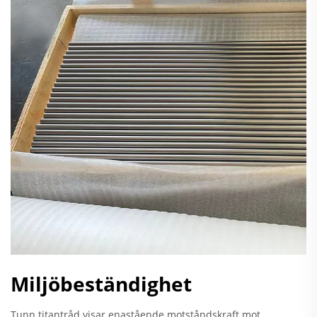
Miljöbeständighet
Tunn titantråd visar enastående motståndskraft mot