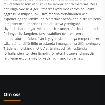
miljöfaktorer som vanligtvis försämrar andra material. Dess
naturliga oxidskikt ger utmärkt skydd mot korrosion i olika
aggressiva miljöer, inklusive marina förhållanden och
exponering för kemikalier. Materialet behåller sin strukturella
integritet och utseende utan att kräva ytterligare
skyddsbehandlingar, vilket minskar underhållskostnader och
förlänger livslängden. Dess stabilitet över extrema
temperaturområden, från kryogeniska till höga temperaturer,
säkerställer tillförlitlig prestanda i många olika tillämpningar.
Trådens motstånd mot UV-strålning och atmosfäriska
förhållanden gör den lämplig för utomhusanvändning där
långvarig exponering för väder och vind förväntas.
Om oss