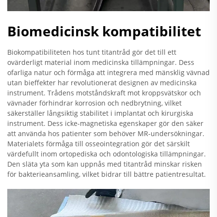
Biomedicinsk kompatibilitet
Biokompatibiliteten hos tunt titantråd gör det till ett
ovärderligt material inom medicinska tillämpningar. Dess
ofarliga natur och förmåga att integrera med mänsklig vävnad
utan bieffekter har revolutionerat designen av medicinska
instrument. Trådens motståndskraft mot kroppsvätskor och
vävnader förhindrar korrosion och nedbrytning, vilket
säkerställer långsiktig stabilitet i implantat och kirurgiska
instrument. Dess icke-magnetiska egenskaper gör den säker
att använda hos patienter som behöver MR-undersökningar.
Materialets förmåga till osseointegration gör det särskilt
värdefullt inom ortopediska och odontologiska tillämpningar.
Den släta yta som kan uppnås med titantråd minskar risken
för bakterieansamling, vilket bidrar till bättre patientresultat.