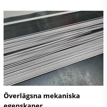
Överlägsna mekaniska
egenskaper