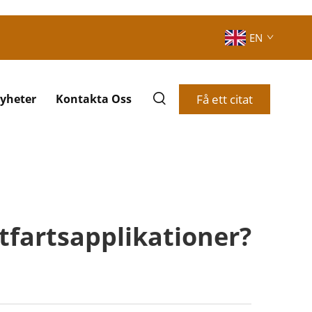
EN
Få ett citat
yheter
Kontakta Oss
tfartsapplikationer?