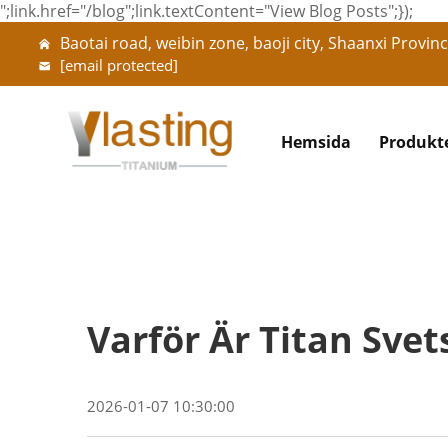
";link.href="/blog";link.textContent="View Blog Posts";});
Baotai road, weibin zone, baoji city, Shaanxi Provinc
[email protected]
Hemsida
Produkt
Varför Är Titan Sve
2026-01-07 10:30:00