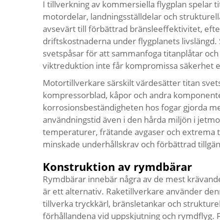
I tillverkning av kommersiella flygplan spelar ti
motordelar, landningsställdelar och strukturel
avsevärt till förbättrad bränsleeffektivitet, ef
driftskostnaderna under flygplanets livslängd. S
svetspåsar för att sammanfoga titanplåtar och 
viktreduktion inte får kompromissa säkerhet e
Motortillverkare särskilt värdesätter titan svet
kompressorblad, kåpor och andra komponenter
korrosionsbeständigheten hos fogar gjorda med
användningstid även i den hårda miljön i jetm
temperaturer, frätande avgaser och extrema try
minskade underhållskrav och förbättrad tillgäng
Konstruktion av rymdbärar
Rymdbärar innebär några av de mest krävande a
är ett alternativ. Raketillverkare använder de
tillverka tryckkärl, bränsletankar och strukt
förhållandena vid uppskjutning och rymdflyg