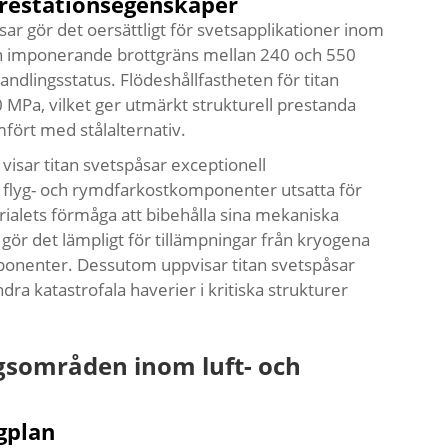
restationsegenskaper
r gör det oersättligt för svetsapplikationer inom
 en imponerande brottgräns mellan 240 och 550
dlingsstatus. Flödeshållfastheten för titan
0 MPa, vilket ger utmärkt strukturell prestanda
mfört med stålalternativ.
isar titan svetspåsar exceptionell
ör flyg- och rymdfarkostkomponenter utsatta för
rialets förmåga att bibehålla sina mekaniska
gör det lämpligt för tillämpningar från kryogena
onenter. Dessutom uppvisar titan svetspåsar
indra katastrofala haverier i kritiska strukturer
gsområden inom luft- och
gplan