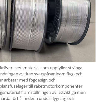
kräver svetsmaterial som uppfyller stränga
ändningen av titan svetspåsar inom flyg- och
rer arbetar med fogdesign och
gplansfuselager till raketmotorkomponenter
gsmaterial framställningen av lättviktiga men
 hårda förhållandena under flygning och