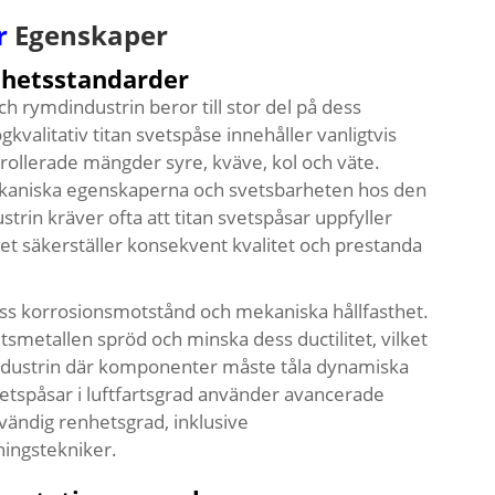
r
Egenskaper
hetsstandarder
ch rymdindustrin beror till stor del på dess
alitativ titan svetspåse innehåller vanligtvis
rollerade mängder syre, kväve, kol och väte.
kaniska egenskaperna och svetsbarheten hos den
strin kräver ofta att titan svetspåsar uppfyller
t säkerställer konsekvent kvalitet och prestanda
ess korrosionsmotstånd och mekaniska hållfasthet.
smetallen spröd och minska dess ductilitet, vilket
dindustrin där komponenter måste tåla dynamiska
svetspåsar i luftfartsgrad använder avancerade
vändig renhetsgrad, inklusive
ingstekniker.