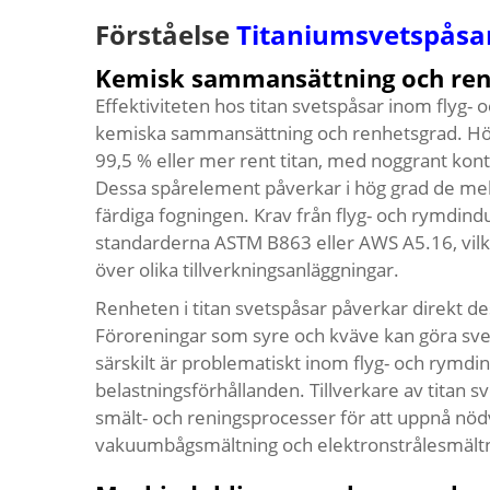
Förståelse
Titaniumsvetspåsa
Kemisk sammansättning och ren
Effektiviteten hos titan svetspåsar inom flyg- o
kemiska sammansättning och renhetsgrad. Högkv
99,5 % eller mer rent titan, med noggrant kont
Dessa spårelement påverkar i hög grad de me
färdiga fogningen. Krav från flyg- och rymdindu
standarderna ASTM B863 eller AWS A5.16, vilke
över olika tillverkningsanläggningar.
Renheten i titan svetspåsar påverkar direkt d
Föroreningar som syre och kväve kan göra svet
särskilt är problematiskt inom flyg- och rym
belastningsförhållanden. Tillverkare av titan 
smält- och reningsprocesser för att uppnå nöd
vakuumbågsmältning och elektronstrålesmältn