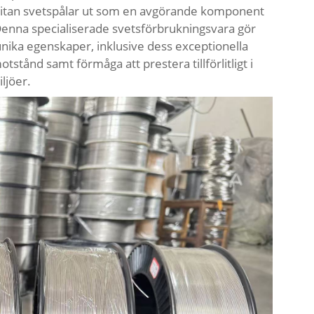
er titan svetspålar ut som en avgörande komponent
 Denna specialiserade svetsförbrukningsvara gör
s unika egenskaper, inklusive dess exceptionella
otstånd samt förmåga att prestera tillförlitligt i
ljöer.