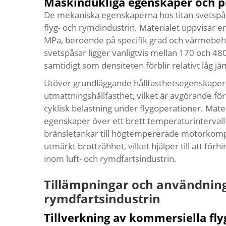
Maskindukliga egenskaper och p
De mekaniska egenskaperna hos titan svetspåsa
flyg- och rymdindustrin. Materialet uppvisar
MPa, beroende på specifik grad och värmebehan
svetspåsar ligger vanligtvis mellan 170 och 48
samtidigt som densiteten förblir relativt låg jä
Utöver grundläggande hållfasthetsegenskaper v
utmattningshållfasthet, vilket är avgörande f
cyklisk belastning under flygoperationer. Mate
egenskaper över ett brett temperaturintervall 
bränsletankar till högtempererade motorkomp
utmärkt brottzähhet, vilket hjälper till att förh
inom luft- och rymdfartsindustrin.
Tillämpningar och användnin
rymdfartsindustrin
Tillverkning av kommersiella fly