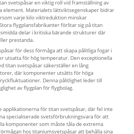
tan svetspåsar en viktig roll vid framställning av
la element. Materialets lättviktsegenskaper bidrar
tersom varje kilo viktreduktion minskar
tora flygplansfabrikanter förlitar sig på titan
smidda delar i kritiska bärande strukturer där
ller prestanda.
spåsar för dess förmåga att skapa pålitliga fogar i
 utsatta för hög temperatur. Den exceptionella
 titan svetspåsar säkerställer en lång
otorer, där komponenter utsätts för höga
ckfluktuationer. Denna pålitlighet leder till
lighet av flygplan för flygbolag.
pplikationerna för titan svetspåsar, där fel inte
nna specialiserade svetsförbrukningsvara för att
urella komponenter som måste tåla de extrema
. Förmågan hos
titaniumsvetspåsar
att behålla sina