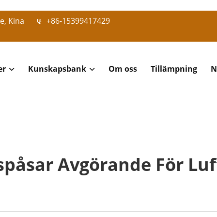
e, Kina
+86-15399417429
er
Kunskapsbank
Om oss
Tillämpning
N
tspåsar Avgörande För Luf