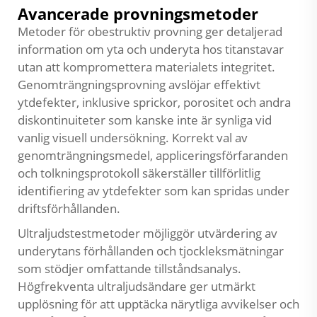
Avancerade provningsmetoder
Metoder för obestruktiv provning ger detaljerad
information om yta och underyta hos titanstavar
utan att kompromettera materialets integritet.
Genomträngningsprovning avslöjar effektivt
ytdefekter, inklusive sprickor, porositet och andra
diskontinuiteter som kanske inte är synliga vid
vanlig visuell undersökning. Korrekt val av
genomträngningsmedel, appliceringsförfaranden
och tolkningsprotokoll säkerställer tillförlitlig
identifiering av ytdefekter som kan spridas under
driftsförhållanden.
Ultraljudstestmetoder möjliggör utvärdering av
underytans förhållanden och tjockleksmätningar
som stödjer omfattande tillståndsanalys.
Högfrekventa ultraljudsändare ger utmärkt
upplösning för att upptäcka närytliga avvikelser och