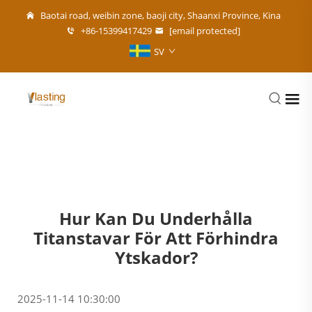
Baotai road, weibin zone, baoji city, Shaanxi Province, Kina
+86-15399417429
[email protected]
SV
Hur Kan Du Underhålla
Titanstavar För Att Förhindra
Ytskador?
2025-11-14 10:30:00