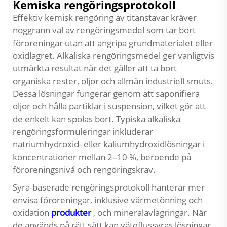
Kemiska rengöringsprotokoll
Effektiv kemisk rengöring av titanstavar kräver
noggrann val av rengöringsmedel som tar bort
föroreningar utan att angripa grundmaterialet eller
oxidlagret. Alkaliska rengöringsmedel ger vanligtvis
utmärkta resultat när det gäller att ta bort
organiska rester, oljor och allmän industriell smuts.
Dessa lösningar fungerar genom att saponifiera
oljor och hålla partiklar i suspension, vilket gör att
de enkelt kan spolas bort. Typiska alkaliska
rengöringsformuleringar inkluderar
natriumhydroxid- eller kaliumhydroxidlösningar i
koncentrationer mellan 2–10 %, beroende på
föroreningsnivå och rengöringskrav.
Syra-baserade rengöringsprotokoll hanterar mer
envisa föroreningar, inklusive värmetönning och
oxidation
produkter
, och mineralavlagringar. När
de används på rätt sätt kan väteflussyras lösningar