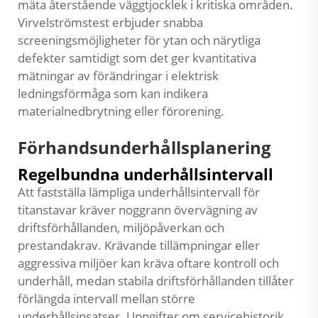
mäta återstående väggtjocklek i kritiska områden.
Virvelströmstest erbjuder snabba
screeningsmöjligheter för ytan och närytliga
defekter samtidigt som det ger kvantitativa
mätningar av förändringar i elektrisk
ledningsförmåga som kan indikera
materialnedbrytning eller förorening.
Förhandsunderhållsplanering
Regelbundna underhållsintervall
Att fastställa lämpliga underhållsintervall för
titanstavar kräver noggrann övervägning av
driftsförhållanden, miljöpåverkan och
prestandakrav. Krävande tillämpningar eller
aggressiva miljöer kan kräva oftare kontroll och
underhåll, medan stabila driftsförhållanden tillåter
förlängda intervall mellan större
underhållsinsatser. Uppgifter om servicehistorik,