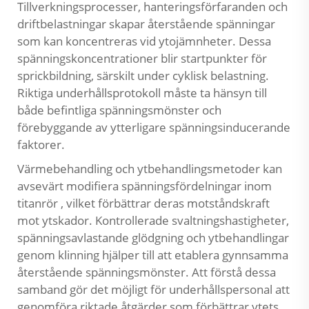
Tillverkningsprocesser, hanteringsförfaranden och
driftbelastningar skapar återstående spänningar
som kan koncentreras vid ytojämnheter. Dessa
spänningskoncentrationer blir startpunkter för
sprickbildning, särskilt under cyklisk belastning.
Riktiga underhållsprotokoll måste ta hänsyn till
både befintliga spänningsmönster och
förebyggande av ytterligare spänningsinducerande
faktorer.
Värmebehandling och ytbehandlingsmetoder kan
avsevärt modifiera spänningsfördelningar inom
titanrör
, vilket förbättrar deras motståndskraft
mot ytskador. Kontrollerade svaltningshastigheter,
spänningsavlastande glödgning och ytbehandlingar
genom klinning hjälper till att etablera gynnsamma
återstående spänningsmönster. Att förstå dessa
samband gör det möjligt för underhållspersonal att
genomföra riktade åtgärder som förbättrar ytets