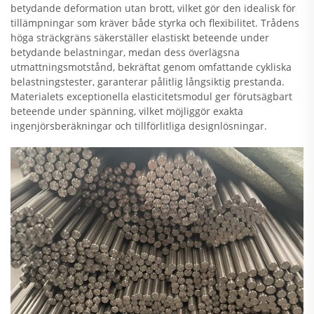
betydande deformation utan brott, vilket gör den idealisk för
tillämpningar som kräver både styrka och flexibilitet. Trådens
höga sträckgräns säkerställer elastiskt beteende under
betydande belastningar, medan dess överlägsna
utmattningsmotstånd, bekräftat genom omfattande cykliska
belastningstester, garanterar pålitlig långsiktig prestanda.
Materialets exceptionella elasticitetsmodul ger förutsägbart
beteende under spänning, vilket möjliggör exakta
ingenjörsberäkningar och tillförlitliga designlösningar.