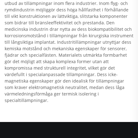
utbud av tillämpningar inom flera industrier. Inom flyg- och
rymdindustrin möjliggör dess höga hållfasthet i förhållande
till vikt konstruktionen av lättviktiga, slitstarka komponenter
som bidrar till bränsleeffektivitet och prestanda. Den
medicinska industrin drar nytta av dess biokompatibilitet och
korrosionsmotstånd i tillämpningar från kirurgiska instrument
till långsiktiga implantat. Industritillämpningar utnyttjar dess
kemiska motstånd och mekaniska egenskaper för sensorer,
fjädrar och specialfästen. Materialets utmärkta formbarhet
gör det möjligt att skapa komplexa former utan att
kompromissa med strukturell integritet, vilket gör det
värdefullt i specialanpassade tillämpningar. Dess icke-
magnetiska egenskaper gör den idealisk för tillämpningar
som kräver elektromagnetisk neutralitet, medan dess låga
värmeledningsförmåga ger termisk isolering i
specialtillämpningar.