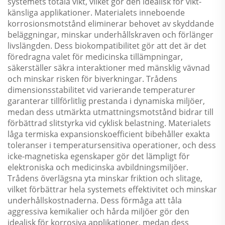
systemets totala vikt, vilket gör den idealisk för vikt-
känsliga applikationer. Materialets inneboende
korrosionsmotstånd eliminerar behovet av skyddande
beläggningar, minskar underhållskraven och förlänger
livslängden. Dess biokompatibilitet gör att det är det
föredragna valet för medicinska tillämpningar,
säkerställer säkra interaktioner med mänsklig vävnad
och minskar risken för biverkningar. Trådens
dimensionsstabilitet vid varierande temperaturer
garanterar tillförlitlig prestanda i dynamiska miljöer,
medan dess utmärkta utmattningsmotstånd bidrar till
förbättrad slitstyrka vid cyklisk belastning. Materialets
låga termiska expansionskoefficient bibehåller exakta
toleranser i temperatursensitiva operationer, och dess
icke-magnetiska egenskaper gör det lämpligt för
elektroniska och medicinska avbildningsmiljöer.
Trådens överlägsna yta minskar friktion och slitage,
vilket förbättrar hela systemets effektivitet och minskar
underhållskostnaderna. Dess förmåga att tåla
aggressiva kemikalier och hårda miljöer gör den
idealisk för korrosiva applikationer, medan dess