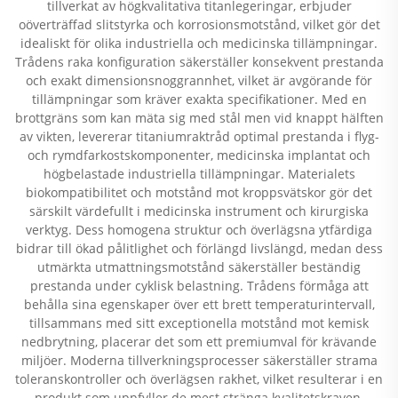
tillverkat av högkvalitativa titanlegeringar, erbjuder
oöverträffad slitstyrka och korrosionsmotstånd, vilket gör det
idealiskt för olika industriella och medicinska tillämpningar.
Trådens raka konfiguration säkerställer konsekvent prestanda
och exakt dimensionsnoggrannhet, vilket är avgörande för
tillämpningar som kräver exakta specifikationer. Med en
brottgräns som kan mäta sig med stål men vid knappt hälften
av vikten, levererar titaniumraktråd optimal prestanda i flyg-
och rymdfarkostskomponenter, medicinska implantat och
högbelastade industriella tillämpningar. Materialets
biokompatibilitet och motstånd mot kroppsvätskor gör det
särskilt värdefullt i medicinska instrument och kirurgiska
verktyg. Dess homogena struktur och överlägsna ytfärdiga
bidrar till ökad pålitlighet och förlängd livslängd, medan dess
utmärkta utmattningsmotstånd säkerställer beständig
prestanda under cyklisk belastning. Trådens förmåga att
behålla sina egenskaper över ett brett temperaturintervall,
tillsammans med sitt exceptionella motstånd mot kemisk
nedbrytning, placerar det som ett premiumval för krävande
miljöer. Moderna tillverkningsprocesser säkerställer strama
toleranskontroller och överlägsen rakhet, vilket resulterar i en
produkt som uppfyller de mest stränga kvalitetskraven.