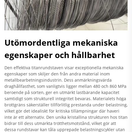
Utömordentliga mekaniska
egenskaper och hållbarhet
Den effektiva titanrundstaven visar exceptionella mekaniska
egenskaper som skiljer den från andra material inom
metallbearbetningsindustrin. Dess anmärkningsvärda
draghållfasthet, som vanligtvis ligger mellan 480 och 860 MPa
beroende på sorten, ger en utmärkt lastbärande kapacitet
samtidigt som strukturell integritet bevaras. Materialets höga
brottgräns säkerställer tillförlitlig prestanda under belastning,
vilket gör det idealiskt för kritiska tillämpningar där haveri
inte är ett alternativ. Den unika kristallina strukturen hos titan
bidrar till dess utmärkta trötthetsmotstånd, vilket gör att
dessa rundstavar kan tåla upprepade belastningscykler utan