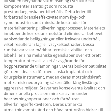
till vikt en betydande viktminskning i strukturella
komponenter samtidigt som robusta
prestandaegenskaper bibehålls. Detta leder till
förbättrad bränsleeffektivitet inom flyg- och
rymdindustrin samt minskade kostnader för
materialhantering i tillverkningsprocesser. Materialets
inneboende korrosionsmotstånd eliminerar behovet
av skyddande beläggningar eller frekvent underhåll,
vilket resulterar i lägre livscykelkostnader. Dessa
rundstavar visar märkbar termisk stabilitet och
bibehåller sina mekaniska egenskaper över ett brett
temperaturintervall, vilket är avgörande för
högpresterande tillämpningar. Deras biokompatibilitet
gör dem idealiska för medicinska implantat och
kirurgiska instrument, medan deras motståndskraft
mot kemisk nedbrytning säkerställer lång livslängd i
aggressiva miljöer. Stavarnas konsekventa kvalitet och
dimensionella precision minskar svinn under
bearbetningsoperationer och förbättrar
tillverkningseffektiviteten. Deras utmärkta
utmattningsmotstånd och höga brottgräns bidrar till