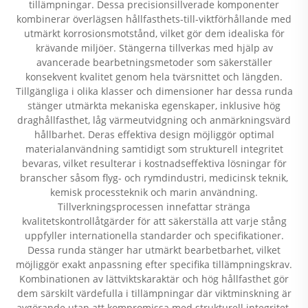
tillämpningar. Dessa precisionsillverade komponenter
kombinerar överlägsen hållfasthets-till-viktförhållande med
utmärkt korrosionsmotstånd, vilket gör dem idealiska för
krävande miljöer. Stängerna tillverkas med hjälp av
avancerade bearbetningsmetoder som säkerställer
konsekvent kvalitet genom hela tvärsnittet och längden.
Tillgängliga i olika klasser och dimensioner har dessa runda
stänger utmärkta mekaniska egenskaper, inklusive hög
draghållfasthet, låg värmeutvidgning och anmärkningsvärd
hållbarhet. Deras effektiva design möjliggör optimal
materialanvändning samtidigt som strukturell integritet
bevaras, vilket resulterar i kostnadseffektiva lösningar för
branscher såsom flyg- och rymdindustri, medicinsk teknik,
kemisk processteknik och marin användning.
Tillverkningsprocessen innefattar stränga
kvalitetskontrollåtgärder för att säkerställa att varje stång
uppfyller internationella standarder och specifikationer.
Dessa runda stänger har utmärkt bearbetbarhet, vilket
möjliggör exakt anpassning efter specifika tillämpningskrav.
Kombinationen av lättviktskaraktär och hög hållfasthet gör
dem särskilt värdefulla i tillämpningar där viktminskning är
avgörande utan att kompromissa med strukturell integritet.