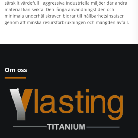
särskilt värdefull i aggressiva industriella miljöer där andra
material kan svikta. Den långa användningstiden och
minimala underhållskraven bidrar till hållbarhetsinsatser
genom att minska resursförbrukningen och mängden avfall.
Om oss