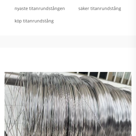
nyaste titanrundstången
säker titanrundstång
köp titanrundstång