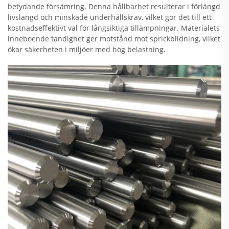
betydande försämring. Denna hållbarhet resulterar i förlängd
livslängd och minskade underhållskrav, vilket gör det till ett
kostnadseffektivt val för långsiktiga tillämpningar. Materialets
inneboende tandighet ger motstånd mot sprickbildning, vilket
ökar säkerheten i miljöer med hög belastning.