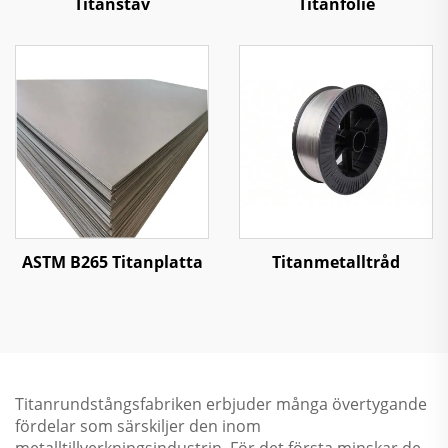
Titanstav
Titanfolie
ASTM B265 Titanplatta
Titanmetalltråd
Titanrundstångsfabriken erbjuder många övertygande
fördelar som särskiljer den inom
metalltillverkningsindustrin. För det första minskar de