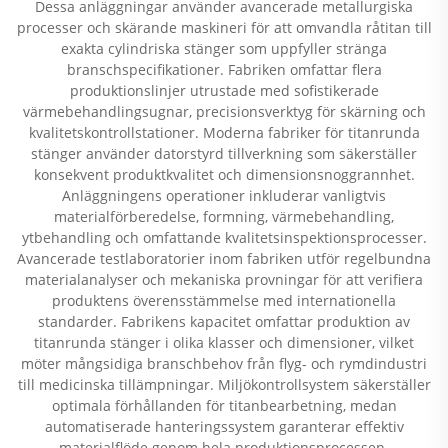
Dessa anläggningar använder avancerade metallurgiska
processer och skärande maskineri för att omvandla råtitan till
exakta cylindriska stänger som uppfyller stränga
branschspecifikationer. Fabriken omfattar flera
produktionslinjer utrustade med sofistikerade
värmebehandlingsugnar, precisionsverktyg för skärning och
kvalitetskontrollstationer. Moderna fabriker för titanrunda
stänger använder datorstyrd tillverkning som säkerställer
konsekvent produktkvalitet och dimensionsnoggrannhet.
Anläggningens operationer inkluderar vanligtvis
materialförberedelse, formning, värmebehandling,
ytbehandling och omfattande kvalitetsinspektionsprocesser.
Avancerade testlaboratorier inom fabriken utför regelbundna
materialanalyser och mekaniska provningar för att verifiera
produktens överensstämmelse med internationella
standarder. Fabrikens kapacitet omfattar produktion av
titanrunda stänger i olika klasser och dimensioner, vilket
möter mångsidiga branschbehov från flyg- och rymdindustri
till medicinska tillämpningar. Miljökontrollsystem säkerställer
optimala förhållanden för titanbearbetning, medan
automatiserade hanteringssystem garanterar effektiv
materialflöde genom hela produktionsprocessen.