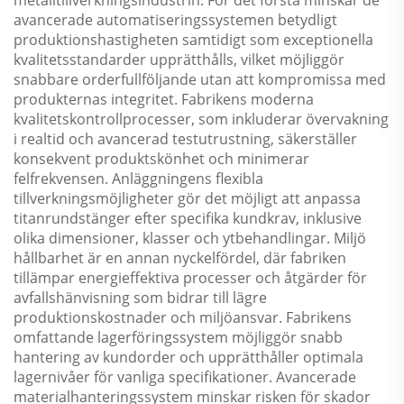
avancerade automatiseringssystemen betydligt
produktionshastigheten samtidigt som exceptionella
kvalitetsstandarder upprätthålls, vilket möjliggör
snabbare orderfullföljande utan att kompromissa med
produkternas integritet. Fabrikens moderna
kvalitetskontrollprocesser, som inkluderar övervakning
i realtid och avancerad testutrustning, säkerställer
konsekvent produktskönhet och minimerar
felfrekvensen. Anläggningens flexibla
tillverkningsmöjligheter gör det möjligt att anpassa
titanrundstänger efter specifika kundkrav, inklusive
olika dimensioner, klasser och ytbehandlingar. Miljö
hållbarhet är en annan nyckelfördel, där fabriken
tillämpar energieffektiva processer och åtgärder för
avfallshänvisning som bidrar till lägre
produktionskostnader och miljöansvar. Fabrikens
omfattande lagerföringssystem möjliggör snabb
hantering av kundorder och upprätthåller optimala
lagernivåer för vanliga specifikationer. Avancerade
materialhanteringssystem minskar risken för skador