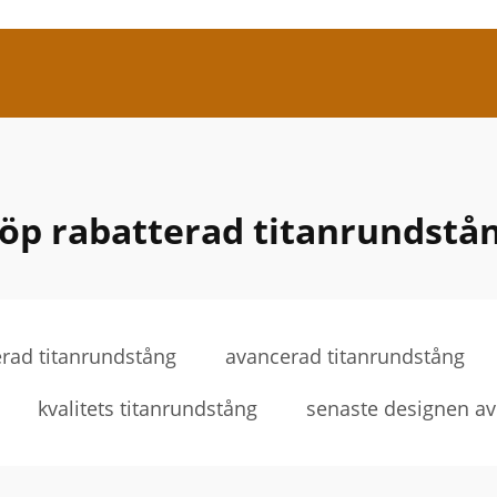
öp rabatterad titanrundstå
erad titanrundstång
avancerad titanrundstång
kvalitets titanrundstång
senaste designen av