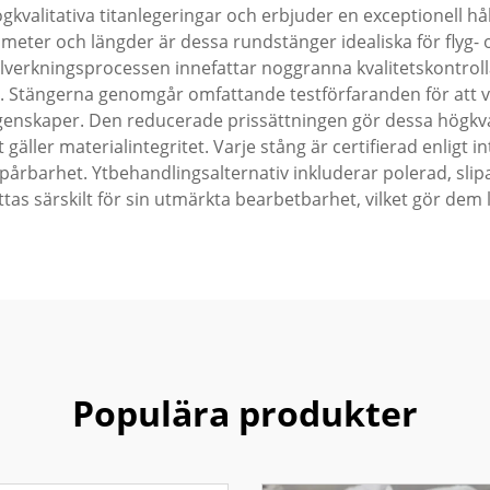
gkvalitativa titanlegeringar och erbjuder en exceptionell håll
iameter och längder är dessa rundstänger idealiska för flyg-
lverkningsprocessen innefattar noggranna kvalitetskontrollå
. Stängerna genomgår omfattande testförfaranden för att ve
genskaper. Den reducerade prissättningen gör dessa högkvali
gäller materialintegritet. Varje stång är certifierad enligt
årbarhet. Ytbehandlingsalternativ inkluderar polerad, slipad
as särskilt för sin utmärkta bearbetbarhet, vilket gör dem l
Populära produkter