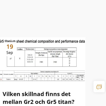
19
1
Sep
Se
Vilken skillnad finns det
Sk
mellan Gr2 och Gr5 titan?
oc