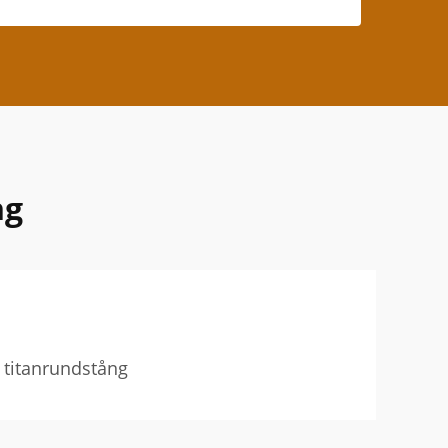
ng
 titanrundstång