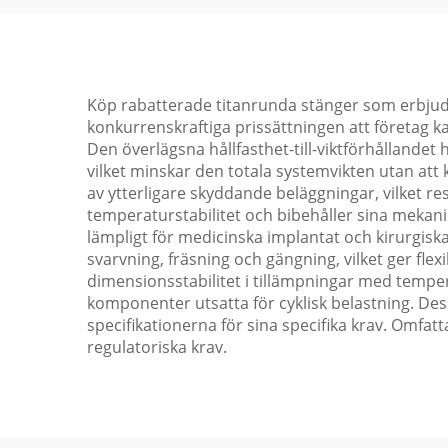
Köp rabatterade titanrunda stänger som erbjuder
konkurrenskraftiga prissättningen att företag kan 
Den överlägsna hållfasthet-till-viktförhållande
vilket minskar den totala systemvikten utan at
av ytterligare skyddande beläggningar, vilket re
temperaturstabilitet och bibehåller sina mekanis
lämpligt för medicinska implantat och kirurgisk
svarvning, fräsning och gängning, vilket ger flex
dimensionsstabilitet i tillämpningar med tempe
komponenter utsatta för cyklisk belastning. Dess
specifikationerna för sina specifika krav. Omfat
regulatoriska krav.