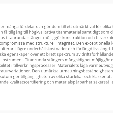
 många fördelar och gör dem till ett utmärkt val för olika t
få tillgång till högkvalitativa titanmaterial samtidigt som de
t hos titanrunda stänger möjliggör konstruktion och tillverk
t kompromissa med strukturell integritet. Den exceptionell
sulterar i lägre underhållskostnader och förlängd livslängd
ka egenskaper över ett brett spektrum av driftsförhållanden
a instrument. Titanrunda stängers mångsidighet möjliggör o
ibilitet i tillverkningsprocesser. Materialets låga värmeutvid
raturvariationer. Den utmärkta utmattningsbeständigheten 
utom gör tillgängligheten av olika storlekar och klasser at
tande kvalitetscertifiering och materialspårbarhet säkerstä