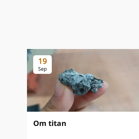
19
Sep
Om titan