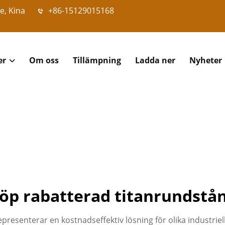
e, Kina
+86-15129015168
er
Om oss
Tillämpning
Ladda ner
Nyheter
öp rabatterad titanrundstå
resenterar en kostnadseffektiv lösning för olika industriel