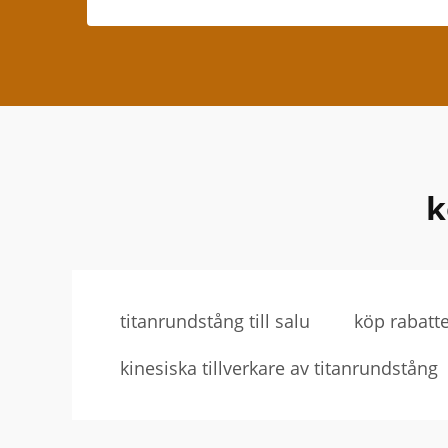
k
titanrundstång till salu
köp rabatt
kinesiska tillverkare av titanrundstång