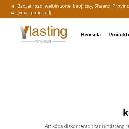
Baotai road, weibin zone, baoji city, Shaanxi Provinc
[email protected]
Hemsida
Produkt
k
Att köpa diskonterad titanrundstång rep