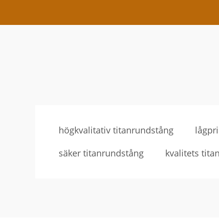
högkvalitativ titanrundstång
lågpr
säker titanrundstång
kvalitets tit