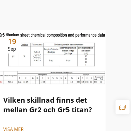
19
1
Sep
Se
Vilken skillnad finns det
Sk
mellan Gr2 och Gr5 titan?
oc
VISA MER
VISA