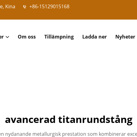
e, Kina
+86-15129015168
er
Om oss
Tillämpning
Ladda ner
Nyheter
avancerad titanrundstång
n nydanande metallurgisk prestation som kombinerar excepti