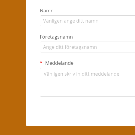
Namn
Företagsnamn
Meddelande