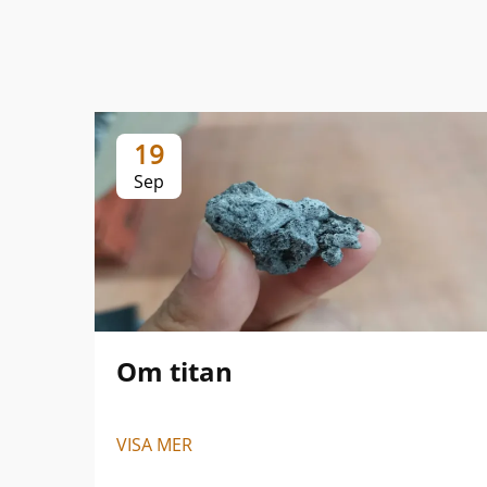
19
Sep
Om titan
VISA MER