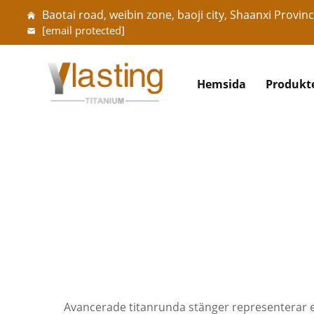
Baotai road, weibin zone, baoji city, Shaanxi Provinc
[email protected]
Hemsida
Produkt
Avancerade titanrunda stänger representerar e