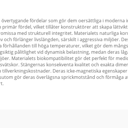
övertygande fördelar som gör dem oersättliga i moderna in
 en primär fördel, vilket tillåter konstruktörer att skapa lät
omissa med strukturell integritet. Materialets naturliga k
och förlänger livslängden, särskilt i aggressiva miljöer. 
a förhållanden till höga temperaturer, vilket gör dem mångsi
siktig pålitlighet vid dynamisk belastning, medan deras lå
öer. Materialets biokompatibilitet gör det perfekt för medic
ätskor. Stängernas konsekventa kvalitet och exakta dimens
 tillverkningskostnader. Deras icke-magnetiska egenskaper 
sutom gör deras överlägsna sprickmotstånd och förmåga att
t.