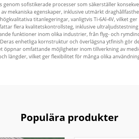
s genom sofistikerade processer som säkerställer konsekven
s av mekaniska egenskaper, inklusive utmärkt draghållfasth
gkvalitativa titanlegeringar, vanligtvis Ti-6Al-4V, vilket ge
ar flera kvalitetskontrollsteg, inklusive ultraljudstestning 
nde funktioner inom olika industrier, från flyg- och rymdin
Deras enhetliga kornstruktur och överlägsna ytfinish gör de
öppnar omfattande möjligheter inom tillverkning av medici
ch längder, vilket ger flexibilitet för många olika användn
Populära produkter