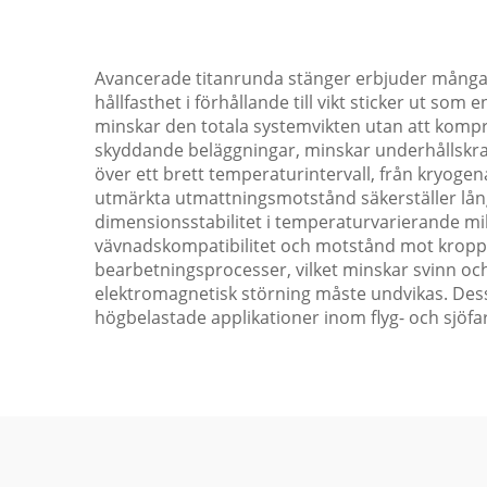
Avancerade titanrunda stänger erbjuder många 
hållfasthet i förhållande till vikt sticker ut som
minskar den totala systemvikten utan att kompr
skyddande beläggningar, minskar underhållskrav 
över ett brett temperaturintervall, från kryogen
utmärkta utmattningsmotstånd säkerställer lång
dimensionsstabilitet i temperaturvarierande milj
vävnadskompatibilitet och motstånd mot kroppsv
bearbetningsprocesser, vilket minskar svinn och
elektromagnetisk störning måste undvikas. Des
högbelastade applikationer inom flyg- och sjöfar