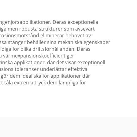
genjörsapplikationer. Deras exceptionella
tviktiga men robusta strukturer som avsevärt
orrosionsmotstånd eliminerar behovet av
Dessa stänger behåller sina mekaniska egenskaper
diga för olika driftsförhållanden. Deras
ga värmexpansionskoefficient ger
inska applikationer, där det visar exceptionell
ions toleranser underlättar effektiva
gör dem idealiska för applikationer där
 tåla extrema tryck dem lämpliga för