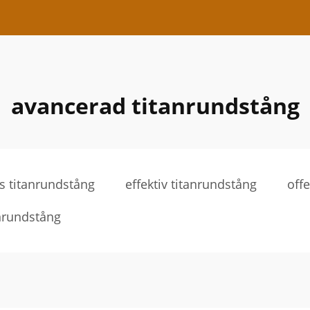
avancerad titanrundstång
is titanrundstång
effektiv titanrundstång
off
anrundstång