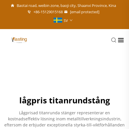
Baotai road, weibin zone, baoji city, Shaanxi Province, Kina
+86-15129015168
[email protected]
SV
lågpris titanrundstång
Lågprisad titanrunda stänger representerar en
kostnadseffektiv lösning inom metalltillverkningsindustrin,
eftersom de erbjuder exceptionella styrka-till-viktförhållanden