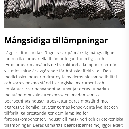
Mångsidiga tillämpningar
Lågpris titanrunda stänger visar på märklig mångsidighet
inom olika industriella tillämpningar. Inom flyg- och
rymdindustrin används de i strukturella komponenter där
viktminskning är avgörande för bränsleeffektivitet. Den
medicinska industrin drar nytta av deras biokompatibilitet
och korrosionsmotstånd i kirurgiska instrument och
implanter. Marinanvändning utnyttjar deras utmärkta
motstånd mot saltvattenkorrosion, medan kemisk
bearbetningsindustri uppskattar deras motstånd mot
aggressiva kemikalier. Stängernas konsekventa kvalitet och
tillförlitliga prestanda gör dem lämpliga för
fordonskomponenter, industriell maskineri och arkitektoniska
tillämpningar. Deras utmärkta bearbetbarhet möjliggör exakt