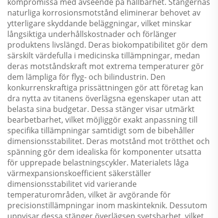
kompromissa med avseende på hållbarhet. Stängernas
naturliga korrosionsmotstånd eliminerar behovet av
ytterligare skyddande beläggningar, vilket minskar
långsiktiga underhållskostnader och förlänger
produktens livslängd. Deras biokompatibilitet gör dem
särskilt värdefulla i medicinska tillämpningar, medan
deras motståndskraft mot extrema temperaturer gör
dem lämpliga för flyg- och bilindustrin. Den
konkurrenskraftiga prissättningen gör att företag kan
dra nytta av titanens överlägsna egenskaper utan att
belasta sina budgetar. Dessa stänger visar utmärkt
bearbetbarhet, vilket möjliggör exakt anpassning till
specifika tillämpningar samtidigt som de bibehåller
dimensionsstabilitet. Deras motstånd mot trötthet och
spänning gör dem idealiska för komponenter utsatta
för upprepade belastningscykler. Materialets låga
värmexpansionskoefficient säkerställer
dimensionsstabilitet vid varierande
temperaturområden, vilket är avgörande för
precisionstillämpningar inom maskinteknik. Dessutom
uppvisar dessa stänger överlägsen svetsbarhet, vilket