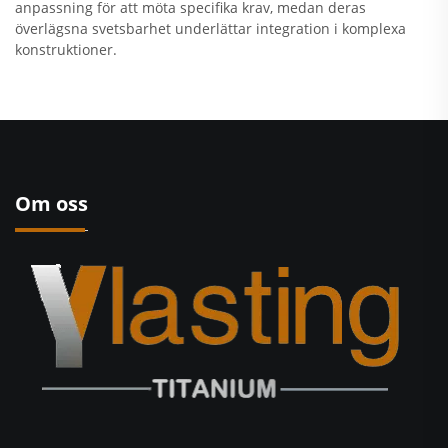
anpassning för att möta specifika krav, medan deras
överlägsna svetsbarhet underlättar integration i komplexa
konstruktioner.
Om oss