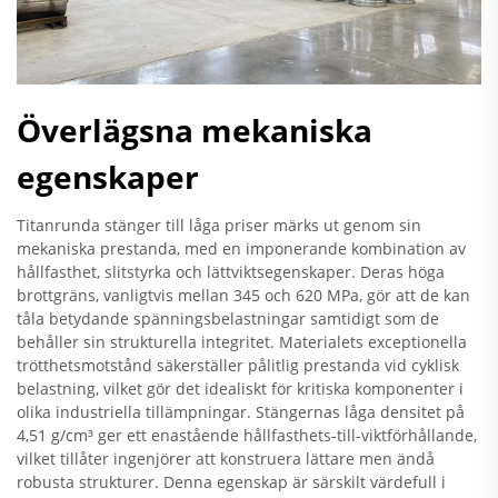
Överlägsna mekaniska
egenskaper
Titanrunda stänger till låga priser märks ut genom sin
mekaniska prestanda, med en imponerande kombination av
hållfasthet, slitstyrka och lättviktsegenskaper. Deras höga
brottgräns, vanligtvis mellan 345 och 620 MPa, gör att de kan
tåla betydande spänningsbelastningar samtidigt som de
behåller sin strukturella integritet. Materialets exceptionella
trötthetsmotstånd säkerställer pålitlig prestanda vid cyklisk
belastning, vilket gör det idealiskt för kritiska komponenter i
olika industriella tillämpningar. Stängernas låga densitet på
4,51 g/cm³ ger ett enastående hållfasthets-till-viktförhållande,
vilket tillåter ingenjörer att konstruera lättare men ändå
robusta strukturer. Denna egenskap är särskilt värdefull i