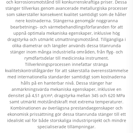
och korrosionsmotstånd till konkurrenskraftiga priser. Dessa
stänger tillverkas genom avancerade metallurgiska processer
som säkerställer konsekvent kvalitet samtidigt som de håller
nere kostnaderna. Stängerna genomgår noggranna
bearbetnings- och värmebehandlingsförfaranden för att
uppnå optimala mekaniska egenskaper, inklusive hög
dragstyrka och utmärkt utmattningsmotstånd. Tillgängliga i
olika diametrar och längder används dessa titanrunda
stänger inom många industriella områden, från flyg- och
rymdfartsdelar till medicinska instrument.
Tillverkningsprocessen innefattar stränga
kvalitetskontrollåtgärder för att säkerställa överensstämmelse
med internationella standarder samtidigt som kostnaderna
hålls på en hanterbar nivå. Dessa stänger har
anmärkningsvärda mekaniska egenskaper, inklusive en
densitet på 4,51 g/cm³, dragstyrka mellan 345 och 620 MPa
samt utmärkt motståndskraft mot extrema temperaturer.
Kombinationen av överlägsna prestandaegenskaper och
ekonomisk prissättning gör dessa titanrunda stänger till ett
idealiskt val för både storskaliga industriprojekt och mindre
specialiserade tillämpningar.