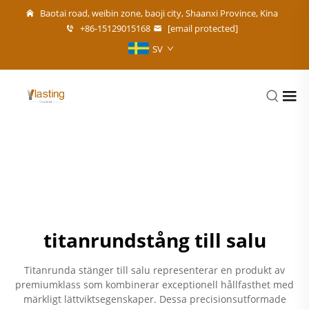
Baotai road, weibin zone, baoji city, Shaanxi Province, Kina
+86-15129015168
[email protected]
SV
titanrundstång till salu
Titanrunda stänger till salu representerar en produkt av
premiumklass som kombinerar exceptionell hållfasthet med
märkligt lättviktsegenskaper. Dessa precisionsutformade