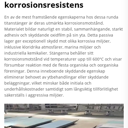
korrosionsresistens
En av de mest framstående egenskaperna hos dessa runda
titanstänger är deras utmärkta korrosionsmotstånd.
Materialet bildar naturligt en stabil, sammanhängande, starkt
adhesiv och skyddande oxidfilm på sin yta. Detta passiva
lager ger exceptionell skydd mot olika korrosiva miljöer,
inklusive kloridrika atmosfärer, marina miljöer och
industriella kemikalier. Stängerna behåller sitt
korrosionsmotstånd vid temperaturer upp till 600°C och visar
försumbar reaktion med de flesta organiska och oorganiska
föreningar. Denna inneboende skyddande egenskap
eliminerar behovet av ytbehandlingar eller skyddande
beläggningar, vilket minskar både initiala och
underhållskostnader samtidigt som långsiktig tillförlitlighet
säkerställs i aggressiva miljöer.