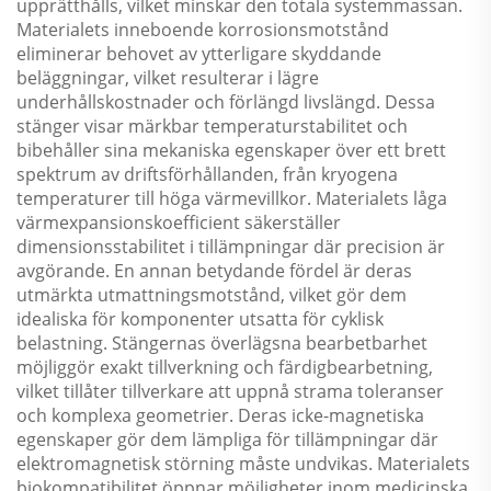
upprätthålls, vilket minskar den totala systemmassan.
Materialets inneboende korrosionsmotstånd
eliminerar behovet av ytterligare skyddande
beläggningar, vilket resulterar i lägre
underhållskostnader och förlängd livslängd. Dessa
stänger visar märkbar temperaturstabilitet och
bibehåller sina mekaniska egenskaper över ett brett
spektrum av driftsförhållanden, från kryogena
temperaturer till höga värmevillkor. Materialets låga
värmexpansionskoefficient säkerställer
dimensionsstabilitet i tillämpningar där precision är
avgörande. En annan betydande fördel är deras
utmärkta utmattningsmotstånd, vilket gör dem
idealiska för komponenter utsatta för cyklisk
belastning. Stängernas överlägsna bearbetbarhet
möjliggör exakt tillverkning och färdigbearbetning,
vilket tillåter tillverkare att uppnå strama toleranser
och komplexa geometrier. Deras icke-magnetiska
egenskaper gör dem lämpliga för tillämpningar där
elektromagnetisk störning måste undvikas. Materialets
biokompatibilitet öppnar möjligheter inom medicinska