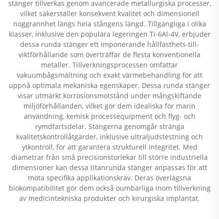
stänger tillverkas genom avancerade metallurgiska processer,
vilket säkerställer konsekvent kvalitet och dimensionell
noggrannhet längs hela stångens längd. Tillgängliga i olika
klasser, inklusive den populära legeringen Ti-6Al-4V, erbjuder
dessa runda stänger ett imponerande hållfasthets-till-
viktförhållande som överträffar de flesta konventionella
metaller. Tillverkningsprocessen omfattar
vakuumbågsmältning och exakt värmebehandling för att
uppnå optimala mekaniska egenskaper. Dessa runda stänger
visar utmärkt korrosionsmotstånd under mångskiftande
miljöförhållanden, vilket gör dem idealiska för marin
användning, kemisk processequipment och flyg- och
rymdfartsdelar. Stängerna genomgår stränga
kvalitetskontrollåtgärder, inklusive ultraljudstestning och
ytkontroll, för att garantera strukturell integritet. Med
diametrar från små precisionstorlekar till större industriella
dimensioner kan dessa titanrunda stänger anpassas för att
möta specifika applikationskrav. Deras överlägsna
biokompatibilitet gör dem också oumbärliga inom tillverkning
av medicintekniska produkter och kirurgiska implantat.