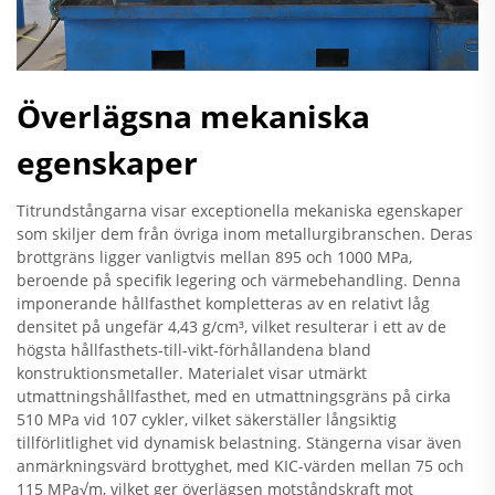
Överlägsna mekaniska
egenskaper
Titrundstångarna visar exceptionella mekaniska egenskaper
som skiljer dem från övriga inom metallurgibranschen. Deras
brottgräns ligger vanligtvis mellan 895 och 1000 MPa,
beroende på specifik legering och värmebehandling. Denna
imponerande hållfasthet kompletteras av en relativt låg
densitet på ungefär 4,43 g/cm³, vilket resulterar i ett av de
högsta hållfasthets-till-vikt-förhållandena bland
konstruktionsmetaller. Materialet visar utmärkt
utmattningshållfasthet, med en utmattningsgräns på cirka
510 MPa vid 107 cykler, vilket säkerställer långsiktig
tillförlitlighet vid dynamisk belastning. Stängerna visar även
anmärkningsvärd brottyghet, med KIC-värden mellan 75 och
115 MPa√m, vilket ger överlägsen motståndskraft mot