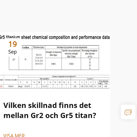
19
1
Sep
Se
Vilken skillnad finns det
Sk
mellan Gr2 och Gr5 titan?
oc
VISA MER
VISA