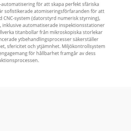
utomatisering för att skapa perfekt sfäriska
år sofistikerade atomiseringsförfaranden för att
d CNC-system (datorstyrd numerisk styrning),
, inklusive automatiserade inspektionsstationer
illverka titanbollar från mikroskopiska storlekar
Avancerade ytbehandlingsprocesser säkerställer
, sfericitet och ytjämnhet. Miljökontrollsystem
s engagemang för hållbarhet framgår av dess
duktionsprocessen.