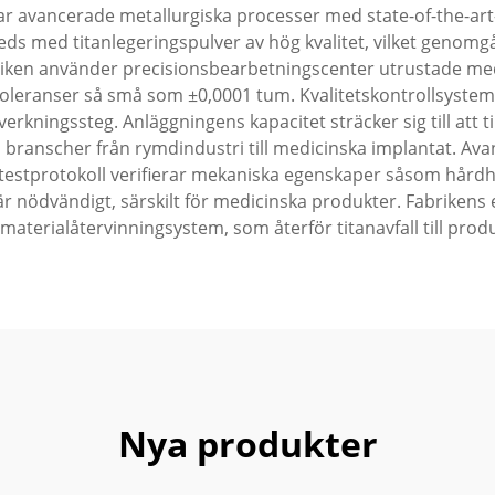
r avancerade metallurgiska processer med state-of-the-art-a
eds med titanlegeringspulver av hög kvalitet, vilket genomg
riken använder precisionsbearbetningscenter utrustade me
 toleranser så små som ±0,0001 tum. Kvalitetskontrollsystem
erkningssteg. Anläggningens kapacitet sträcker sig till att t
till branscher från rymdindustri till medicinska implantat. 
estprotokoll verifierar mekaniska egenskaper såsom hårdhet
r nödvändigt, särskilt för medicinska produkter. Fabriken
materialåtervinningsystem, som återför titanavfall till pro
Nya produkter