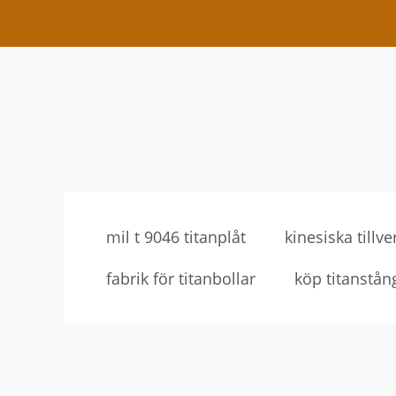
mil t 9046 titanplåt
kinesiska tillve
fabrik för titanbollar
köp titanstån