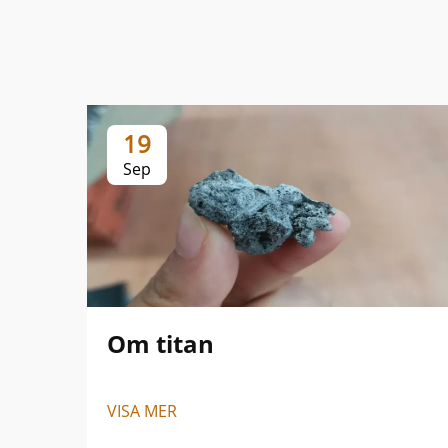
19
Sep
Om titan
VISA MER