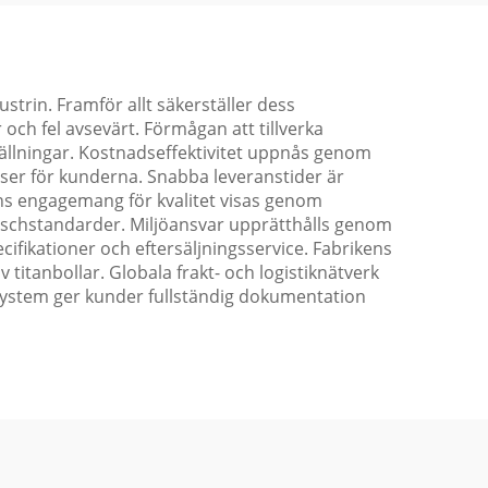
trin. Framför allt säkerställer dess
och fel avsevärt. Förmågan att tillverka
eställningar. Kostnadseffektivitet uppnås genom
iser för kunderna. Snabba leveranstider är
ens engagemang för kvalitet visas genom
branschstandarder. Miljöansvar upprätthålls genom
ifikationer och eftersäljningsservice. Fabrikens
 titanbollar. Globala frakt- och logistiknätverk
tssystem ger kunder fullständig dokumentation