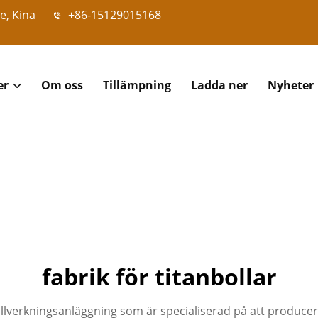
e, Kina
+86-15129015168
er
Om oss
Tillämpning
Ladda ner
Nyheter
fabrik för titanbollar
llverkningsanläggning som är specialiserad på att producera h