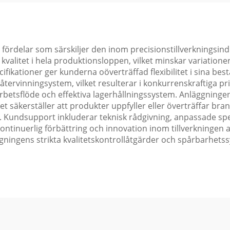
ördelar som särskiljer den inom precisionstillverkningsindus
litet i hela produktionsloppen, vilket minskar variationer 
ecifikationer ger kunderna oöverträffad flexibilitet i sina b
ervinningsystem, vilket resulterar i konkurrenskraftiga pr
arbetsflöde och effektiva lagerhållningssystem. Anläggning
ket säkerställer att produkter uppfyller eller överträffar 
 Kundsupport inkluderar teknisk rådgivning, anpassade spec
ontinuerlig förbättring och innovation inom tillverkningen av
läggningens strikta kvalitetskontrollåtgärder och spårbarhe