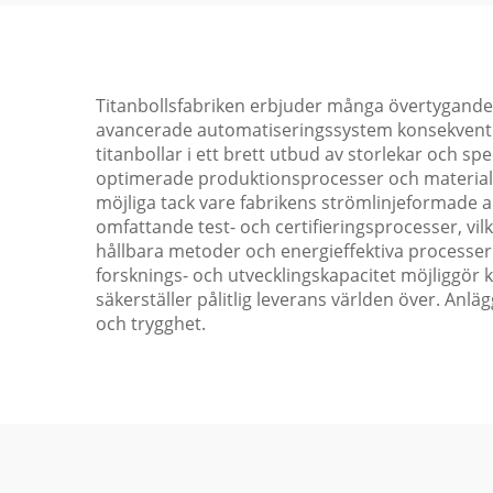
Titanbollsfabriken erbjuder många övertygande f
avancerade automatiseringssystem konsekvent kva
titanbollar i ett brett utbud av storlekar och sp
optimerade produktionsprocesser och materialåt
möjliga tack vare fabrikens strömlinjeformade 
omfattande test- och certifieringsprocesser, vil
hållbara metoder och energieffektiva processer.
forsknings- och utvecklingskapacitet möjliggör k
säkerställer pålitlig leverans världen över. An
och trygghet.