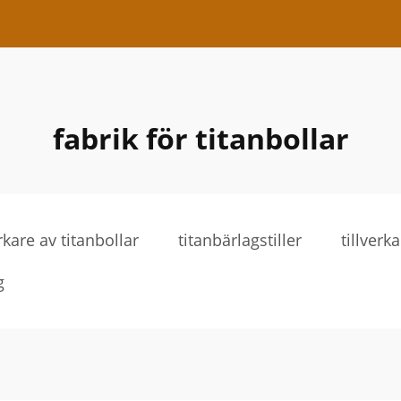
fabrik för titanbollar
rkare av titanbollar
titanbärlagstiller
tillverk
g