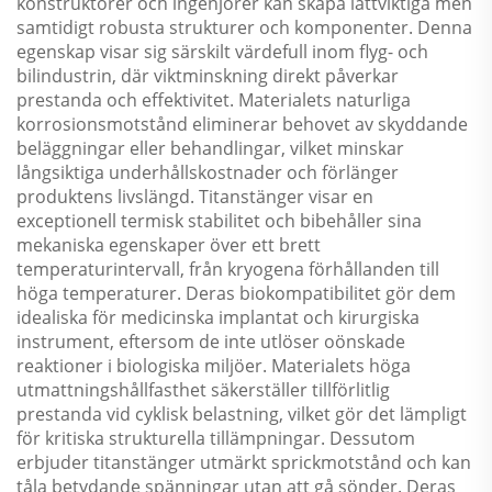
konstruktörer och ingenjörer kan skapa lättviktiga men
samtidigt robusta strukturer och komponenter. Denna
egenskap visar sig särskilt värdefull inom flyg- och
bilindustrin, där viktminskning direkt påverkar
prestanda och effektivitet. Materialets naturliga
korrosionsmotstånd eliminerar behovet av skyddande
beläggningar eller behandlingar, vilket minskar
långsiktiga underhållskostnader och förlänger
produktens livslängd. Titanstänger visar en
exceptionell termisk stabilitet och bibehåller sina
mekaniska egenskaper över ett brett
temperaturintervall, från kryogena förhållanden till
höga temperaturer. Deras biokompatibilitet gör dem
idealiska för medicinska implantat och kirurgiska
instrument, eftersom de inte utlöser oönskade
reaktioner i biologiska miljöer. Materialets höga
utmattningshållfasthet säkerställer tillförlitlig
prestanda vid cyklisk belastning, vilket gör det lämpligt
för kritiska strukturella tillämpningar. Dessutom
erbjuder titanstänger utmärkt sprickmotstånd och kan
tåla betydande spänningar utan att gå sönder. Deras