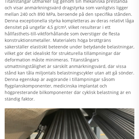
Titanstångar utmärker sig genom sin mekaniska prestanda
och visar anmärkningsvärd dragstyrka som vanligtvis ligger
mellan 240 och 890 MPa, beroende på den specifika stånden.
Denna exceptionella styrka kompletteras av deras relativt låga
densitet på ungefär 4,5 g/cm³, vilket resulterar i ett
hållfasthets-till-viktförhållande som överstiger de flesta
konstruktionsmetaller. Materialets höga brottgräns
säkerställer elastiskt beteende under betydande belastningar,
vilket gör det idealiskt för strukturella tillämpningar där
deformation måste minimeras. Titanstångars
utmattningstålighet är särskilt anmärkningsvärd, där vissa
stånd kan tåla miljontals belastningscykler utan att gå sönder.
Denna egenskap är avgörande i tillämpningar såsom
flygplanskomponenter, medicinska implantat och
högpresterande bilkomponenter där cyklisk belastning är en
ständig faktor.