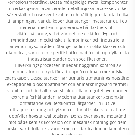
korrosionsmotstånd. Dessa mångsidiga metallkomponenter
tillverkas genom avancerade metallurgiska processer, vilket
säkerställer konsekvent kvalitet och pålitlig prestanda i olika
tillämpningar. När du köper titanstänger investerar du i ett
material med en imponerande hållfasthets-till-
viktförhållande, vilket gör det idealiskt för flyg- och
rymdindustri, medicinska tillämpningar och industriella
användningsområden. Stängerna finns i olika klasser och
diametrar, var och en specifikt utformad för att uppfylla olika
industristandarder och specifikationer.
Tillverkningsprocessen innebär noggrann kontroll av
temperatur och tryck för att uppnå optimala mekaniska
egenskaper. Dessa stänger har utmärkt utmattningsmotstånd,
exceptionell biokompatibilitet och anmärkningsvärd termisk
stabilitet och behåller sin strukturella integritet även under
extrema förhållanden. Moderna titanstänger genomgår
omfattande kvalitetskontroll åtgärder, inklusive
ultraljudstestning och ytkontroll, för att säkerställa att de
uppfyller högsta kvalitetskrav. Deras överlägsna motstånd
mot både kemisk korrosion och mekanisk nötning gör dem
särskilt värdefulla i krävande miljöer där traditionella material
kan misslyckas.