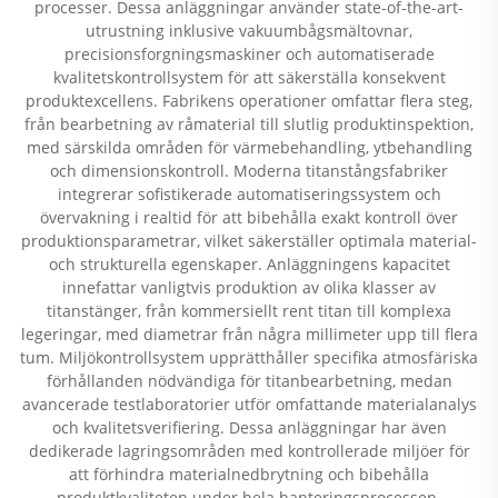
processer. Dessa anläggningar använder state-of-the-art-
utrustning inklusive vakuumbågsmältovnar,
precisionsforgningsmaskiner och automatiserade
kvalitetskontrollsystem för att säkerställa konsekvent
produktexcellens. Fabrikens operationer omfattar flera steg,
från bearbetning av råmaterial till slutlig produktinspektion,
med särskilda områden för värmebehandling, ytbehandling
och dimensionskontroll. Moderna titanstångsfabriker
integrerar sofistikerade automatiseringssystem och
övervakning i realtid för att bibehålla exakt kontroll över
produktionsparametrar, vilket säkerställer optimala material-
och strukturella egenskaper. Anläggningens kapacitet
innefattar vanligtvis produktion av olika klasser av
titanstänger, från kommersiellt rent titan till komplexa
legeringar, med diametrar från några millimeter upp till flera
tum. Miljökontrollsystem upprätthåller specifika atmosfäriska
förhållanden nödvändiga för titanbearbetning, medan
avancerade testlaboratorier utför omfattande materialanalys
och kvalitetsverifiering. Dessa anläggningar har även
dedikerade lagringsområden med kontrollerade miljöer för
att förhindra materialnedbrytning och bibehålla
produktkvaliteten under hela hanteringsprocessen.