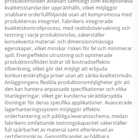
produktionstiden avsevärt samtidigt som exceptionella
kvalitetsstandarder upprätthålls, vilket möjliggör
snabbare orderfullföljande utan att kompromissa med
produkternas integritet. Fabrikens integrerade
kvalitetskontrollprocess, med realtidsövervakning och
testning i varje produktionsfas, säkerställer
konsekventa material- och dimensionsmässiga
egenskaper, vilket minskar risken för fel och minimerar
spill. Energieffektiv utrustning och optimerade
produktionsflöden bidrar till kostnadseffektiv
tillverkning, vilket gör det möjligt att erbjuda
konkurrenskraftiga priser utan att sänka kvalitetsnivån.
Anläggningens flexibla produktionsmöjligheter gör att
den kan hantera anpassade specifikationer och olika
titanlegeringar, vilket ger kunderna skräddarsydda
lösningar för deras specifika applikationer. Avancerade
lagerhanteringssystem möjliggör effektiv
orderhantering och pålitliga leveransschema, medan
fabrikens omfattande testningskapacitet säkerställer
full spårbarhet av material samt efterlevnad av
certifieringskrav. Genomförandet av hållbara