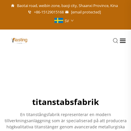
Baotai road, weibin zone, baoji city, Shaanxi Province, Kina
+86-15129015168
[email protected]
SV
titanstabsfabrik
En titanstångsfabrik representerar en modern
tillverkningsanläggning som är specialiserad på att producera
högkvalitativa titanstänger genom avancerade metallurgiska