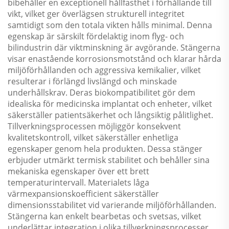
bibehåller en exceptionell hållfasthet i förhållande till
vikt, vilket ger överlägsen strukturell integritet
samtidigt som den totala vikten hålls minimal. Denna
egenskap är särskilt fördelaktig inom flyg- och
bilindustrin där viktminskning är avgörande. Stängerna
visar enastående korrosionsmotstånd och klarar hårda
miljöförhållanden och aggressiva kemikalier, vilket
resulterar i förlängd livslängd och minskade
underhållskrav. Deras biokompatibilitet gör dem
idealiska för medicinska implantat och enheter, vilket
säkerställer patientsäkerhet och långsiktig pålitlighet.
Tillverkningsprocessen möjliggör konsekvent
kvalitetskontroll, vilket säkerställer enhetliga
egenskaper genom hela produkten. Dessa stänger
erbjuder utmärkt termisk stabilitet och behåller sina
mekaniska egenskaper över ett brett
temperaturintervall. Materialets låga
värmexpansionskoefficient säkerställer
dimensionsstabilitet vid varierande miljöförhållanden.
Stängerna kan enkelt bearbetas och svetsas, vilket
underlättar integration i olika tillverkningsprocesser.