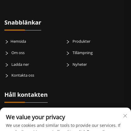
Snabblänkar
Hemsida
Produkter
Om oss
Tillämpning
Ladda ner
Nyheter
Kontakta oss
Håll kontakten
Baotai road, weibin zone, baoji city, Shaanxi Province, Kina
We value your privacy
+86-15129015168
We use cookies and similar tools to provide our services. If