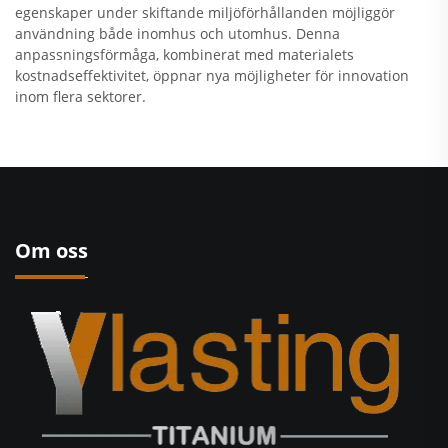
egenskaper under skiftande miljöförhållanden möjliggör
användning både inomhus och utomhus. Denna
anpassningsförmåga, kombinerat med materialets
kostnadseffektivitet, öppnar nya möjligheter för innovation
inom flera sektorer.
Om oss