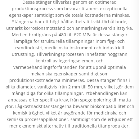
Dessa stänger tillverkas genom en optimerad
produktionsprocess som bevarar titanens exceptionella
egenskaper samtidigt som de totala kostnaderna minskas.
Stängerna har ett högt hållfasthets-till-vikt-förhållande,
utmärkt korrosionsmotstånd och anmärkningsvärd slitstyrka.
Med en brottgräns på 480 till 620 MPa är dessa stänger
lämpliga för strukturella tillämpningar inom flyg- och
rymdindustri, medicinska instrument och industriell
utrustning. Tillverkningsprocessen innefattar noggrann
kontroll av legeringselement och
värmebehandlingsförfaranden för att uppnå optimala
mekaniska egenskaper samtidigt som
produktionskostnaderna minimeras. Dessa stänger finns i
olika diameter, vanligtvis från 2 mm till 50 mm, vilket gör dem
mångsidiga för olika tillämpningar. Ytbehandlingen kan
anpassas efter specifika krav, från spegelpolering till matta
ytor. Lågkostnadstitanstängerna bevarar biokompatibilitet och
kemisk tröghet, vilket är avgörande för medicinska och
kemiska processapplikationer, samtidigt som de erbjuder ett
mer ekonomiskt alternativ till traditionella titanprodukter.