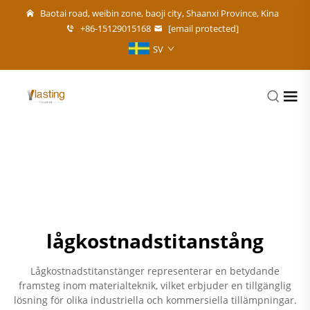
Baotai road, weibin zone, baoji city, Shaanxi Province, Kina
+86-15129015168
[email protected]
SV
lågkostnadstitanstång
Lågkostnadstitanstänger representerar en betydande
framsteg inom materialteknik, vilket erbjuder en tillgänglig
lösning för olika industriella och kommersiella tillämpningar.