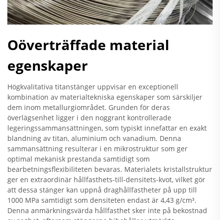
Oöverträffade material
egenskaper
Högkvalitativa titanstänger uppvisar en exceptionell
kombination av materialtekniska egenskaper som särskiljer
dem inom metallurgiområdet. Grunden för deras
överlägsenhet ligger i den noggrant kontrollerade
legeringssammansättningen, som typiskt innefattar en exakt
blandning av titan, aluminium och vanadium. Denna
sammansättning resulterar i en mikrostruktur som ger
optimal mekanisk prestanda samtidigt som
bearbetningsflexibiliteten bevaras. Materialets kristallstruktur
ger en extraordinär hållfasthets-till-densitets-kvot, vilket gör
att dessa stänger kan uppnå draghållfastheter på upp till
1000 MPa samtidigt som densiteten endast är 4,43 g/cm³.
Denna anmärkningsvärda hållfasthet sker inte på bekostnad