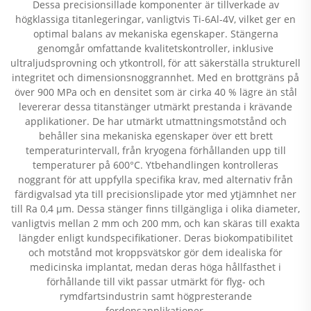
Dessa precisionsillade komponenter är tillverkade av
högklassiga titanlegeringar, vanligtvis Ti-6Al-4V, vilket ger en
optimal balans av mekaniska egenskaper. Stängerna
genomgår omfattande kvalitetskontroller, inklusive
ultraljudsprovning och ytkontroll, för att säkerställa strukturell
integritet och dimensionsnoggrannhet. Med en brottgräns på
över 900 MPa och en densitet som är cirka 40 % lägre än stål
levererar dessa titanstänger utmärkt prestanda i krävande
applikationer. De har utmärkt utmattningsmotstånd och
behåller sina mekaniska egenskaper över ett brett
temperaturintervall, från kryogena förhållanden upp till
temperaturer på 600°C. Ytbehandlingen kontrolleras
noggrant för att uppfylla specifika krav, med alternativ från
färdigvalsad yta till precisionslipade ytor med ytjämnhet ner
till Ra 0,4 μm. Dessa stänger finns tillgängliga i olika diameter,
vanligtvis mellan 2 mm och 200 mm, och kan skäras till exakta
längder enligt kundspecifikationer. Deras biokompatibilitet
och motstånd mot kroppsvätskor gör dem idealiska för
medicinska implantat, medan deras höga hållfasthet i
förhållande till vikt passar utmärkt för flyg- och
rymdfartsindustrin samt högpresterande
fordonsapplikationer.