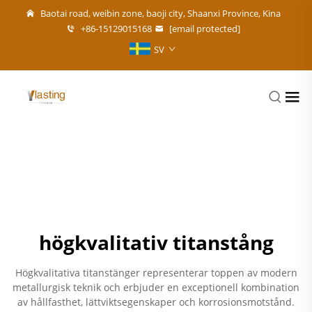
Baotai road, weibin zone, baoji city, Shaanxi Province, Kina
+86-15129015168
[email protected]
SV
högkvalitativ titanstång
Högkvalitativa titanstänger representerar toppen av modern
metallurgisk teknik och erbjuder en exceptionell kombination
av hållfasthet, lättviktsegenskaper och korrosionsmotstånd.