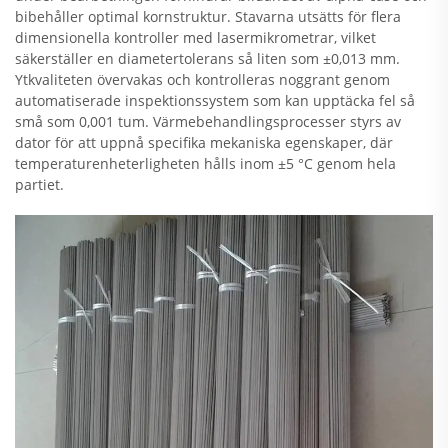
bibehåller optimal kornstruktur. Stavarna utsätts för flera
dimensionella kontroller med laser­mikrometrar, vilket
säkerställer en diameter­tolerans så liten som ±0,013 mm.
Ytkvaliteten övervakas och kontrolleras noggrant genom
automatiserade inspektions­system som kan upptäcka fel så
små som 0,001 tum. Värmebehandlings­processer styrs av
dator för att uppnå specifika mekaniska egenskaper, där
temperatur­enheterligheten hålls inom ±5 °C genom hela
partiet.