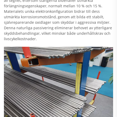
av seghet, eftersom stängerna bibehåller utmärkta
förlängningsegenskaper, normalt mellan 10 % och 15 %.
Materialets unika elektronkonfiguration bidrar till dess
utmärkta korrosionsmotstånd, genom att bilda ett stabilt,
självreparerande oxidlager som skyddar i aggressiva miljöer.
Denna naturliga passivering eliminerar behovet av ytterligare
skyddsbehandlingar, vilket minskar både underhållskrav och
livscykelkostnader.