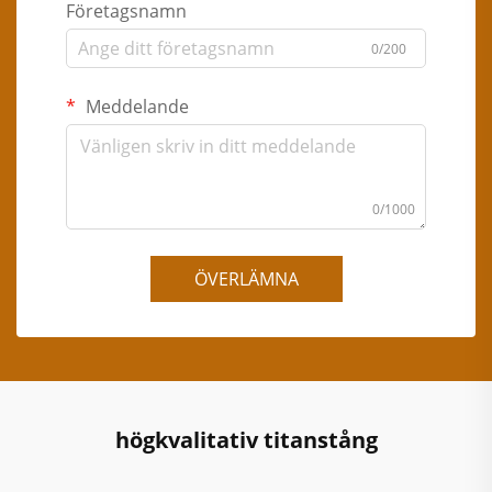
Företagsnamn
0/200
Meddelande
0/1000
ÖVERLÄMNA
högkvalitativ titanstång