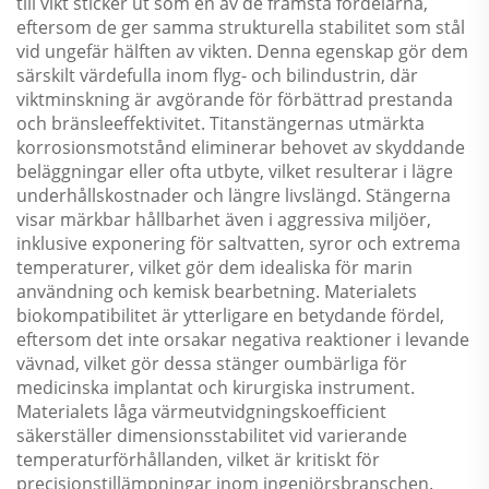
till vikt sticker ut som en av de främsta fördelarna,
eftersom de ger samma strukturella stabilitet som stål
vid ungefär hälften av vikten. Denna egenskap gör dem
särskilt värdefulla inom flyg- och bilindustrin, där
viktminskning är avgörande för förbättrad prestanda
och bränsleeffektivitet. Titanstängernas utmärkta
korrosionsmotstånd eliminerar behovet av skyddande
beläggningar eller ofta utbyte, vilket resulterar i lägre
underhållskostnader och längre livslängd. Stängerna
visar märkbar hållbarhet även i aggressiva miljöer,
inklusive exponering för saltvatten, syror och extrema
temperaturer, vilket gör dem idealiska för marin
användning och kemisk bearbetning. Materialets
biokompatibilitet är ytterligare en betydande fördel,
eftersom det inte orsakar negativa reaktioner i levande
vävnad, vilket gör dessa stänger oumbärliga för
medicinska implantat och kirurgiska instrument.
Materialets låga värmeutvidgningskoefficient
säkerställer dimensionsstabilitet vid varierande
temperaturförhållanden, vilket är kritiskt för
precisionstillämpningar inom ingenjörsbranschen.