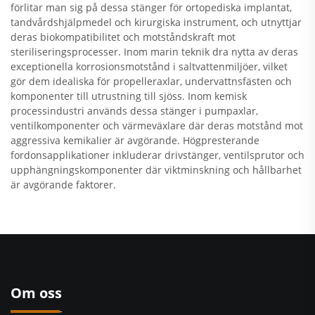
förlitar man sig på dessa stänger för ortopediska implantat,
tandvårdshjälpmedel och kirurgiska instrument, och utnyttjar
deras biokompatibilitet och motståndskraft mot
steriliseringsprocesser. Inom marin teknik dra nytta av deras
exceptionella korrosionsmotstånd i saltvattenmiljöer, vilket
gör dem idealiska för propelleraxlar, undervattnsfästen och
komponenter till utrustning till sjöss. Inom kemisk
processindustri används dessa stänger i pumpaxlar,
ventilkomponenter och värmeväxlare där deras motstånd mot
aggressiva kemikalier är avgörande. Högpresterande
fordonsapplikationer inkluderar drivstänger, ventilsprutor och
upphängningskomponenter där viktminskning och hållbarhet
är avgörande faktorer.
Om oss