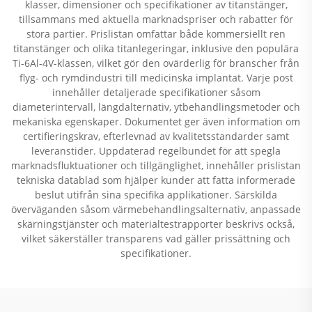
klasser, dimensioner och specifikationer av titanstänger,
tillsammans med aktuella marknadspriser och rabatter för
stora partier. Prislistan omfattar både kommersiellt ren
titanstänger och olika titanlegeringar, inklusive den populära
Ti-6Al-4V-klassen, vilket gör den ovärderlig för branscher från
flyg- och rymdindustri till medicinska implantat. Varje post
innehåller detaljerade specifikationer såsom
diameterintervall, längdalternativ, ytbehandlingsmetoder och
mekaniska egenskaper. Dokumentet ger även information om
certifieringskrav, efterlevnad av kvalitetsstandarder samt
leveranstider. Uppdaterad regelbundet för att spegla
marknadsfluktuationer och tillgänglighet, innehåller prislistan
tekniska datablad som hjälper kunder att fatta informerade
beslut utifrån sina specifika applikationer. Särskilda
överväganden såsom värmebehandlingsalternativ, anpassade
skärningstjänster och materialtestrapporter beskrivs också,
vilket säkerställer transparens vad gäller prissättning och
specifikationer.