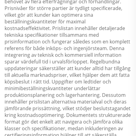
behovet av flera efterfrågningar och förhandlingar.
Prisnivåer för större partier är tydligt specificerade,
vilket gör att kunder kan optimera sina
beställningskvantiteter för maximal
kostnadseffektivitet. Prislistan innehåller detaljerade
tekniska specifikationer tillsammans med
prisinformation och fungerar således som en komplett
referens för både inköps- och ingenjörsteam. Denna
integrering av teknisk och kommersiell information
sparar värdefull tid i urvalsförloppet. Regelbundna
uppdateringar säkerställer att kunder alltid har tillgång
till aktuella marknadspriser, vilket hjälper dem att fatta
köpsbeslut i rätt tid. Uppgifter om ledtider och
minimibeställningskvantiteter underlättar
produktionsplanering och lagerhantering. Dessutom
innehåller prislistan alternativa materialval och deras
jämförande prissättning, vilket stödjer beslutstagandet
kring kostnadsoptimering. Dokumentets strukturerade
format gör det enkelt att navigera och jämföra olika
klasser och specifikationer, medan inkluderingen av
certifieringsinformation hjälper till att säkerställa