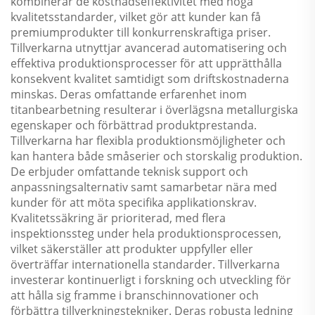
kombinerar de kostnadseffektivitet med höga
kvalitetsstandarder, vilket gör att kunder kan få
premiumprodukter till konkurrenskraftiga priser.
Tillverkarna utnyttjar avancerad automatisering och
effektiva produktionsprocesser för att upprätthålla
konsekvent kvalitet samtidigt som driftskostnaderna
minskas. Deras omfattande erfarenhet inom
titanbearbetning resulterar i överlägsna metallurgiska
egenskaper och förbättrad produktprestanda.
Tillverkarna har flexibla produktionsmöjligheter och
kan hantera både småserier och storskalig produktion.
De erbjuder omfattande teknisk support och
anpassningsalternativ samt samarbetar nära med
kunder för att möta specifika applikationskrav.
Kvalitetssäkring är prioriterad, med flera
inspektionssteg under hela produktionsprocessen,
vilket säkerställer att produkter uppfyller eller
överträffar internationella standarder. Tillverkarna
investerar kontinuerligt i forskning och utveckling för
att hålla sig framme i branschinnovationer och
förbättra tillverkningstekniker. Deras robusta ledning