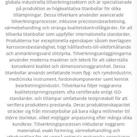
globala industriella tillverkningssektorn och är specialiserade
på produktion av högkvalitativa titanbollar för olika
tillämpningar. Dessa tillverkare använder avancerade
tillverkningsprocesser, inklusive precisionsbearbetning,
värmebehandling och stränga kvalitetskontrollåtgärder, för att
tillverka titanbollar som uppfyller internationella standarder.
Produkterna har exceptionella egenskaper såsom överlägsen
korrosionsbeständighet, högt hållfasthets-till-viktförhållande
och anmärkningsvärd slitstyrka. Tillverkningsanläggningarna
använder moderna maskiner och teknik för att säkerställa
konsekvent kvalitet och dimensionsnoggrannhet. Dessa
titanbollar används omfattande inom flyg- och rymdindustrin,
medicinska instrument, fordonskomponenter samt kemisk
bearbetningsindustri. Tillverkarna följer noggranna
kvalitetsstyrningssystem, ofta certifierade enligt ISO-
standarder, och tillämpar omfattande testprotokoll för att
verifiera produktens prestanda. Deras produktionskapacitet
sträcker sig från miniatyrbollar på bara några millimeter till
större storlekar, vilket möjliggör anpassning efter många olika
kundkrav. Tillverkningsprocessen inkluderar noggrann
materialval, exakt formning, värmebehandling och
ytbehandling för att uppnå optimala mekaniska egenskaper