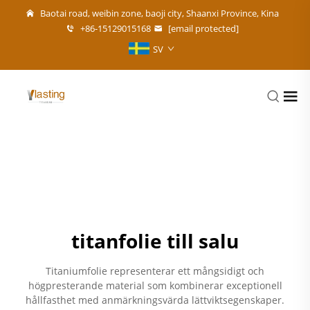
Baotai road, weibin zone, baoji city, Shaanxi Province, Kina
+86-15129015168
[email protected]
SV
titanfolie till salu
Titaniumfolie representerar ett mångsidigt och
högpresterande material som kombinerar exceptionell
hållfasthet med anmärkningsvärda lättviktsegenskaper.