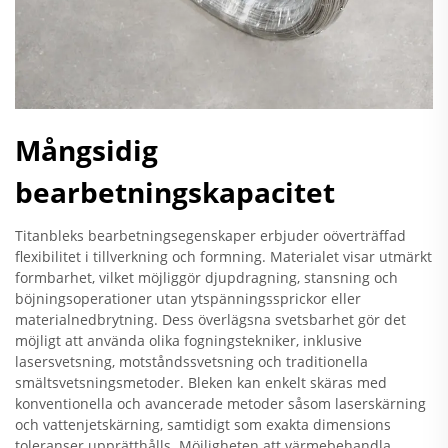
Mångsidig
bearbetningskapacitet
Titanbleks bearbetningsegenskaper erbjuder oöverträffad
flexibilitet i tillverkning och formning. Materialet visar utmärkt
formbarhet, vilket möjliggör djupdragning, stansning och
böjningsoperationer utan ytspänningssprickor eller
materialnedbrytning. Dess överlägsna svetsbarhet gör det
möjligt att använda olika fogningstekniker, inklusive
lasersvetsning, motståndssvetsning och traditionella
smältsvetsningsmetoder. Bleken kan enkelt skäras med
konventionella och avancerade metoder såsom laserskärning
och vattenjetskärning, samtidigt som exakta dimensions
toleranser upprätthålls. Möjligheten att värmebehandla