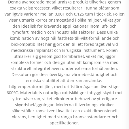
Denna avancerade metallurgiska produkt tillverkas genom
exakta valsprocesser, vilket resulterar i tunna plåtar som
vanligtvis varierar mellan 0,001 och 0,125 tum i tjocklek. Folien
visar utmärkt korrosionsmotstånd i olika miljöer, vilket gör
den idealisk för krävande applikationer inom luft- och
rymdfart, medicin och industriella sektorer. Dess unika
kombination av högt hållfasthets-till-vikt-förhållande och
biokompatibilitet har gjort den till ett föredraget val vid
medicinska implantat och kirurgiska instrument. Folien
utmärker sig genom god formbarhet, vilket möjliggör
komplexa former och design utan att kompromissa med
strukturell integritet även under extrema förhållanden.
Dessutom gör dess överlägsna värmebeständighet och
termiska stabilitet att den kan användas i
högtemperaturmiljöer, med driftsförmåga som överstiger
600°C. Materialets naturliga oxidskikt ger inbyggt skydd mot
yttre påverkan, vilket eliminerar behovet av ytterligare
skyddsbeläggningar. Moderna tillverkningstekniker
säkerställer konsekvent kvalitet och exakt dimensionell
tolerans, i enlighet med stränga branschstandarder och
specifikationer.