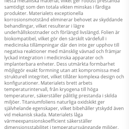
flesta metalliska material, vilket ger robust prestanda
samtidigt som den totala vikten minskas i färdiga
produkter. Materialets exceptionella
korrosionsmotstånd eliminerar behovet av skyddande
behandlingar, vilket resulterar i lägre
underhållskostnader och förlängd livslängd. Folien är
biokompatibel, vilket gör den särskilt värdefull i
medicinska tillämpningar där den inte ger upphov till
negativa reaktioner med mänsklig vävnad och främjar
lyckad integration i medicinska apparater och
implanterbara enheter. Dess utmärkta formbarhet
möjliggör exakt formning utan att kompromissa med
strukturell integritet, vilket tillåter komplexa design och
konfigurationer. Materialets brett arbets
temperaturintervall, från kryogena till höga
temperaturer, säkerställer pålitlig prestanda i skilda
miljöer. Titaniumfoliens naturliga oxidskikt ger
självhelande egenskaper, vilket bibehåller ytskydd även
vid mekanisk skada. Materialets låga
värmeexpansionskoefficient säkerställer
dimensionsstabilitet i temperatursvängande miljöer.