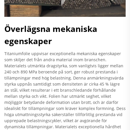
Överlägsna mekaniska
egenskaper
Titaniumfolie uppvisar exceptionella mekaniska egenskaper
som skiljer det från andra material inom branschen.
Materialets utmärkta dragstyrka, som vanligtvis ligger mellan
240 och 890 MPa beroende på sort, ger robust prestanda i
tillämpningar med hög belastning. Denna anmärkningsvärda
styrka uppnås samtidigt som densiteten är cirka 45 % lägre
än stål, vilket resulterar i ett branschledande förhållande
mellan styrka och vikt. Folien har utmärkt seghet, vilket
möjliggör betydande deformation utan brott, och är därför
idealiskt för tillämpningar som kräver komplex formning. Dess
höga utmattningsstyrka säkerställer tillförlitlig prestanda vid
upprepade belastningscykler, vilket är avgörande för
dynamiska tillämpningar. Materialets exceptionella hårdhet