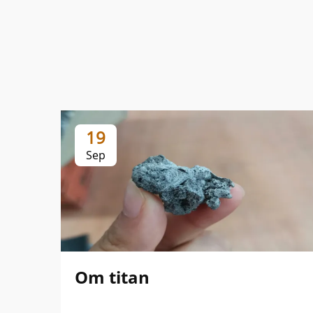
19
Sep
Om titan