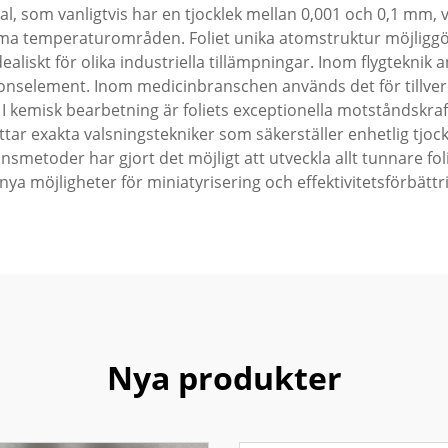
, som vanligtvis har en tjocklek mellan 0,001 och 0,1 mm,
trema temperaturområden. Foliet unika atomstruktur möjlig
ealiskt för olika industriella tillämpningar. Inom flygtekni
ionselement. Inom medicinbranschen används det för tillver
. I kemisk bearbetning är foliets exceptionella motståndskraft
tar exakta valsningstekniker som säkerställer enhetlig tjock
onsmetoder har gjort det möjligt att utveckla allt tunnare 
ya möjligheter för miniatyrisering och effektivitetsförbättr
Nya produkter