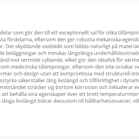
lar som gör den till ett exceptionellt val för olika tillämp
rämsta fördelarna, eftersom den ger robusta mekaniska egen
gar. Det skyddande oxidskikt som bildas naturligt på materi
nde beläggningar och minskar långsiktiga underhållskostnade
nd mot termiskt cyklande, vilket gör den idealisk för värm
inom medicinska tillämpningar, eftersom den inte orsakar n
er och design utan att kompromissa med strukturell integri
yrka säkerställer lång livslängd och tillförlitlighet i dyna
tståndet sträcker sig bortom korrosion och inkluderar ex
 att behålla sina egenskaper över ett brett temperaturinter
ånga livslängd bidrar dessutom till hållbarhetsinsatser, vilke