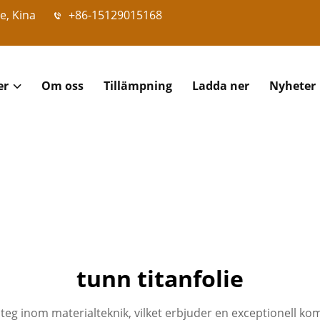
e, Kina
+86-15129015168
er
Om oss
Tillämpning
Ladda ner
Nyheter
tunn titanfolie
eg inom materialteknik, vilket erbjuder en exceptionell kom