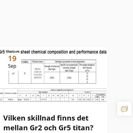
19
1
Sep
Se
Vilken skillnad finns det
Sk
mellan Gr2 och Gr5 titan?
oc