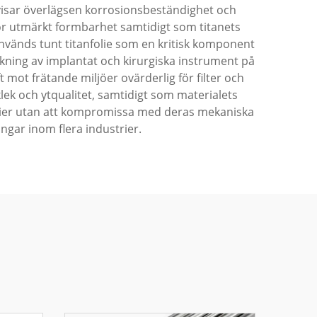
 visar överlägsen korrosionsbeständighet och
gör utmärkt formbarhet samtidigt som titanets
k används tunt titanfolie som en kritisk komponent
kning av implantat och kirurgiska instrument på
 mot frätande miljöer ovärderlig för filter och
lek och ytqualitet, samtidigt som materialets
folier utan att kompromissa med deras mekaniska
ingar inom flera industrier.