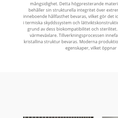
mångsidighet. Detta högpresterande material
behåller sin strukturella integritet över ex
inneboende hållfasthet bevaras, vilket gör det id
i termiska skyddssystem och lättviktskonstrukt
grund av dess biokompatibilitet och sterilitet
värmeväxlare. Tillverkningsprocessen innefat
kristallina struktur bevaras. Moderna produkti
egenskaper, vilket öppnar n