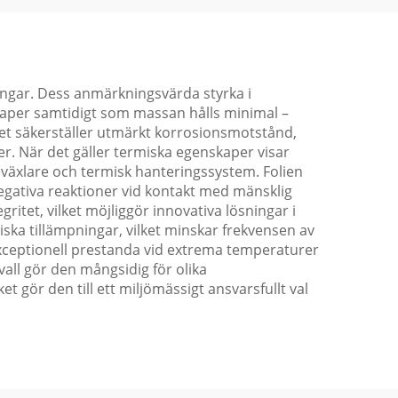
ningar. Dess anmärkningsvärda styrka i
skaper samtidigt som massan hålls minimal –
alet säkerställer utmärkt korrosionsmotstånd,
r. När det gäller termiska egenskaper visar
eväxlare och termisk hanteringssystem. Folien
egativa reaktioner vid kontakt med mänsklig
tet, vilket möjliggör innovativa lösningar i
miska tillämpningar, vilket minskar frekvensen av
ceptionell prestanda vid extrema temperaturer
vall gör den mångsidig för olika
t gör den till ett miljömässigt ansvarsfullt val