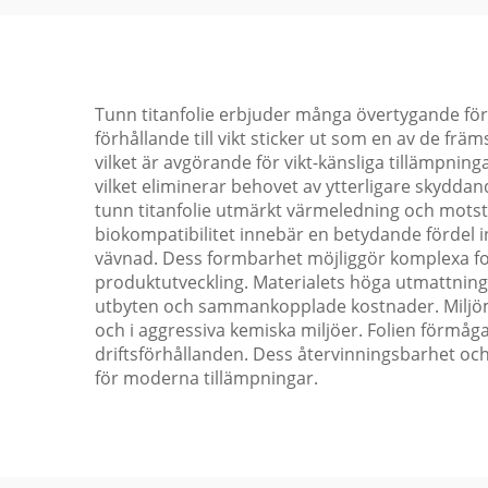
Tunn titanfolie erbjuder många övertygande förde
förhållande till vikt sticker ut som en av de f
vilket är avgörande för vikt-känsliga tillämpnin
vilket eliminerar behovet av ytterligare skydda
tunn titanfolie utmärkt värmeledning och motstå
biokompatibilitet innebär en betydande fördel 
vävnad. Dess formbarhet möjliggör komplexa form
produktutveckling. Materialets höga utmattningsst
utbyten och sammankopplade kostnader. Miljömo
och i aggressiva kemiska miljöer. Folien förmåga
driftsförhållanden. Dess återvinningsbarhet och l
för moderna tillämpningar.