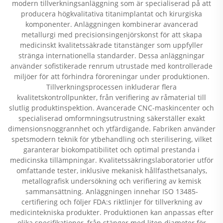
modern tillverkningsanläggning som är specialiserad på att
producera högkvalitativa titanimplantat och kirurgiska
komponenter. Anläggningen kombinerar avancerad
metallurgi med precisionsingenjörskonst för att skapa
medicinskt kvalitetssäkrade titanstänger som uppfyller
stränga internationella standarder. Dessa anläggningar
använder sofistikerade renrum utrustade med kontrollerade
miljöer för att förhindra föroreningar under produktionen.
Tillverkningsprocessen inkluderar flera
kvalitetskontrollpunkter, från verifiering av råmaterial till
slutlig produktinspektion. Avancerade CNC-maskincenter och
specialiserad omformningsutrustning säkerställer exakt
dimensionsnoggrannhet och ytfärdigande. Fabriken använder
spetsmodern teknik för ytbehandling och sterilisering, vilket
garanterar biokompatibilitet och optimal prestanda i
medicinska tillämpningar. Kvalitetssäkringslaboratorier utför
omfattande tester, inklusive mekanisk hållfasthetsanalys,
metallografisk undersökning och verifiering av kemisk
sammansättning. Anläggningen innehar ISO 13485-
certifiering och följer FDA:s riktlinjer för tillverkning av
medicintekniska produkter. Produktionen kan anpassas efter
olika specifikationer, från stänger med liten diameter för