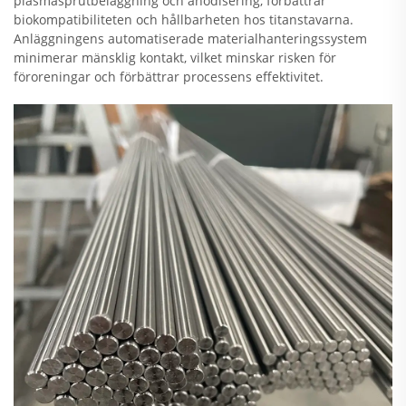
plasmasprutbeläggning och anodisering, förbättrar
biokompatibiliteten och hållbarheten hos titanstavarna.
Anläggningens automatiserade materialhanteringssystem
minimerar mänsklig kontakt, vilket minskar risken för
föroreningar och förbättrar processens effektivitet.