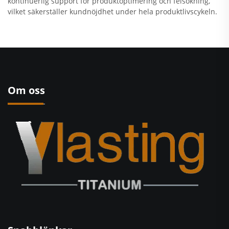
kontinuerlig support för produktoptimering och felsökning,
vilket säkerställer kundnöjdhet under hela produktlivscykeln.
Om oss