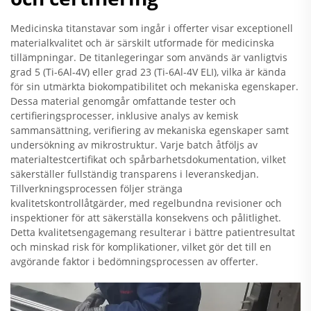
Medicinska titanstavar som ingår i offerter visar exceptionell
materialkvalitet och är särskilt utformade för medicinska
tillämpningar. De titanlegeringar som används är vanligtvis
grad 5 (Ti-6Al-4V) eller grad 23 (Ti-6Al-4V ELI), vilka är kända
för sin utmärkta biokompatibilitet och mekaniska egenskaper.
Dessa material genomgår omfattande tester och
certifieringsprocesser, inklusive analys av kemisk
sammansättning, verifiering av mekaniska egenskaper samt
undersökning av mikrostruktur. Varje batch åtföljs av
materialtestcertifikat och spårbarhetsdokumentation, vilket
säkerställer fullständig transparens i leveranskedjan.
Tillverkningsprocessen följer stränga
kvalitetskontrollåtgärder, med regelbundna revisioner och
inspektioner för att säkerställa konsekvens och pålitlighet.
Detta kvalitetsengagemang resulterar i bättre patientresultat
och minskad risk för komplikationer, vilket gör det till en
avgörande faktor i bedömningsprocessen av offerter.