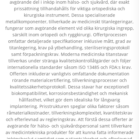
avgörande del i inköp inom hälso- och sjukvård, där exakt
prissättning tillhandahålls för viktiga ortopediska och
kirurgiska instrument. Dessa specialiserade
metallkomponenter, tillverkade av medicinskt titanlegeringar,
fungerar som avgörande element vid olika kirurgiska ingrepp,
särskilt inom ortopedi och ryggkirurgi. Offertprocessen
omfattar detaljerade specifikationer inklusive mått, grad av
titanlegering, krav på ytbehandling, steriliseringsprotokoll
samt förpackningskrav. Moderna medicinska titanstavar
tillverkas under stränga kvalitetskontrollåtgärder och följer
internationella standarder såsom ISO 13485 och FDA:s krav.
Offerten inkluderar vanligtvis omfattande dokumentation
rörande materialcertifiering, tillverkningsprocesser och
kvalitetssäkerhetsprotokoll. Dessa stavar har exceptionell
biokompatibilitet, korrosionsbeständighet och mekanisk
hållfasthet, vilket gör dem idealiska för långvarig
implantering. Prisstrukturen speglar olika faktorer såsom
råmaterialkostnader, tillverkningskomplexitet, kvantitetskrav
och efterlevnad av regleringskrav. Att förstå dessa offerter är
avgörande för hälso- och sjukvårdspersonal samt tillverkare
av medicintekniska produkter för att kunna fatta informerade
inköpsbeslut samtidigt som patientsäkerhet och efterlevnad