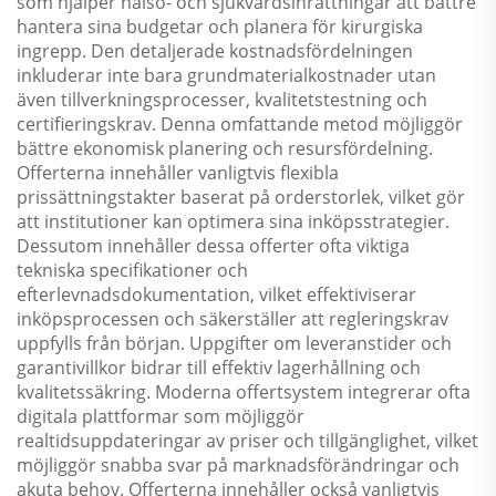
som hjälper hälso- och sjukvårdsinrättningar att bättre
hantera sina budgetar och planera för kirurgiska
ingrepp. Den detaljerade kostnadsfördelningen
inkluderar inte bara grundmaterialkostnader utan
även tillverkningsprocesser, kvalitetstestning och
certifieringskrav. Denna omfattande metod möjliggör
bättre ekonomisk planering och resursfördelning.
Offerterna innehåller vanligtvis flexibla
prissättningstakter baserat på orderstorlek, vilket gör
att institutioner kan optimera sina inköpsstrategier.
Dessutom innehåller dessa offerter ofta viktiga
tekniska specifikationer och
efterlevnadsdokumentation, vilket effektiviserar
inköpsprocessen och säkerställer att regleringskrav
uppfylls från början. Uppgifter om leveranstider och
garantivillkor bidrar till effektiv lagerhållning och
kvalitetssäkring. Moderna offertsystem integrerar ofta
digitala plattformar som möjliggör
realtidsuppdateringar av priser och tillgänglighet, vilket
möjliggör snabba svar på marknadsförändringar och
akuta behov. Offerterna innehåller också vanligtvis