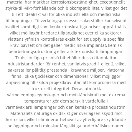
material har märkbar korrosionsbeständighet, exceptionellt
styrka-till-vikt-förhållande och biokompatibilitet, vilket gör det
till ett idealiskt val för olika industriella och medicinska
tillämpningar. Tillverkningsprocesser säkerställer konsekvent
kvalitet samtidigt som konkurrenskraftiga priser upprätthålls,
vilket möjliggör bredare tillgänglighet över olika sektorer.
Plattans ytfinish kontrolleras exakt för att uppfylla specifika
krav, oavsett om det gäller medicinska implantat, kemisk
bearbetningsutrustning eller arkitektoniska tillämpningar.
Trots sin låga prisnivå bibehåller dessa titanplattor
industristandarder för renhet, vanligtvis grad 1 eller 2, vilket
säkerställer pålitlig prestanda i krävande miljöer. Plattorna
finns i olika tjocklekar och dimensioner, vilket möjliggör
anpassning till skilda projektkrav utan att kompromissa med
strukturell integritet. Deras utmärkta
värmeledningsegenskaper och motståndskraft mot extrema
temperaturer gör dem särskilt värdefulla i
värmeväxlartillämpningar och den kemiska processindustrin.
Materialets naturliga oxidskikt ger överlägsen skydd mot
korrosion, vilket eliminerar behovet av ytterligare skyddande
beläggningar och minskar långsiktiga underhållskostnader.