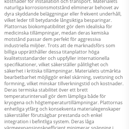
kostnader för installation och transport. Materialets
naturliga korrosionsmotstånd eliminerar behovet av
dyra skyddande beläggningar eller frekvent underhåll,
vilket leder till betydande långsiktiga besparingar.
Plattornas biokompatibilitet gör dem idealiska för
medicinska tillämpningar, medan deras kemiska
motstånd passar dem perfekt för aggressiva
industriella miljöer. Trots att de marknadsförs som
billiga upprätthåller dessa titanplattor höga
kvalitetsstandarder och uppfyller internationella
specifikationer, vilket säkerställer pålitlighet och
säkerhet i kritiska tillämpningar. Materialets utmärkta
bearbetbarhet möjliggör enkel skärning, svetsning och
formning, vilket minskar tillverkningstid och kostnader.
Deras termiska stabilitet över ett brett
temperaturintervall gör dem lämpliga både för
kryogena och högtemperaturtillämpningar. Plattornas
enhetliga ytfärg och konsekventa materialegenskaper
säkerställer förutsägbar prestanda och enkel
integration i befintliga system. Deras låga
värmeexpansionskoefficient minimerar spänning i