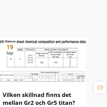
19
1
Sep
Se
Vilken skillnad finns det
Sk
mellan Gr2 och Gr5 titan?
oc