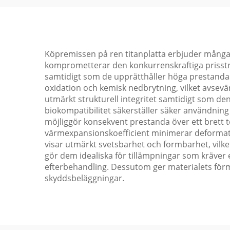
Köpremissen på ren titanplatta erbjuder många öv
komprometterar den konkurrenskraftiga prisstruk
samtidigt som de upprätthåller höga prestanda
oxidation och kemisk nedbrytning, vilket avsevär
utmärkt strukturell integritet samtidigt som den 
biokompatibilitet säkerställer säker användning 
möjliggör konsekvent prestanda över ett brett t
värmexpansionskoefficient minimerar deformation
visar utmärkt svetsbarhet och formbarhet, vilk
gör dem idealiska för tillämpningar som kräver e
efterbehandling. Dessutom ger materialets förmåg
skyddsbeläggningar.