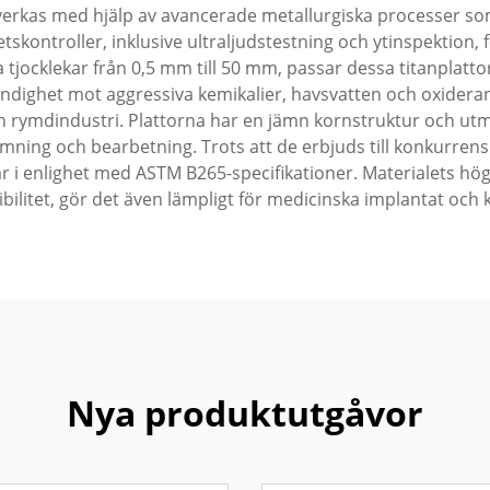
verkas med hjälp av avancerade metallurgiska processer so
kontroller, inklusive ultraljudstestning och ytinspektion, fö
 tjocklekar från 0,5 mm till 50 mm, passar dessa titanplattor
dighet mot aggressiva kemikalier, havsvatten och oxiderande 
h rymdindustri. Plattorna har en jämn kornstruktur och utm
ning och bearbetning. Trots att de erbjuds till konkurrens
r i enlighet med ASTM B265-specifikationer. Materialets höga
litet, gör det även lämpligt för medicinska implantat och 
Nya produktutgåvor