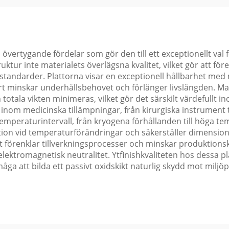
ertygande fördelar som gör den till ett exceptionellt val för
tur inte materialets överlägsna kvalitet, vilket gör att fö
standarder. Plattorna visar en exceptionell hållbarhet me
t minskar underhållsbehovet och förlänger livslängden. Mater
totala vikten minimeras, vilket gör det särskilt värdefullt i
inom medicinska tillämpningar, från kirurgiska instrument ti
emperaturintervall, från kryogena förhållanden till höga te
 vid temperaturförändringar och säkerställer dimensionssta
et förenklar tillverkningsprocesser och minskar produktion
lektromagnetisk neutralitet. Ytfinishkvaliteten hos dessa p
a att bilda ett passivt oxidskikt naturlig skydd mot miljöpå