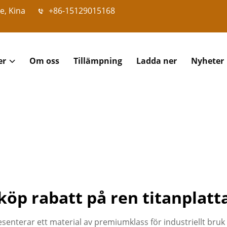
e, Kina
+86-15129015168
er
Om oss
Tillämpning
Ladda ner
Nyheter
köp rabatt på ren titanplatt
senterar ett material av premiumklass för industriellt bruk