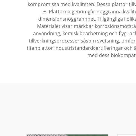
kompromissa med kvaliteten. Dessa plattor till
%. Plattorna genomgår noggranna kvalitets
dimensionsnoggrannhet. Tillgängliga i olika
Materialet visar märkbar korrosionsmotstån
användning, kemisk bearbetning och flyg- oc
tillverkningsprocesser såsom svetsning, omform
titanplattor industristandardcertifieringar och ä
med dess biokompatibi