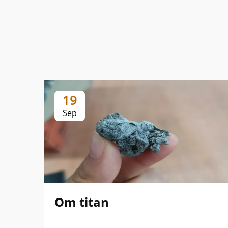
19
Sep
Om titan