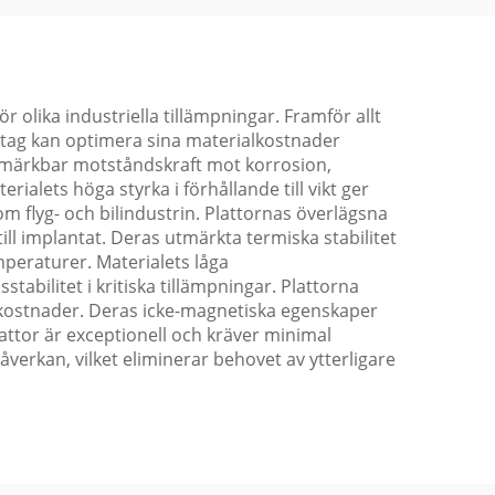
 olika industriella tillämpningar. Framför allt
retag kan optimera sina materialkostnader
d märkbar motståndskraft mot korrosion,
ialets höga styrka i förhållande till vikt ger
nom flyg- och bilindustrin. Plattornas överlägsna
ll implantat. Deras utmärkta termiska stabilitet
mperaturer. Materialets låga
bilitet i kritiska tillämpningar. Plattorna
skostnader. Deras icke-magnetiska egenskaper
lattor är exceptionell och kräver minimal
verkan, vilket eliminerar behovet av ytterligare