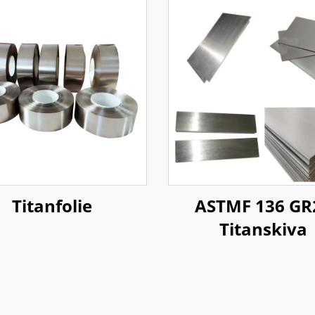
Titanfolie
ASTMF 136 GR
Titanskiva