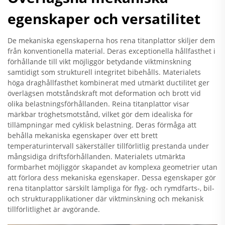
egenskaper och versatilitet
De mekaniska egenskaperna hos rena titanplattor skiljer dem
från konventionella material. Deras exceptionella hållfasthet i
förhållande till vikt möjliggör betydande viktminskning
samtidigt som strukturell integritet bibehålls. Materialets
höga draghållfasthet kombinerat med utmärkt ductilitet ger
överlägsen motståndskraft mot deformation och brott vid
olika belastningsförhållanden. Reina titanplattor visar
märkbar tröghetsmotstånd, vilket gör dem idealiska för
tillämpningar med cyklisk belastning. Deras förmåga att
behålla mekaniska egenskaper över ett brett
temperaturintervall säkerställer tillförlitlig prestanda under
mångsidiga driftsförhållanden. Materialets utmärkta
formbarhet möjliggör skapandet av komplexa geometrier utan
att förlora dess mekaniska egenskaper. Dessa egenskaper gör
rena titanplattor särskilt lämpliga för flyg- och rymdfarts-, bil-
och strukturapplikationer där viktminskning och mekanisk
tillförlitlighet är avgörande.