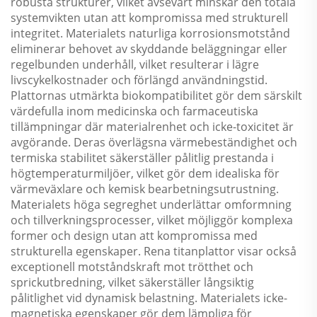
robusta strukturer, vilket avsevärt minskar den totala
systemvikten utan att kompromissa med strukturell
integritet. Materialets naturliga korrosionsmotstånd
eliminerar behovet av skyddande beläggningar eller
regelbunden underhåll, vilket resulterar i lägre
livscykelkostnader och förlängd användningstid.
Plattornas utmärkta biokompatibilitet gör dem särskilt
värdefulla inom medicinska och farmaceutiska
tillämpningar där materialrenhet och icke-toxicitet är
avgörande. Deras överlägsna värmebeständighet och
termiska stabilitet säkerställer pålitlig prestanda i
högtemperaturmiljöer, vilket gör dem idealiska för
värmeväxlare och kemisk bearbetningsutrustning.
Materialets höga segreghet underlättar omformning
och tillverkningsprocesser, vilket möjliggör komplexa
former och design utan att kompromissa med
strukturella egenskaper. Rena titanplattor visar också
exceptionell motståndskraft mot trötthet och
sprickutbredning, vilket säkerställer långsiktig
pålitlighet vid dynamisk belastning. Materialets icke-
magnetiska egenskaper gör dem lämpliga för