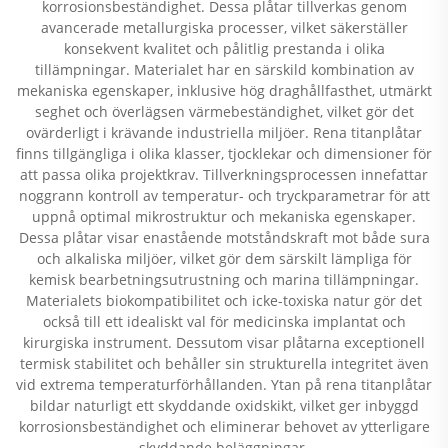
korrosionsbeständighet. Dessa plåtar tillverkas genom
avancerade metallurgiska processer, vilket säkerställer
konsekvent kvalitet och pålitlig prestanda i olika
tillämpningar. Materialet har en särskild kombination av
mekaniska egenskaper, inklusive hög draghållfasthet, utmärkt
seghet och överlägsen värmebeständighet, vilket gör det
ovärderligt i krävande industriella miljöer. Rena titanplåtar
finns tillgängliga i olika klasser, tjocklekar och dimensioner för
att passa olika projektkrav. Tillverkningsprocessen innefattar
noggrann kontroll av temperatur- och tryckparametrar för att
uppnå optimal mikrostruktur och mekaniska egenskaper.
Dessa plåtar visar enastående motståndskraft mot både sura
och alkaliska miljöer, vilket gör dem särskilt lämpliga för
kemisk bearbetningsutrustning och marina tillämpningar.
Materialets biokompatibilitet och icke-toxiska natur gör det
också till ett idealiskt val för medicinska implantat och
kirurgiska instrument. Dessutom visar plåtarna exceptionell
termisk stabilitet och behåller sin strukturella integritet även
vid extrema temperaturförhållanden. Ytan på rena titanplåtar
bildar naturligt ett skyddande oxidskikt, vilket ger inbyggd
korrosionsbeständighet och eliminerar behovet av ytterligare
skyddande beläggningar.