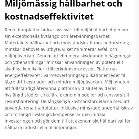
Miljömässig hållbarhet och
kostnadseffektivitet
Rena titanplattor bidrar avsevärt till miljöhållbarhet genom
sin exceptionella livslängd och återvinningsbarhet.
Materialets hållbarhet och motståndskraft mot nedbrytning
minskar behovet av utbyte, vilket minimerar avfall och
miljöpåverkan. Genom att eliminera skyddande beläggningar
och ytbehandlingar minskar användningen av potentiellt
skadliga kemikalier i tillverkningsprocesser. Plattornas
energieffektivitet i värmeöverföringsapplikationer leder till
lägre driftkostnader och mindre miljöpåverkan. Möjligheten
att fullständigt återvinna plattorna vid slutet av deras
livslängd stödjer cirkulära ekonomimodeller och ansvarsfull
resurshantering. De långsiktiga kostnadsfördelarna med att
använda rena titanplattor, inklusive minskade underhållskrav
och förlängd livslängd, kompenserar den initiala
investeringen och gör dem till ett ekonomiskt hållbart val för
hållbara industriella tillämpningar.