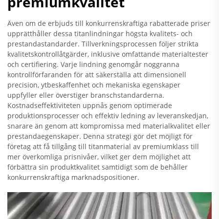
premiumkvalitet
Även om de erbjuds till konkurrenskraftiga rabatterade priser
upprätthåller dessa titanlindningar högsta kvalitets- och
prestandastandarder. Tillverkningsprocessen följer strikta
kvalitetskontrollåtgärder, inklusive omfattande materialtester
och certifiering. Varje lindning genomgår noggranna
kontrollförfaranden för att säkerställa att dimensionell
precision, ytbeskaffenhet och mekaniska egenskaper
uppfyller eller överstiger branschstandarderna.
Kostnadseffektiviteten uppnås genom optimerade
produktionsprocesser och effektiv ledning av leveranskedjan,
snarare än genom att kompromissa med materialkvalitet eller
prestandaegenskaper. Denna strategi gör det möjligt för
företag att få tillgång till titanmaterial av premiumklass till
mer överkomliga prisnivåer, vilket ger dem möjlighet att
förbättra sin produktkvalitet samtidigt som de behåller
konkurrenskraftiga marknadspositioner.