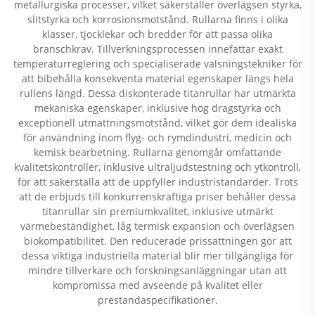
metallurgiska processer, vilket säkerställer överlägsen styrka,
slitstyrka och korrosionsmotstånd. Rullarna finns i olika
klasser, tjocklekar och bredder för att passa olika
branschkrav. Tillverkningsprocessen innefattar exakt
temperaturreglering och specialiserade valsningstekniker för
att bibehålla konsekventa material egenskaper längs hela
rullens längd. Dessa diskonterade titanrullar har utmärkta
mekaniska egenskaper, inklusive hög dragstyrka och
exceptionell utmattningsmotstånd, vilket gör dem idealiska
för användning inom flyg- och rymdindustri, medicin och
kemisk bearbetning. Rullarna genomgår omfattande
kvalitetskontroller, inklusive ultraljudstestning och ytkontroll,
för att säkerställa att de uppfyller industristandarder. Trots
att de erbjuds till konkurrenskraftiga priser behåller dessa
titanrullar sin premiumkvalitet, inklusive utmärkt
värmebeständighet, låg termisk expansion och överlägsen
biokompatibilitet. Den reducerade prissättningen gör att
dessa viktiga industriella material blir mer tillgängliga för
mindre tillverkare och forskningsanläggningar utan att
kompromissa med avseende på kvalitet eller
prestandaspecifikationer.