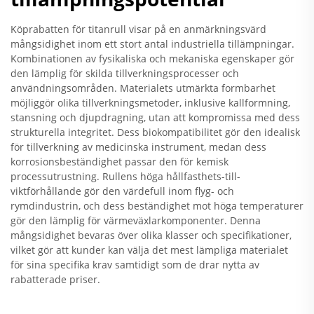
Köprabatten för titanrull visar på en anmärkningsvärd
mångsidighet inom ett stort antal industriella tillämpningar.
Kombinationen av fysikaliska och mekaniska egenskaper gör
den lämplig för skilda tillverkningsprocesser och
användningsområden. Materialets utmärkta formbarhet
möjliggör olika tillverkningsmetoder, inklusive kallformning,
stansning och djupdragning, utan att kompromissa med dess
strukturella integritet. Dess biokompatibilitet gör den idealisk
för tillverkning av medicinska instrument, medan dess
korrosionsbeständighet passar den för kemisk
processutrustning. Rullens höga hållfasthets-till-
viktförhållande gör den värdefull inom flyg- och
rymdindustrin, och dess beständighet mot höga temperaturer
gör den lämplig för värmeväxlarkomponenter. Denna
mångsidighet bevaras över olika klasser och specifikationer,
vilket gör att kunder kan välja det mest lämpliga materialet
för sina specifika krav samtidigt som de drar nytta av
rabatterade priser.