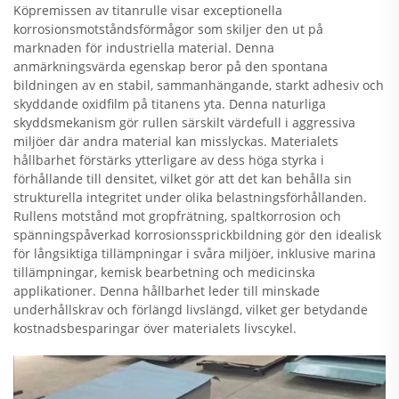
Köpremissen av titanrulle visar exceptionella
korrosionsmotståndsförmågor som skiljer den ut på
marknaden för industriella material. Denna
anmärkningsvärda egenskap beror på den spontana
bildningen av en stabil, sammanhängande, starkt adhesiv och
skyddande oxidfilm på titanens yta. Denna naturliga
skyddsmekanism gör rullen särskilt värdefull i aggressiva
miljöer där andra material kan misslyckas. Materialets
hållbarhet förstärks ytterligare av dess höga styrka i
förhållande till densitet, vilket gör att det kan behålla sin
strukturella integritet under olika belastningsförhållanden.
Rullens motstånd mot gropfrätning, spaltkorrosion och
spänningspåverkad korrosionssprickbildning gör den idealisk
för långsiktiga tillämpningar i svåra miljöer, inklusive marina
tillämpningar, kemisk bearbetning och medicinska
applikationer. Denna hållbarhet leder till minskade
underhållskrav och förlängd livslängd, vilket ger betydande
kostnadsbesparingar över materialets livscykel.