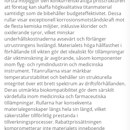
första möjliggör den konkurrenskraftiga prisstrukturen
att företag kan skaffa högkvalitativa titanmaterial
samtidigt som de bibehåller budgeteffektivitet. Dessa
rullar visar exceptionell korrosionsmotståndskraft mot
de flesta kemiska miljöer, inklusive klorider och
oxiderande syror, vilket minskar
underhållskostnaderna avsevärt och förlänger
utrustningens livslängd. Materialets höga hållfasthet i
förhållande till vikten gör det idealiskt för tillämpningar
där viktminskning är avgörande, såsom komponenter
inom flyg- och rymdindustrin och medicinska
instrument. Titanrullarna visar märkbar
temperaturstabilitet och behåller sin strukturella
integritet över ett brett spektrum av driftsförhållanden.
Deras utmärkta biokompatibilitet gör dem särskilt
värdefulla inom medicinska och farmaceutiska
tillämpningar. Rullarna har konsekventa
materialegenskaper längs hela sin längd, vilket
säkerställer tillförlitlig prestanda i
tillverkningsprocesser. Rabattprissättningen
komprometterar inte materialets inneboende