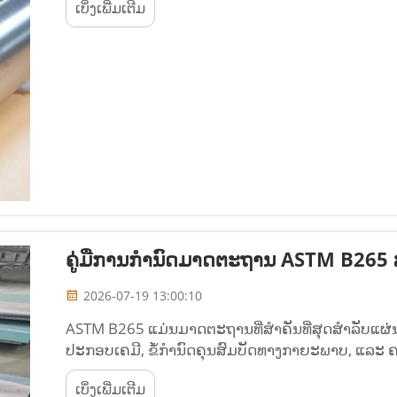
ເບິ່ງເພີ່ມເຕີມ
ຄູ່ມືການກຳນົດມາດຕະຖານ ASTM B265 
2026-07-19 13:00:10
ASTM B265 ແມ່ນມາດຕະຖານທີ່ສຳຄັນທີ່ສຸດສຳລັບແຜ່
ປະກອບເຄມີ, ຂໍ້ກຳນົດຄຸນສົມບັດທາງກາຍະພາບ, ແລະ ຄວ
(CP) ແລະ ຊະນິດທີ່ປະສົມ ລວມທັງ Gr1 ຫາ Gr5, Gr7, 
ເບິ່ງເພີ່ມເຕີມ