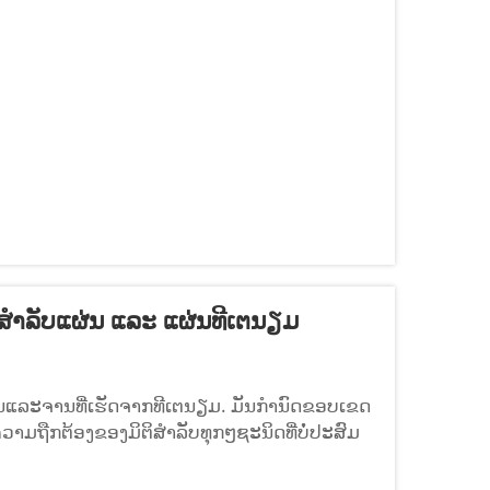
ສຳລັບແຜ່ນ ແລະ ແຜ່ນທີເຕນຽມ
ນແລະຈານທີ່ເຮັດຈາກທີເຕນຽມ. ມັນກຳນົດຂອບເຂດ
າມຖືກຕ້ອງຂອງມິຕິສຳລັບທຸກໆຊະນິດທີ່ບໍ່ປະສົມ
Gr9, Gr12, ແລະ Gr2...