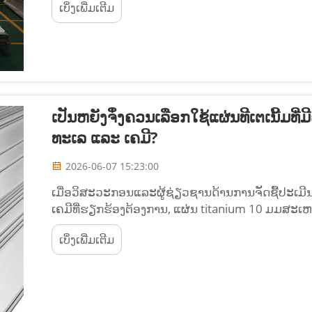
ເບິ່ງເພີ່ມເຕີມ
ເປັນຫຍັງຈຶ່ງຄວນເລືອກໃຊ້ແຜ່ນທີເຕເນີ້ມ
ທະເລ ແລະ ເຄມີ?
2026-06-07 15:23:00
ເມື່ອວິສະວະກອນແລະຜູ້ຊ່ຽວຊານດ້ານການຈັດຊື້ປະເ
ເຄມີທີ່ຮຽກຮ້ອງຕ້ອງການ, ແຜ່ນ titanium 10 ມມສະເຫມີ
ຄວາມແຂງແຮງກົນຈັກ, ຄວາມຕ້ານທານຕໍ່ການກັດກ່ອນ,
ເບິ່ງເພີ່ມເຕີມ