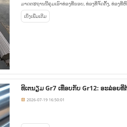
ມາດຕະຖານນີ້ຄຸມເອົາທ່ອງທີ່ຮອບ, ທ່ອງທີ່ຈັດຕັ້ງ, ທ່ອງທີ່
ຮູບ ໃນທຸກໆປະເພດທີເຕນຽມທີ່ບໍ່ປະສົມ (CP) ແລະ ປະ
ເບິ່ງເພີ່ມເຕີມ
5, Grade 7, Grade 9, Grade 12, ແລະ Grade 23 ELI. 
ທີເຕນຽມ Gr7 ເທືອບກັບ Gr12: ອະລ່ອຍທີ່
2026-07-19 16:50:01