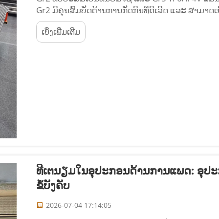
Gr2 ມີຄຸນສົມບັດຕ້ານການກັດກິນທີ່ດີເລີດ ແລະ ສາມາດ
(tensile strength) ເຖິງ 345 MPa, ເໝາະສຳລັບການປ
ເບິ່ງເພີ່ມເຕີມ
ຮ້ອນ, ແລະ ການນຳໃຊ້ທົ່ວໄປ...
ທີເຕນຽມໃນອຸປະກອນດ້ານການແພດ: ອຸປະກອນທີ
ຂໍ້ບັງຄັບ
2026-07-04 17:14:05