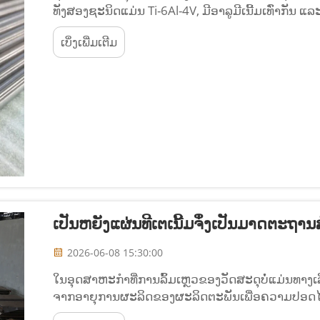
ທັງສອງຊະນິດແມ່ນ Ti-6Al-4V, ມີອາລູມີເນີ້ມເທົ່າກັນ ແລ
ຊະນິດທີ່ເໝາະສຳລັບການໃຊ້ທາງການແພດ? ຄຳຕອບ: ELI,
ເບິ່ງເພີ່ມເຕີມ
ອົກຊີເຈັນໄວ້ທີ່ 0.13% ສູງສຸດ...
ເປັນຫຍັງແຜ່ນທີເຕເນີ້ມຈຶ່ງເປັນມາດຕະຖາ
2026-06-08 15:30:00
ໃນອຸດສາຫະກໍາທີ່ການລົ້ມເຫຼວຂອງວັດສະດຸບໍ່ແມ່ນທາງ
ຈາກອາຍຸການຜະລິດຂອງຜະລິດຕະພັນເພື່ອຄວາມປອດໄພໃ
ມາດຕະຖານການອ້າງອີງໂດຍສະເພາະເພາະວ່າມັນໃຫ້ກ