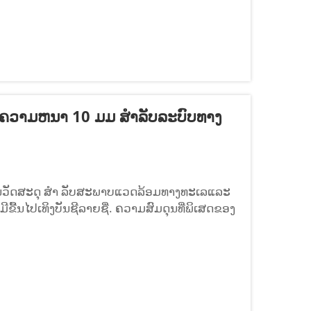
ທີ່ມີຄວາມຫນາ 10 ມມ ສຳລັບລະບົບທາງ
ມີນວັດສະດຸ ສໍາ ລັບສະພາບແວດລ້ອມທາງທະເລແລະ
ຂື້ນໄປເທິງບັນຊີລາຍຊື່. ຄວາມສົມດຸນທີ່ພິເສດຂອງ